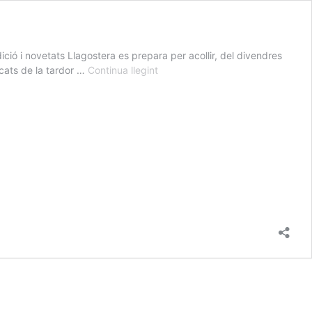
ició i novetats Llagostera es prepara per acollir, del divendres
Fira
cats de la tardor …
Continua llegint
del
Bolet
a
Llagostera
2024