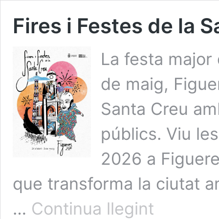
Fires i Festes de la
La festa major 
de maig, Figuer
Santa Creu amb 
públics. Viu le
2026 a Figuere
que transforma la ciutat a
Fires
…
Continua llegint
i