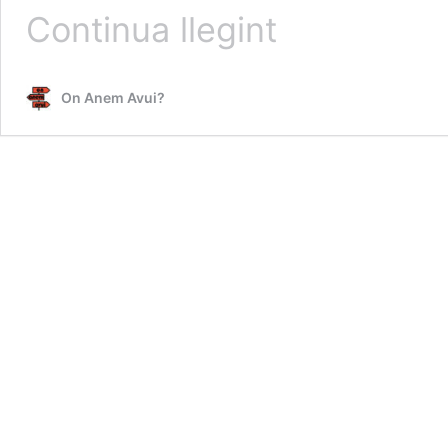
Nit
Continua llegint
dels
museus
2025
On Anem Avui?