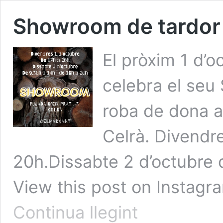
Showroom de tardor
El pròxim 1 d’o
celebra el s
roba de dona a 
Celrà. Divendr
20h.Dissabte 2 d’octubre 
View this post on Instagr
Showroom
Continua llegint
de