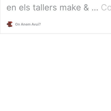
en els tallers make & …
Co
On Anem Avui?