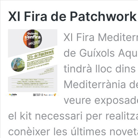
XI Fira de Patchwork
XI Fira Medite
de Guíxols Aqu
tindrà lloc dins
Mediterrània d
veure exposade
el kit necessari per realit
conèixer les últimes novet