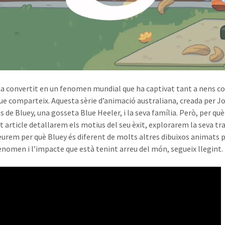
ha convertit en un fenomen mundial que ha captivat tant a nens co
que comparteix. Aquesta sèrie d’animació australiana, creada per J
s de Bluey, una gosseta Blue Heeler, i la seva família. Però, per q
 article detallarem els motius del seu èxit, explorarem la seva tra
eurem per què Bluey és diferent de molts altres dibuixos animats pe
enomen i l’impacte que està tenint arreu del món, segueix llegint.