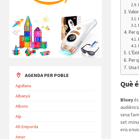
Valor
Per q
L’Èxi
Per 
Una C
AGENDA PER POBLE
Què é
Agullana
Albanyà
Bluey
és
Albons
audiènci
seva famí
Alp
set minu
Alt Emporda
ens envo
Amer