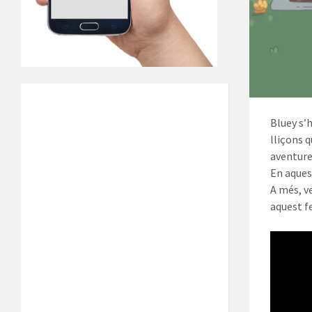
Bluey s’
lliçons 
aventure
En aquest
A més, v
aquest f