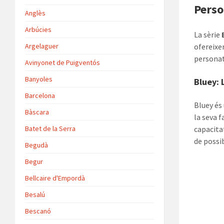
Perso
Anglès
Arbúcies
La sèrie
Argelaguer
ofereixen
personat
Avinyonet de Puigventós
Banyoles
Bluey: 
Barcelona
Bluey és
Bàscara
la seva f
Batet de la Serra
capacita
de possib
Begudà
Begur
Bellcaire d'Empordà
Besalú
Bescanó