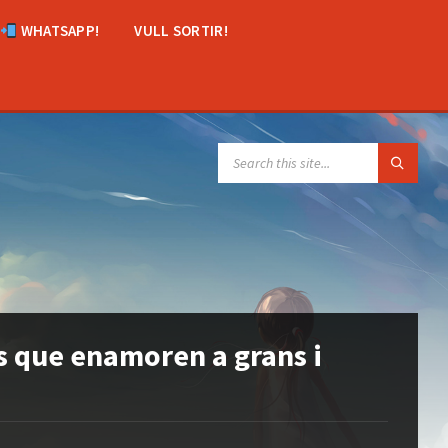
WHATSAPP!
VULL SORTIR!
SEARCH:
s que enamoren a grans i