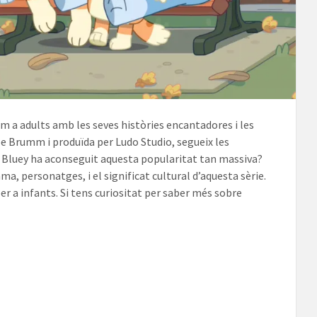
m a adults amb les seves històries encantadores i les
oe Brumm i produïda per Ludo Studio, segueix les
uè Bluey ha aconseguit aquesta popularitat tan massiva?
ma, personatges, i el significat cultural d’aquesta sèrie.
r a infants. Si tens curiositat per saber més sobre