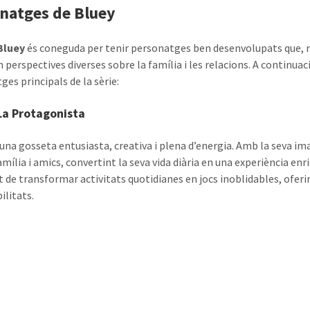
natges de Bluey
Bluey
és coneguda per tenir personatges ben desenvolupats que, mé
 perspectives diverses sobre la família i les relacions. A continuac
ges principals de la sèrie:
La Protagonista
 una gosseta entusiasta, creativa i plena d’energia. Amb la seva i
amília i amics, convertint la seva vida diària en una experiència enr
t de transformar activitats quotidianes en jocs inoblidables, ofer
ilitats.