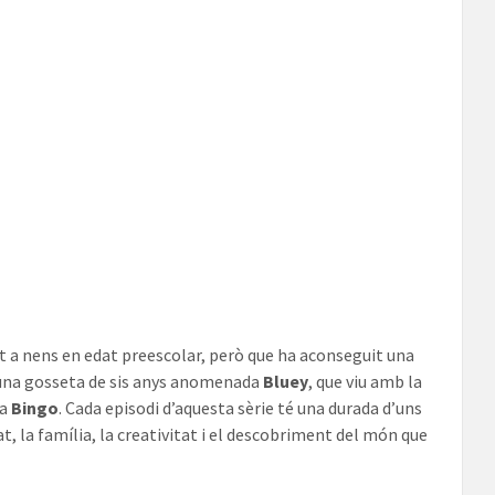
t a nens en edat preescolar, però que ha aconseguit una
s una gosseta de sis anys anomenada
Bluey
, que viu amb la
ta
Bingo
. Cada episodi d’aquesta sèrie té una durada d’uns
, la família, la creativitat i el descobriment del món que