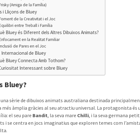
Frisky (Amiga de la Família)
s i Lliçons de Bluey
Foment de la Creativitat i el Joc
Equilibri entre Treball i Família
uè Bluey és Diferent dels Altres Dibuixos Animats?
Enfocament en la Realitat Familiar
Inclusió de Pares en el Joc
t Internacional de Bluey
què Bluey Connecta Amb Tothom?
uriositat Interessant sobre Bluey
s Bluey?
 una sèrie de dibuixos animats australiana destinada principalmen
a més àmplia gràcies al seu atractiu universal. La protagonista é
lia: el seu pare
Bandit
, la seva mare
Chilli
, i la seva germana peti
ts i se centra en jocs imaginatius que exploren temes com l’amistat
lta.