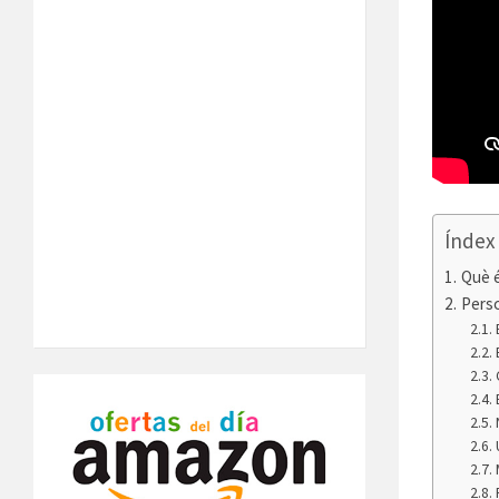
Índex
Què é
Pers