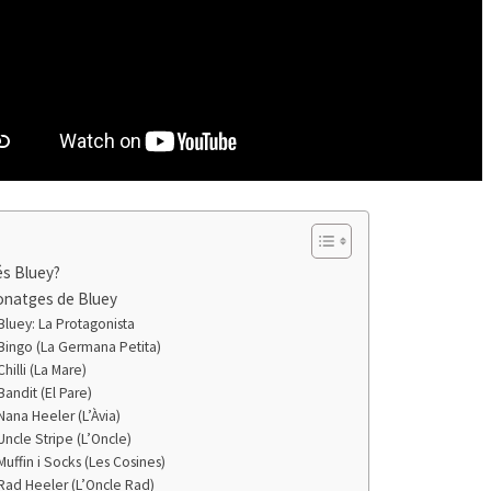
s Bluey?
onatges de Bluey
Bluey: La Protagonista
Bingo (La Germana Petita)
Chilli (La Mare)
Bandit (El Pare)
Nana Heeler (L’Àvia)
Uncle Stripe (L’Oncle)
Muffin i Socks (Les Cosines)
Rad Heeler (L’Oncle Rad)