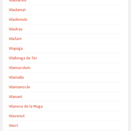
Vilablareix
Viladamat
Vilademuls
Viladrau
Vilafant
Vilajüiga
Vilallonga de Ter
Vilamacolum
Vilamalla
Vilamaniscle
Vilanant
Vilanova de la Muga
Vilavenut
Vilert