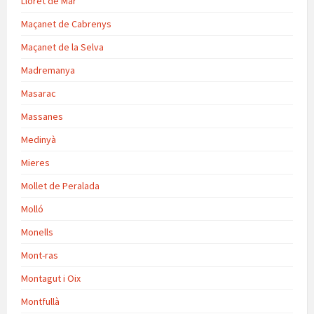
Lloret de Mar
Maçanet de Cabrenys
Maçanet de la Selva
Madremanya
Masarac
Massanes
Medinyà
Mieres
Mollet de Peralada
Molló
Monells
Mont-ras
Montagut i Oix
Montfullà