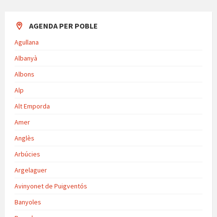
AGENDA PER POBLE
Agullana
Albanyà
Albons
Alp
Alt Emporda
Amer
Anglès
Arbúcies
Argelaguer
Avinyonet de Puigventós
Banyoles