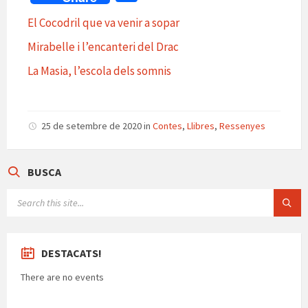
at
b
gr
es
n
ai
o
El Cocodril que va venir a sopar
sA
o
a
ky
ea
l
m
Mirabelle i l’encanteri del Drac
p
o
m
m
p
p
k
e
La Masia, l’escola dels somnis
ar
te
ix
25 de setembre de 2020
in
Contes
,
Llibres
,
Ressenyes
BUSCA
SEARCH:
DESTACATS!
There are no events