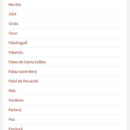
Navata
Olot
Ordis
Osor
Palafrugell
Palamós
Palau de Santa Eulàlia
Palau-saverdera
Palol de Revardit
Pals
Pardines
Parlavà
Pau
Pepinyà