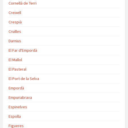
Cornellà de Terri
Creixell
Crespià
Cruïlles
Darnius
El Far d'Empordà
El Mallol
El Pasteral
El Port de la Selva
Empordà
Empuriabrava
Espinelves
Espolla
Figueres