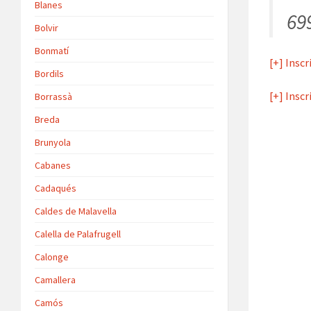
Blanes
69
Bolvir
Bonmatí
[+] Insc
Bordils
[+] Insc
Borrassà
Breda
Brunyola
Cabanes
Cadaqués
Caldes de Malavella
Calella de Palafrugell
Calonge
Camallera
Camós