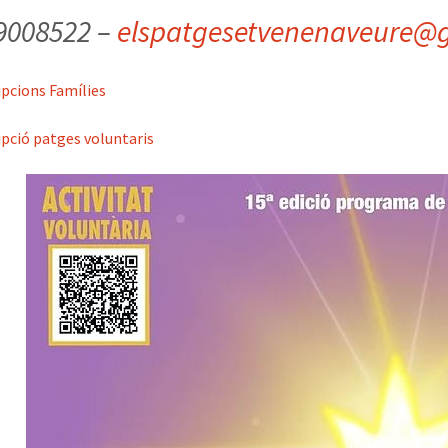
9008522 –
elspatgesetvenenaveure@
ripcions Famílies
ripció patges voluntaris