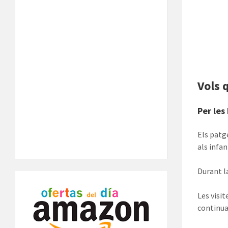
Vols q
Per les
Els patg
als infan
Durant la
Les visit
continuac