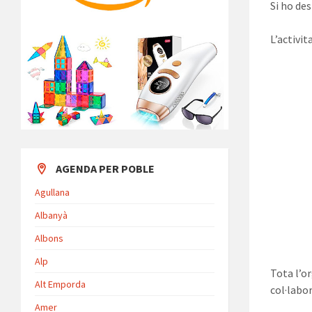
Si ho de
L’activi
AGENDA PER POBLE
Agullana
Albanyà
Albons
Alp
Tota l’o
Alt Emporda
col·labo
Amer