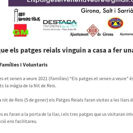
ue els patges reials vinguin a casa a fer una 
 Famílies i Voluntaris
es et venen a veure 2021 (Famílies) “Els patges et venen a veure” é
ts la màgia de la Nit de Reis.
 nit de Reis (5 de gener) els Patges Reials faran visites a les llars d
es es faran a la porta de la llar, i els tres patges que us visitaran
ió ens facilitareu.