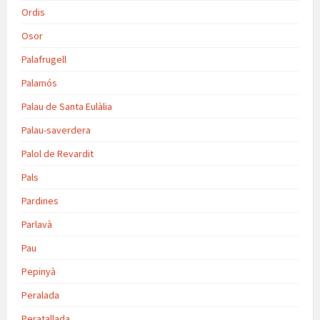
Ordis
Osor
Palafrugell
Palamós
Palau de Santa Eulàlia
Palau-saverdera
Palol de Revardit
Pals
Pardines
Parlavà
Pau
Pepinyà
Peralada
Peratallada