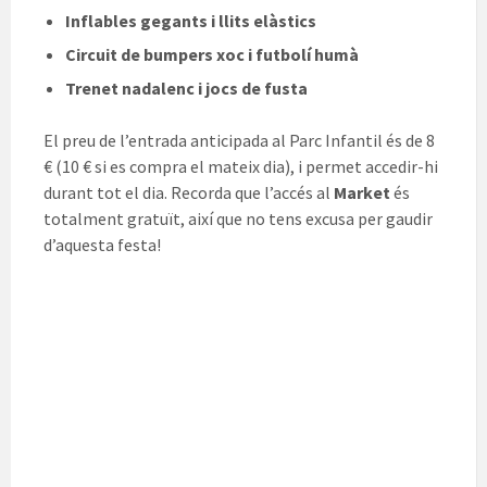
Inflables gegants i llits elàstics
Circuit de bumpers xoc i futbolí humà
Trenet nadalenc i jocs de fusta
El preu de l’entrada anticipada al Parc Infantil és de 8
€ (10 € si es compra el mateix dia), i permet accedir-hi
durant tot el dia. Recorda que l’accés al
Market
és
totalment gratuït, així que no tens excusa per gaudir
d’aquesta festa!