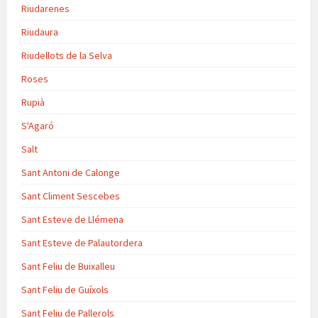
Riudarenes
Riudaura
Riudellots de la Selva
Roses
Rupià
S'Agaró
Salt
Sant Antoni de Calonge
Sant Climent Sescebes
Sant Esteve de Llémena
Sant Esteve de Palautordera
Sant Feliu de Buixalleu
Sant Feliu de Guíxols
Sant Feliu de Pallerols