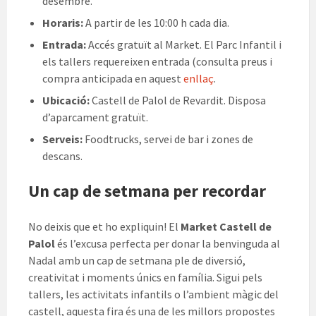
desembre.
Horaris:
A partir de les 10:00 h cada dia.
Entrada:
Accés gratuït al Market. El Parc Infantil i
els tallers requereixen entrada (consulta preus i
compra anticipada en aquest
enllaç
.
Ubicació:
Castell de Palol de Revardit. Disposa
d’aparcament gratuït.
Serveis:
Foodtrucks, servei de bar i zones de
descans.
Un cap de setmana per recordar
No deixis que et ho expliquin! El
Market Castell de
Palol
és l’excusa perfecta per donar la benvinguda al
Nadal amb un cap de setmana ple de diversió,
creativitat i moments únics en família. Sigui pels
tallers, les activitats infantils o l’ambient màgic del
castell, aquesta fira és una de les millors propostes