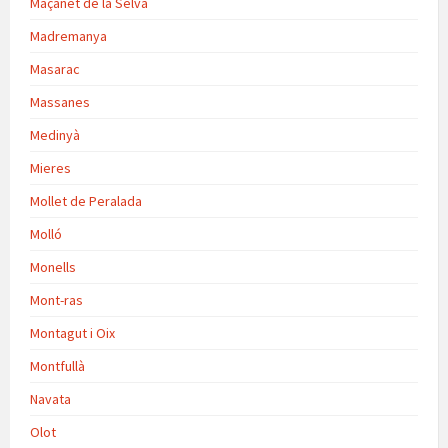
Maçanet de la Selva
Madremanya
Masarac
Massanes
Medinyà
Mieres
Mollet de Peralada
Molló
Monells
Mont-ras
Montagut i Oix
Montfullà
Navata
Olot