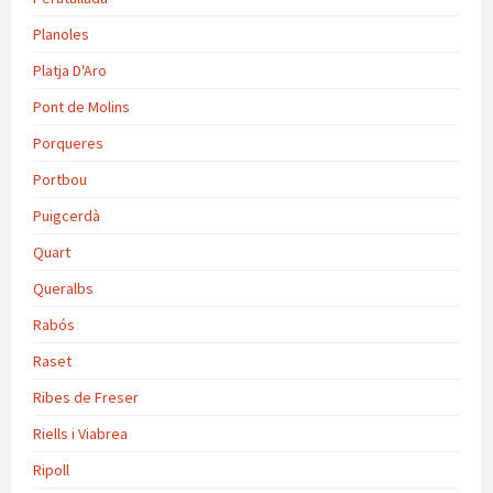
Planoles
Platja D'Aro
Pont de Molins
Porqueres
Portbou
Puigcerdà
Quart
Queralbs
Rabós
Raset
Ribes de Freser
Riells i Viabrea
Ripoll