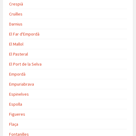
Crespià
Cruïlles
Darnius
El Far d'Empordà
El Mallol
El Pasteral
El Port de la Selva
Empordà
Empuriabrava
Espinelves
Espolla
Figueres
Flaça
Fontanilles