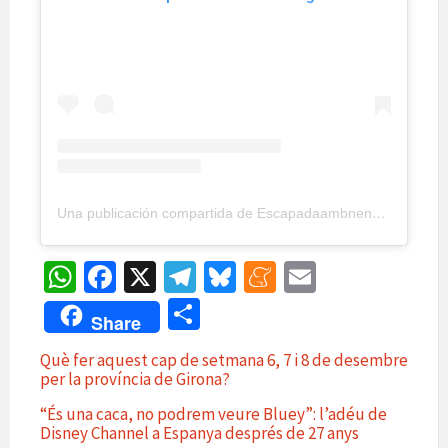
Una publicación compartida de Escapadaambnens (@escapadaambnens)
W
Fa
X
Te
Bl
M
E
h
ce
le
u
e
m
C
Share
at
b
gr
es
n
ai
o
Què fer aquest cap de setmana 6, 7 i 8 de desembre
sA
o
a
ky
ea
l
m
per la província de Girona?
p
o
m
m
p
“És una caca, no podrem veure Bluey”: l’adéu de
p
k
e
Disney Channel a Espanya després de 27 anys
ar