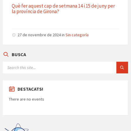
te
Què fer aquest cap de setmana 14 i 15 de juny per
la província de Girona?
ix
27 de novembre de 2024
in
Sin categoría
BUSCA
SEARCH:
DESTACATS!
There are no events