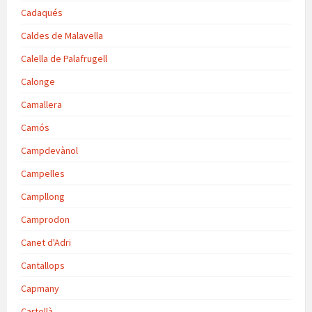
Cadaqués
Caldes de Malavella
Calella de Palafrugell
Calonge
Camallera
Camós
Campdevànol
Campelles
Campllong
Camprodon
Canet d'Adri
Cantallops
Capmany
Cartellà