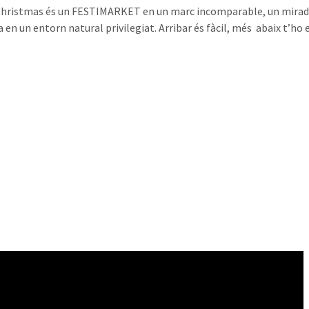
hristmas és un FESTIMARKET en un marc incomparable, un mirador a
a en un entorn natural privilegiat. Arribar és fàcil, més abaix t’ho