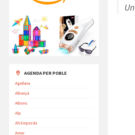
Un
AGENDA PER POBLE
Agullana
Albanyà
Albons
Alp
Alt Emporda
Amer