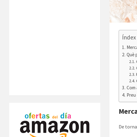
Índex
Merca
Què p
Com a
Preu
Merca
De torna