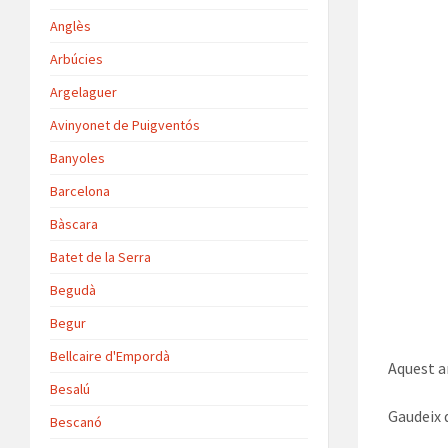
Anglès
Arbúcies
Argelaguer
Avinyonet de Puigventós
Banyoles
Barcelona
Bàscara
Batet de la Serra
Begudà
Begur
Bellcaire d'Empordà
Aquest a
Besalú
Gaudeix 
Bescanó