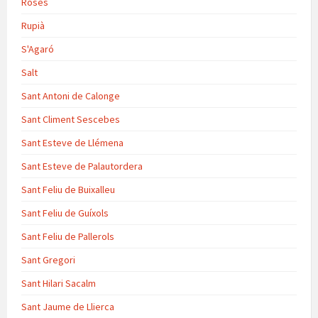
Roses
Rupià
S'Agaró
Salt
Sant Antoni de Calonge
Sant Climent Sescebes
Sant Esteve de Llémena
Sant Esteve de Palautordera
Sant Feliu de Buixalleu
Sant Feliu de Guíxols
Sant Feliu de Pallerols
Sant Gregori
Sant Hilari Sacalm
Sant Jaume de Llierca