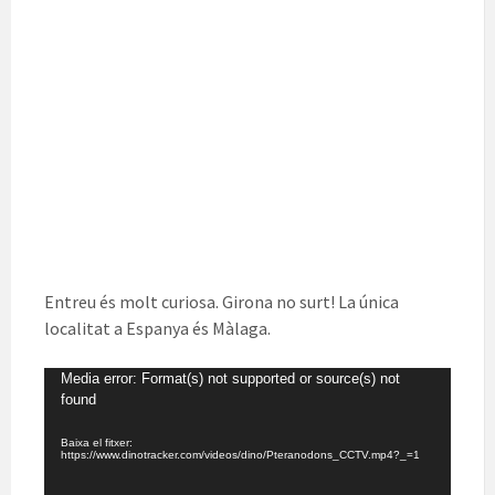
Entreu és molt curiosa. Girona no surt! La única
localitat a Espanya és Màlaga.
Reproductor
Media error: Format(s) not supported or source(s) not
de
found
vídeo
Baixa el fitxer:
https://www.dinotracker.com/videos/dino/Pteranodons_CCTV.mp4?_=1