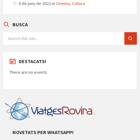
ix
6 de juny de 2022
in
Cinema
,
Cultura
BUSCA
SEARCH:
DESTACATS!
There are no events
NOVETATS PER WHATSAPP!