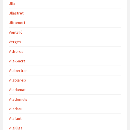
Ullà
Ullastret
Ultramort
Ventalló
Verges
Vidreres
Vila-Sacra
Vilabertran
Vilablareix
Viladamat
Vilademuls
Viladrau
Vilafant
Vilajüiga