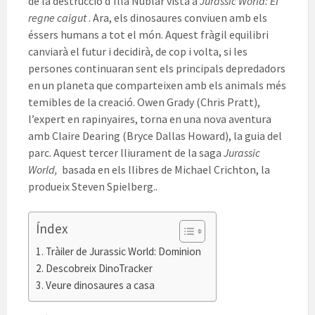
de la destrucció d’Illa Nublar vista a
Jurassic World: El
regne caigut
. Ara, els dinosaures conviuen amb els
éssers humans a tot el món. Aquest fràgil equilibri
canviarà el futur i decidirà, de cop i volta, si les
persones continuaran sent els principals depredadors
en un planeta que comparteixen amb els animals més
temibles de la creació. Owen Grady (Chris Pratt),
l’expert en rapinyaires, torna en una nova aventura
amb Claire Dearing (Bryce Dallas Howard), la guia del
parc. Aquest tercer lliurament de la saga
Jurassic
World,
basada en els llibres de Michael Crichton, la
produeix Steven Spielberg..
Índex
Tràiler de Jurassic World: Dominion
Descobreix DinoTracker
Veure dinosaures a casa