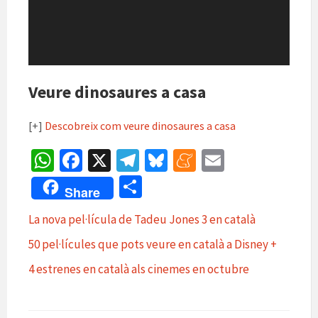
Veure dinosaures a casa
[+]
Descobreix com veure dinosaures a casa
W
Fa
X
Te
Bl
M
E
h
ce
le
u
e
m
C
Share
at
b
gr
es
n
ai
o
La nova pel·lícula de Tadeu Jones 3 en català
sA
o
a
ky
ea
l
m
50 pel·lícules que pots veure en català a Disney +
p
o
m
m
p
p
k
e
4 estrenes en català als cinemes en octubre
ar
te