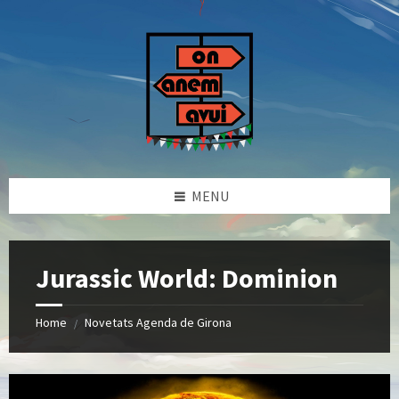
Skip
Skip
Skip
to
to
to
content
left
footer
sidebar
MENU
Jurassic World: Dominion
Home
Novetats Agenda de Girona
/