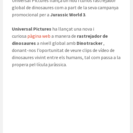
Universal Pictures llança un nou i curiós rastrejador
global de dinosaures com a part de la seva campanya
promocional per a
Jurassic World 3
.
Universal Pictures
ha llançat una nova i
curiosa
pàgina web
a manera de
rastrejador de
dinosaures
a nivell global amb
Dinotracker
,
donant-nos l’oportunitat de veure clips de vídeo de
dinosaures vivint entre els humans, tal com passa a la
propera pel·lícula juràssica.