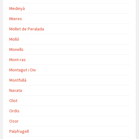
Medinyà
Mieres
Mollet de Peralada
Molló
Monells
Mont-ras
Montagut i Oix
Montfullà
Navata
Olot
Ordis
Osor
Palafrugell