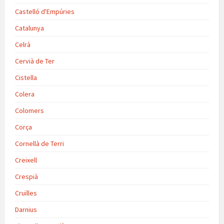
Castelló d'Empúries
Catalunya
Celrà
Cervià de Ter
Cistella
Colera
Colomers
Corça
Cornellà de Terri
Creixell
Crespià
Cruïlles
Darnius