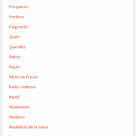
Porqueres
Portbou
Puigcerdà
Quart
Queralbs
Rabós
Raset
Ribes de Freser
Riells i Viabrea
Ripoll
Riudarenes
Riudaura
Riudellots de la Selva