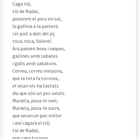
Caga tió,
tió de Nadal,
posarem el pocs en sal,
la gallina a la pastera
i el poll a dalt del pi;
toca, toca, Valentí.
Ara passen bous i vaques,
gallines amb sabates
i galls amb sabatons.
Correu, correu minyons,
que la teta fa torrons,
el vicari els ha tastats
diu que són un poc salats.
Marieta, posa-hi mel;
Marieta, posa-hi sucre,
que seran un poc millor
i així cagarà el tió;
tió de Nadal,
que caga torrons