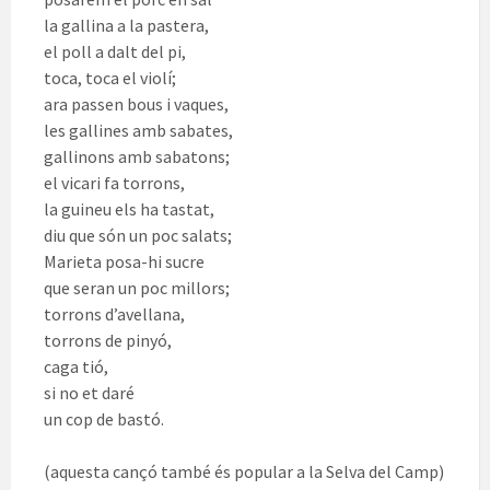
la gallina a la pastera,
el poll a dalt del pi,
toca, toca el violí;
ara passen bous i vaques,
les gallines amb sabates,
gallinons amb sabatons;
el vicari fa torrons,
la guineu els ha tastat,
diu que són un poc salats;
Marieta posa-hi sucre
que seran un poc millors;
torrons d’avellana,
torrons de pinyó,
caga tió,
si no et daré
un cop de bastó.
(aquesta cançó també és popular a la Selva del Camp)