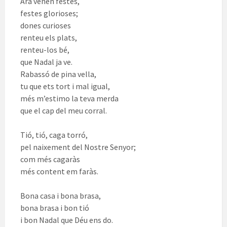
Ara vénen festes,
festes glorioses;
dones curioses
renteu els plats,
renteu-los bé,
que Nadal ja ve.
Rabassó de pina vella,
tu que ets tort i mal igual,
més m’estimo la teva merda
que el cap del meu corral.
Tió, tió, caga torró,
pel naixement del Nostre Senyor;
com més cagaràs
més content em faràs.
Bona casa i bona brasa,
bona brasa i bon tió
i bon Nadal que Déu ens do.