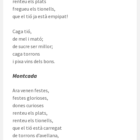
renteu els plats
fregueu els tionells,
que el tió ja està empipat!
Caga tió,
de mel i mató;
de sucre ser millor;
caga torrons
i pixa vins dels bons.
Montcada
Ara venen festes,
festes glorioses,
dones curioses
renteu els plats,
renteu els tionells,
que el tió està carregat
de torrons d’avellana,