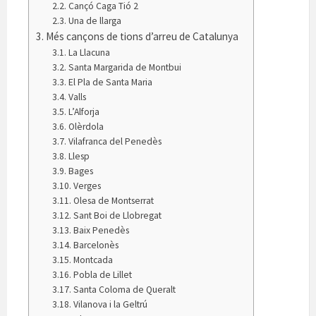
Cançó Caga Tió 2
Una de llarga
Més cançons de tions d’arreu de Catalunya
La Llacuna
Santa Margarida de Montbui
El Pla de Santa Maria
Valls
L’Alforja
Olèrdola
Vilafranca del Penedès
Llesp
Bages
Verges
Olesa de Montserrat
Sant Boi de Llobregat
Baix Penedès
Barcelonès
Montcada
Pobla de Lillet
Santa Coloma de Queralt
Vilanova i la Geltrú