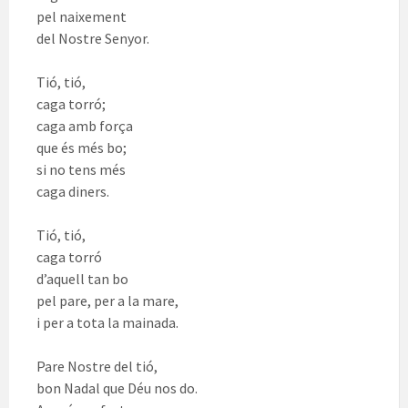
pel naixement
del Nostre Senyor.
Tió, tió,
caga torró;
caga amb força
que és més bo;
si no tens més
caga diners.
Tió, tió,
caga torró
d’aquell tan bo
pel pare, per a la mare,
i per a tota la mainada.
Pare Nostre del tió,
bon Nadal que Déu nos do.