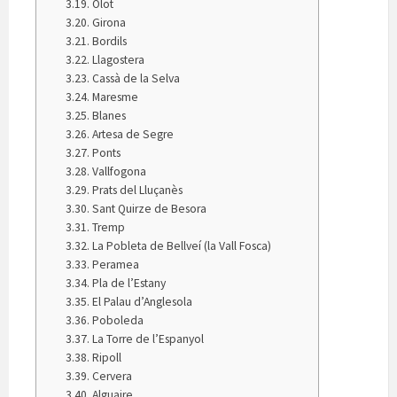
Olot
Girona
Bordils
Llagostera
Cassà de la Selva
Maresme
Blanes
Artesa de Segre
Ponts
Vallfogona
Prats del Lluçanès
Sant Quirze de Besora
Tremp
La Pobleta de Bellveí (la Vall Fosca)
Peramea
Pla de l’Estany
El Palau d’Anglesola
Poboleda
La Torre de l’Espanyol
Ripoll
Cervera
Alguaire