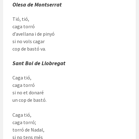
Olesa de Montserrat
Tió, tió,
caga torró
d’avellana i de pinyó
si no vols cagar
cop de bastó va.
Sant Boi de Llobregat
Caga tió,
caga torró
si no et donaré
un cop de bastó.
Caga tió,
caga torró;
torró de Nadal,
si no tens més