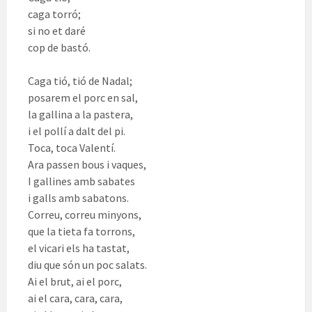
caga torró;
si no et daré
cop de bastó.
Caga tió, tió de Nadal;
posarem el porc en sal,
la gallina a la pastera,
i el pollí a dalt del pi.
Toca, toca Valentí.
Ara passen bous i vaques,
I gallines amb sabates
i galls amb sabatons.
Correu, correu minyons,
que la tieta fa torrons,
el vicari els ha tastat,
diu que són un poc salats.
Ai el brut, ai el porc,
ai el cara, cara, cara,