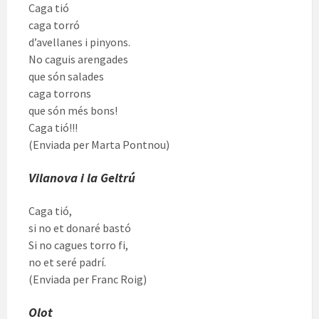
Caga tió
caga torró
d’avellanes i pinyons.
No caguis arengades
que són salades
caga torrons
que són més bons!
Caga tió!!!
(Enviada per Marta Pontnou)
Vilanova i la Geltrú
Caga tió,
si no et donaré bastó
Si no cagues torro fi,
no et seré padrí.
(Enviada per Franc Roig)
Olot