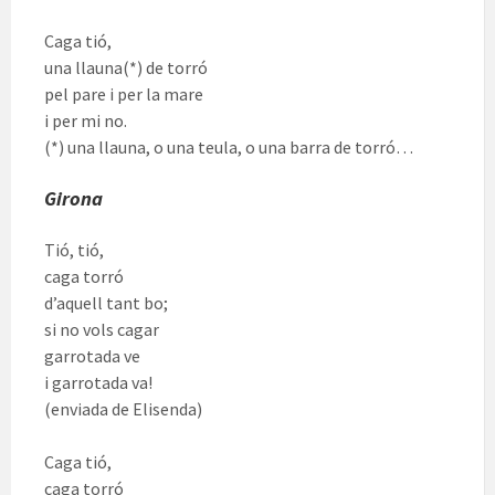
Caga tió,
una llauna(*) de torró
pel pare i per la mare
i per mi no.
(*) una llauna, o una teula, o una barra de torró…
Girona
Tió, tió,
caga torró
d’aquell tant bo;
si no vols cagar
garrotada ve
i garrotada va!
(enviada de Elisenda)
Caga tió,
caga torró