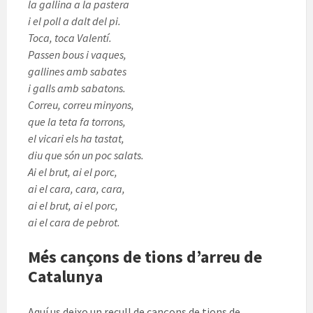
la gallina a la pastera
i el poll a dalt del pi.
Toca, toca Valentí.
Passen bous i vaques,
gallines amb sabates
i galls amb sabatons.
Correu, correu minyons,
que la teta fa torrons,
el vicari els ha tastat,
diu que són un poc salats.
Ai el brut, ai el porc,
ai el cara, cara, cara,
ai el brut, ai el porc,
ai el cara de pebrot.
Més cançons de tions d’arreu de
Catalunya
Aquí us deixo un recull de cançons de tions de