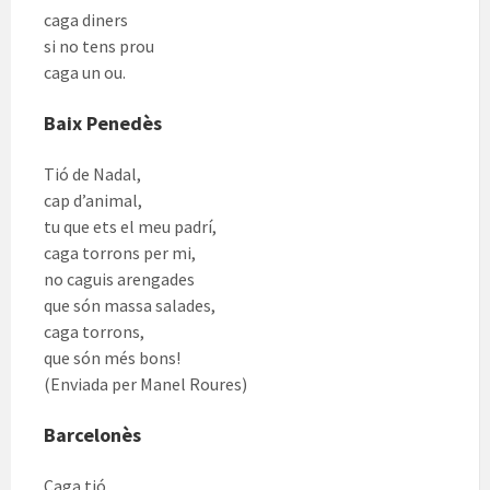
caga diners
si no tens prou
caga un ou.
Baix Penedès
Tió de Nadal,
cap d’animal,
tu que ets el meu padrí,
caga torrons per mi,
no caguis arengades
que són massa salades,
caga torrons,
que són més bons!
(Enviada per Manel Roures)
Barcelonès
Caga tió,