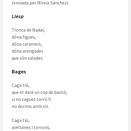
(enviada per Mireia Sánchez)
Llesp
Tronca de Nadal,
dóna figues,
dóna caramels,
dóna arengades
que són salades.
Bages
Caga tió,
que et daré un cop de bastó;
si no cagues torró fi
no dormis amb mi.
Caga tió,
avellanes i torrons,