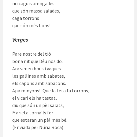
no caguis arengades
que són massa salades,
caga torrons
que són més bons!
Verges
Pare nostre del tió
bona nit que Déu nos do.
Ara venen bous i vaques
les gallines amb sabates,
els capons amb sabatons.
Apa minyons!! Que la teta fa torrons,
el vicari els ha tastat,
diu que són un pèl salats,
Marieta torna’ls fer
que estaran un pèl més bé.
(Enviada per Núria Roca)