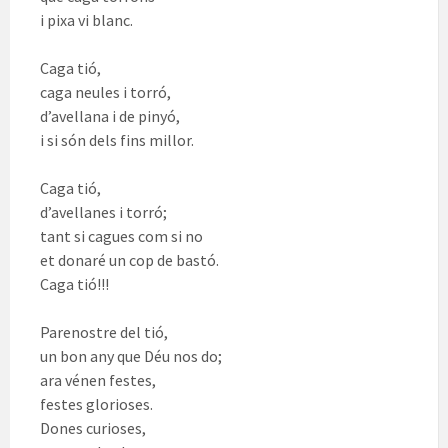
i pixa vi blanc.
Caga tió,
caga neules i torró,
d’avellana i de pinyó,
i si són dels fins millor.
Caga tió,
d’avellanes i torró;
tant si cagues com si no
et donaré un cop de bastó.
Caga tió!!!
Parenostre del tió,
un bon any que Déu nos do;
ara vénen festes,
festes glorioses.
Dones curioses,