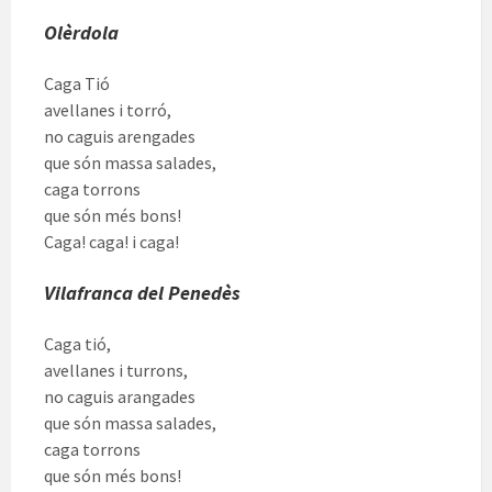
Olèrdola
Caga Tió
avellanes i torró,
no caguis arengades
que són massa salades,
caga torrons
que són més bons!
Caga! caga! i caga!
Vilafranca del Penedès
Caga tió,
avellanes i turrons,
no caguis arangades
que són massa salades,
caga torrons
que són més bons!