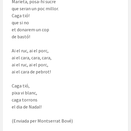
Marieta, posa-hi sucre
que seran un poc millor.
Caga tió!
que si no
et donarem un cop
de bastó!
Ai el ruc, ai el porc,
ai el cara, cara, cara,
ai el ruc, ai el porc,
ai el cara de pebrot!
Caga tió,
pixa vi blanc,
caga torrons
el dia de Nadal!
(Enviada per Montserrat Bové)