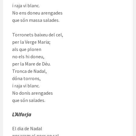
i raja vi blanc.
No ens doneu arengades
que són massa salades.
Torronets baixeu del cel,
per la Verge Maria;
als que ploren
no els hi doneu,
per la Mare de Déu.
Tronca de Nadal,
dóna torrons,
i raja vi blanc.
No donis arengades
que són salades.
L’Alforja
El dia de Nadal
posarem el porc en sal