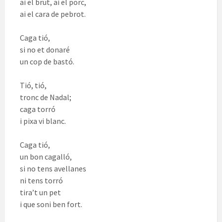
ai el brut, ai el porc,
ai el cara de pebrot.
Caga tió,
si no et donaré
un cop de bastó.
Tió, tió,
tronc de Nadal;
caga torró
i pixa vi blanc.
Caga tió,
un bon cagalló,
si no tens avellanes
ni tens torró
tira’t un pet
i que soni ben fort.