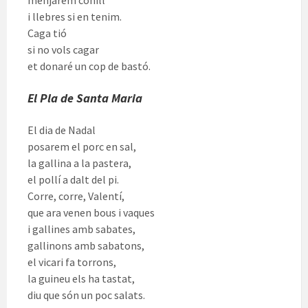
menjarem conill
i llebres si en tenim.
Caga tió
si no vols cagar
et donaré un cop de bastó.
El Pla de Santa Maria
El dia de Nadal
posarem el porc en sal,
la gallina a la pastera,
el pollí a dalt del pi.
Corre, corre, Valentí,
que ara venen bous i vaques
i gallines amb sabates,
gallinons amb sabatons,
el vicari fa torrons,
la guineu els ha tastat,
diu que són un poc salats.