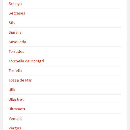
Serinyà
Setcases
Sils
Siurana
Susqueda
Terrades
Torroella de Montgrí
Tortellà
Tossa de Mar
Ullà
Ullastret
Ultramort
Ventalló
Verges