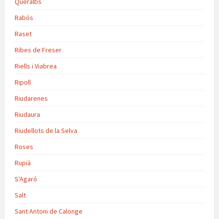
Queralbs
Rabós
Raset
Ribes de Freser
Riells i Viabrea
Ripoll
Riudarenes
Riudaura
Riudellots de la Selva
Roses
Rupià
S'Agaró
Salt
Sant Antoni de Calonge