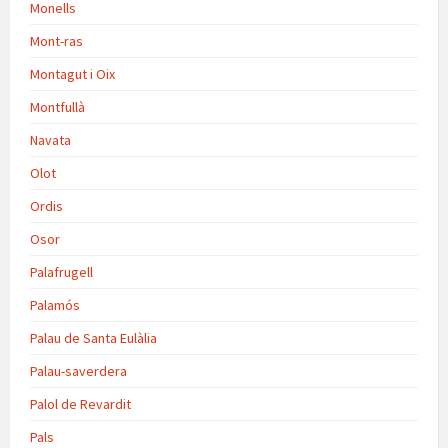
Monells
Mont-ras
Montagut i Oix
Montfullà
Navata
Olot
Ordis
Osor
Palafrugell
Palamós
Palau de Santa Eulàlia
Palau-saverdera
Palol de Revardit
Pals