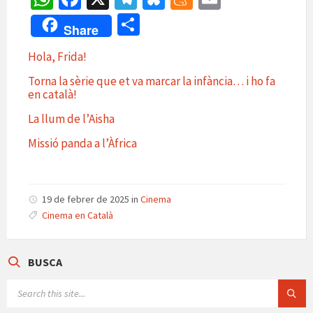
h
ce
le
u
e
m
C
Share
at
b
gr
es
n
ai
o
Hola, Frida!
sA
o
a
ky
ea
l
m
Torna la sèrie que et va marcar la infància… i ho fa
p
o
m
m
p
en català!
p
k
e
ar
La llum de l’Aisha
te
Missió panda a l’Àfrica
ix
19 de febrer de 2025
in
Cinema
Cinema en Català
BUSCA
SEARCH: