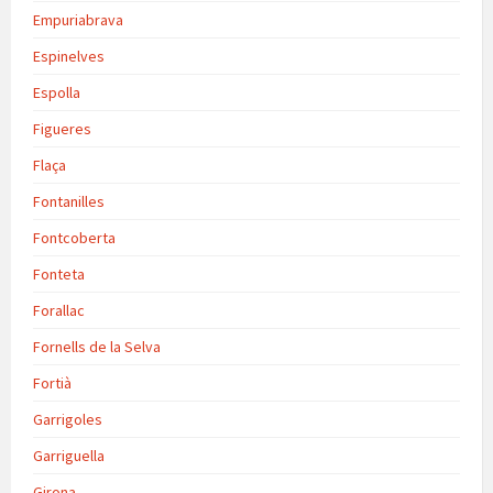
Empuriabrava
Espinelves
Espolla
Figueres
Flaça
Fontanilles
Fontcoberta
Fonteta
Forallac
Fornells de la Selva
Fortià
Garrigoles
Garriguella
Girona