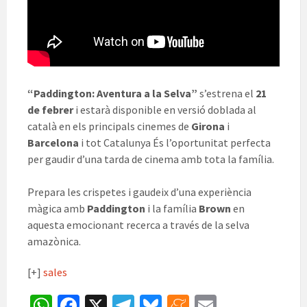
“Paddington: Aventura a la Selva”
s’estrena el
21
de febrer
i estarà disponible en versió doblada al
català en els principals cinemes de
Girona
i
Barcelona
i tot Catalunya És l’oportunitat perfecta
per gaudir d’una tarda de cinema amb tota la família.
Prepara les crispetes i gaudeix d’una experiència
màgica amb
Paddington
i la família
Brown
en
aquesta emocionant recerca a través de la selva
amazònica.
[+]
sales
W
Fa
X
Te
Bl
M
E