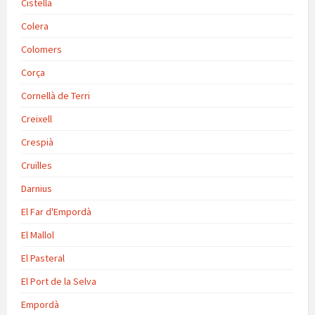
Cistella
Colera
Colomers
Corça
Cornellà de Terri
Creixell
Crespià
Cruïlles
Darnius
El Far d'Empordà
El Mallol
El Pasteral
El Port de la Selva
Empordà