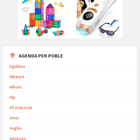
AGENDA PER POBLE
Agullana
Albanyà
Albons
Alp
Alt Emporda
Amer
Anglès
Arbúcies