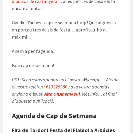
dibuixos de castanyera
… a les petites de casa els hi
encanta pintar.
Gaudiu d’aquest cap de setmana llarg! Que alguns ja
en porteu tres de sis de festa… aprofiteu-ho al
màxim!
Anem a per l’agenda.
Bon cap de setmana!
PD1: Si no estàs apuntat en el nostre Whasapp… Afegiu
el nostre telèfon (
613325980
) a la vostra agenda i
envieu
o cliqueu
Alta OnAnemAvui
. Més info… al final
d’aquesta publicació.
Agenda de Cap de Setmana
Fira de Tardor i Festa del Flabiol a Arbúcies