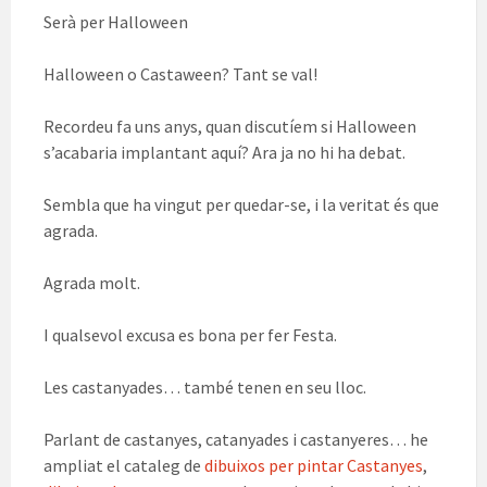
Serà per Halloween
Halloween o Castaween? Tant se val!
Recordeu fa uns anys, quan discutíem si Halloween
s’acabaria implantant aquí? Ara ja no hi ha debat.
Sembla que ha vingut per quedar-se, i la veritat és que
agrada.
Agrada molt.
I qualsevol excusa es bona per fer Festa.
Les castanyades… també tenen en seu lloc.
Parlant de castanyes, catanyades i castanyeres… he
ampliat el cataleg de
dibuixos per pintar Castanyes
,