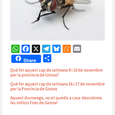
W
Fa
X
Te
Bl
M
E
h
ce
le
u
e
m
C
Share
at
b
gr
es
n
ai
o
Què fer aquest cap de setmana 9 i 10 de novembre
sA
o
a
ky
ea
l
m
per la província de Girona?
p
o
m
m
p
Què fer aquest cap de setmana 16 i 17 de novembre
p
k
e
per la Província de Girona
ar
te
Aquest diumenge, no et quedis a casa: descobreix
les millors fires de Girona!
ix