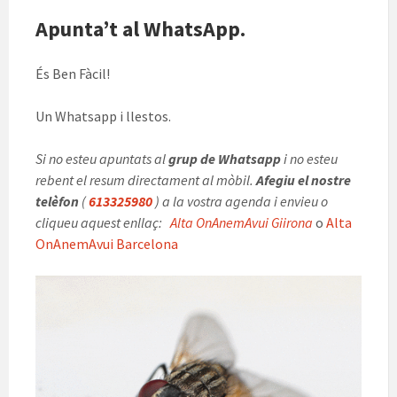
Apunta’t al WhatsApp.
És Ben Fàcil!
Un Whatsapp i llestos.
Si no esteu apuntats al
grup de Whatsapp
i no esteu
rebent el resum directament al mòbil.
Afegiu el nostre
telèfon
(
613325980
) a la vostra agenda i envieu o
cliqueu aquest enllaç:
Alta OnAnemAvui Giirona
o
Alta
OnAnemAvui Barcelona