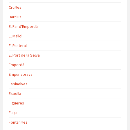
Cruïlles
Darnius
El Far d'Empordà
El Mallol
El Pasteral
El Port de la Selva
Empordà
Empuriabrava
Espinelves
Espolla
Figueres
Flaça
Fontanilles