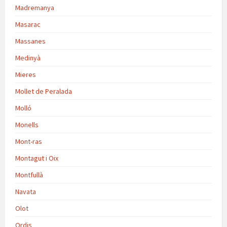
Madremanya
Masarac
Massanes
Medinyà
Mieres
Mollet de Peralada
Molló
Monells
Mont-ras
Montagut i Oix
Montfullà
Navata
Olot
Ordis