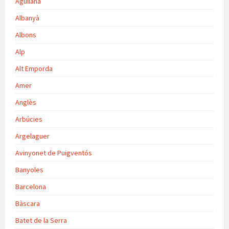
Agullana
Albanyà
Albons
Alp
Alt Emporda
Amer
Anglès
Arbúcies
Argelaguer
Avinyonet de Puigventós
Banyoles
Barcelona
Bàscara
Batet de la Serra