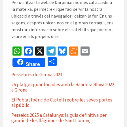
Per utilitzar la web de Darpinian només cal accedir a
la mateixa, permetre-li que faci servir la nostra
ubicació a través del navegador i deixar-la fer. En uns
segons, després ubicar-nos en el globus terraqüi, ens
mostrarà informació sobre els satèl·lits que podrem
veure en els propers dies.
W
Fa
X
Te
Bl
M
E
h
ce
le
u
e
m
C
Share
at
b
gr
es
n
ai
o
Pessebres de Girona 2021
sA
o
a
ky
ea
l
m
26 platges guardonades amb la Bandera Blava 2022
p
o
m
m
p
a Girona
p
k
e
ar
El Poblat Ibèric de Castell reobre les seves portes
te
al públic
ix
Perseids 2025 a Catalunya: la guia definitiva per
gaudir de les llàgrimes de Sant Llorenç