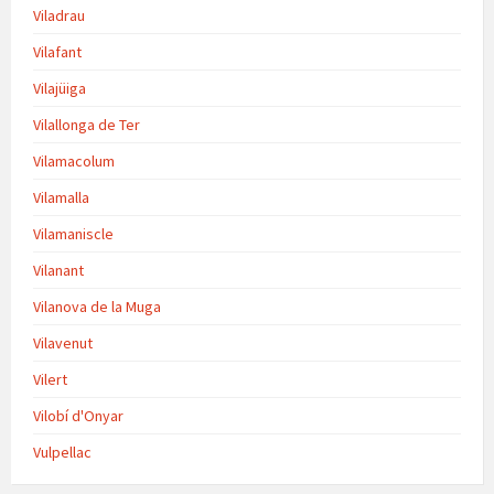
Viladrau
Vilafant
Vilajüiga
Vilallonga de Ter
Vilamacolum
Vilamalla
Vilamaniscle
Vilanant
Vilanova de la Muga
Vilavenut
Vilert
Vilobí d'Onyar
Vulpellac