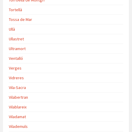
Torroella de Montgrí
Tortellà
Tossa de Mar
Ullà
Ullastret
Ultramort
Ventalló
Verges
Vidreres
Vila-Sacra
Vilabertran
Vilablareix
Viladamat
Vilademuls