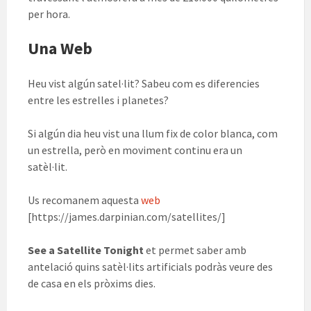
per hora.
Una Web
Heu vist algún satel·lit? Sabeu com es diferencies
entre les estrelles i planetes?
Si algún dia heu vist una llum fix de color blanca, com
un estrella, però en moviment continu era un
satèl·lit.
Us recomanem aquesta
web
[https://james.darpinian.com/satellites/]
See a Satellite Tonight
et permet saber amb
antelació quins satèl·lits artificials podràs veure des
de casa en els pròxims dies.