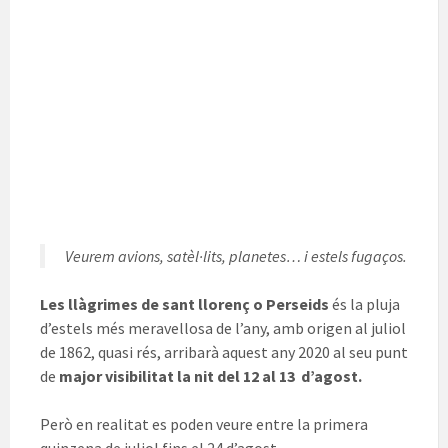
Veurem avions, satèl·lits, planetes… i estels fugaços.
Les llàgrimes de sant llorenç o Perseids
és
la pluja
d’estels més meravellosa de l’any, amb origen al juliol
de 1862, quasi rés, arribarà aquest any 2020 al seu punt
de
major visibilitat la nit del 12 al 13 d’agost.
Però en realitat es poden veure entre la primera