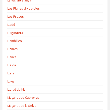
La Vall de Bianya
Les Planes d'Hostoles
Les Preses
Lladó
Llagostera
Llambilles
Llanars
Llança
Lleida
Llers
Llivia
Lloret de Mar
Maçanet de Cabrenys
Maçanet de la Selva