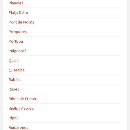
Planoles
Platja D'Aro
Pont de Molins
Porqueres
Portbou
Puigcerdà
Quart
Queralbs
Rabós
Raset
Ribes de Freser
Riells i Viabrea
Ripoll
Riudarenes