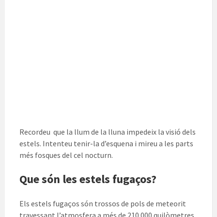
Recordeu que la llum de la lluna impedeix la visió dels
estels. Intenteu tenir-la d’esquena i mireu a les parts
més fosques del cel nocturn.
Que són les estels fugaços?
Els estels fugaços són trossos de pols de meteorit
travessant l’atmosfera a més de 210.000 quilòmetres