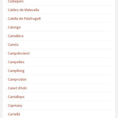
Cadaqués
Caldes de Malavella
Calella de Palafrugell
Calonge
Camallera
Camós
Campdevànol
Campelles
Campllong
Camprodon
Canet d'Adri
Cantallops
Capmany
Cartellà