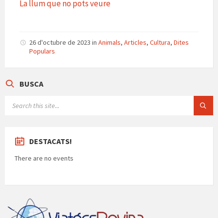
p
k
e
La llum que no pots veure
ar
te
ix
26 d'octubre de 2023
in
Animals
,
Articles
,
Cultura
,
Dites
Populars
BUSCA
SEARCH:
DESTACATS!
There are no events