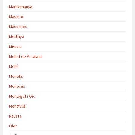
Madremanya
Masarac
Massanes
Medinyà
Mieres
Mollet de Peralada
Molló
Monells
Mont-ras
Montagut i Oix
Montfullà
Navata
Olot