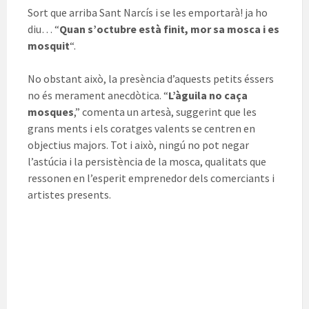
Sort que arriba Sant Narcís i se les emportarà! ja ho
diu… “
Quan s’octubre està finit, mor sa mosca i es
mosquit
“.
No obstant això, la presència d’aquests petits éssers
no és merament anecdòtica. “
L’àguila no caça
mosques
,” comenta un artesà, suggerint que les
grans ments i els coratges valents se centren en
objectius majors. Tot i això, ningú no pot negar
l’astúcia i la persistència de la mosca, qualitats que
ressonen en l’esperit emprenedor dels comerciants i
artistes presents.