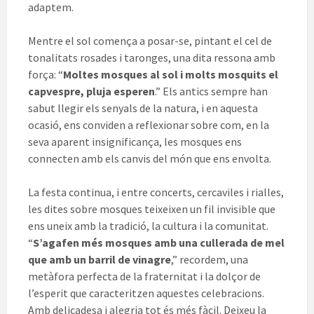
adaptem.
Mentre el sol comença a posar-se, pintant el cel de
tonalitats rosades i taronges, una dita ressona amb
força: “
Moltes mosques al sol i molts mosquits el
capvespre, pluja esperen
.” Els antics sempre han
sabut llegir els senyals de la natura, i en aquesta
ocasió, ens conviden a reflexionar sobre com, en la
seva aparent insignificança, les mosques ens
connecten amb els canvis del món que ens envolta.
La festa continua, i entre concerts, cercaviles i rialles,
les dites sobre mosques teixeixen un fil invisible que
ens uneix amb la tradició, la cultura i la comunitat.
“
S’agafen més mosques amb una cullerada de mel
que amb un barril de vinagre
,” recordem, una
metàfora perfecta de la fraternitat i la dolçor de
l’esperit que caracteritzen aquestes celebracions.
Amb delicadesa i alegria tot és més fàcil. Deixeu la