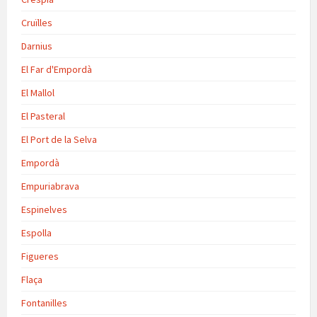
Cruïlles
Darnius
El Far d'Empordà
El Mallol
El Pasteral
El Port de la Selva
Empordà
Empuriabrava
Espinelves
Espolla
Figueres
Flaça
Fontanilles