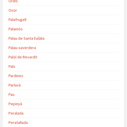
Ordis
Osor
Palafrugell
Palamós
Palau de Santa Eulàlia
Palau-saverdera
Palol de Revardit
Pals
Pardines
Parlavà
Pau
Pepinyà
Peralada
Peratallada