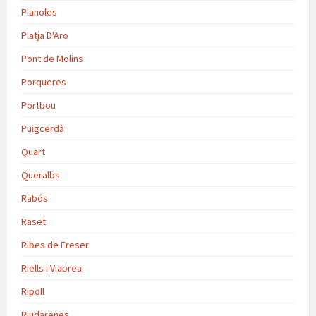
Planoles
Platja D'Aro
Pont de Molins
Porqueres
Portbou
Puigcerdà
Quart
Queralbs
Rabós
Raset
Ribes de Freser
Riells i Viabrea
Ripoll
Riudarenes