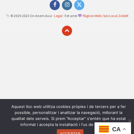
Facebook
Instagram
Twitter
© 2019-2023 On Anem Avui ·
Legal
· Fet amb
Pàgines Web i Seo Local Zo0oM
Aquest lloc web utilitza cookies pròpies i de tercers per a fer
possible, personalitzar i analitzar la navegació, millorant la
qualitat dels serveis. Si prem "Acceptar" s'entén que ha estat
informat i accepta la instal·lació i l'us de les cookies.
CA
ACCEPTAR