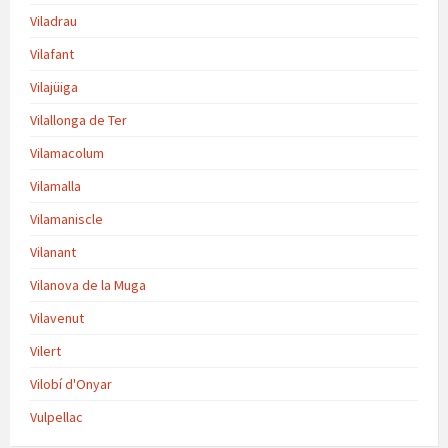
Viladrau
Vilafant
Vilajüiga
Vilallonga de Ter
Vilamacolum
Vilamalla
Vilamaniscle
Vilanant
Vilanova de la Muga
Vilavenut
Vilert
Vilobí d'Onyar
Vulpellac