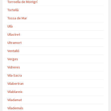
Torroella de Montgrí
Tortellà
Tossa de Mar
Ullà
Ullastret
Ultramort
Ventalló
Verges
Vidreres
Vila-Sacra
Vilabertran
Vilablareix
Viladamat
Vilademuls