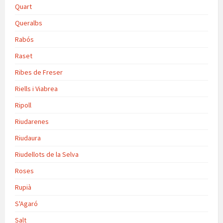
Quart
Queralbs
Rabós
Raset
Ribes de Freser
Riells i Viabrea
Ripoll
Riudarenes
Riudaura
Riudellots de la Selva
Roses
Rupià
S'Agaró
Salt