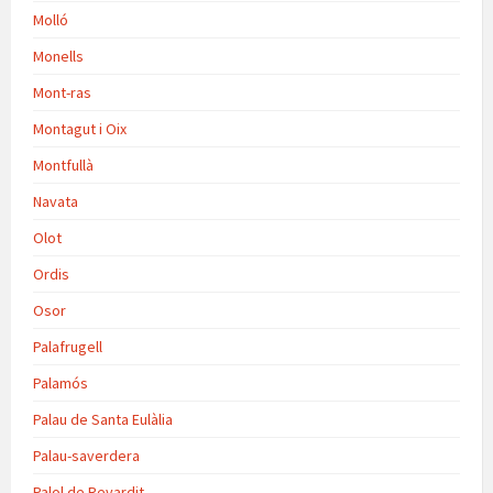
Molló
Monells
Mont-ras
Montagut i Oix
Montfullà
Navata
Olot
Ordis
Osor
Palafrugell
Palamós
Palau de Santa Eulàlia
Palau-saverdera
Palol de Revardit