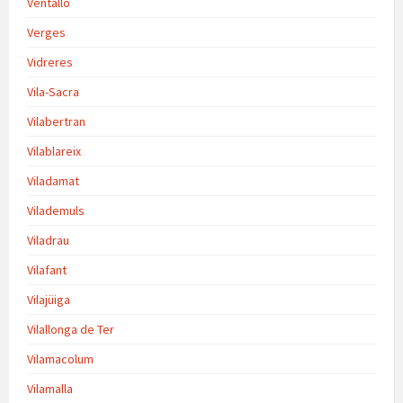
Ventalló
Verges
Vidreres
Vila-Sacra
Vilabertran
Vilablareix
Viladamat
Vilademuls
Viladrau
Vilafant
Vilajüiga
Vilallonga de Ter
Vilamacolum
Vilamalla