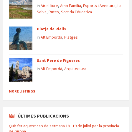
in
Aire Lliure
,
Amb Família
,
Esports i Aventura
,
La
Selva
,
Rutes
,
Sortida Educativa
Platja de Riells
in
Alt Empordà
,
Platges
Sant Pere de Figueres
in
Alt Empordà
,
Arquitectura
MORE LISTINGS
ÚLTIMES PUBLICACIONS
Què fer aquest cap de setmana 18 i 19 de juliol per la província
de Girona