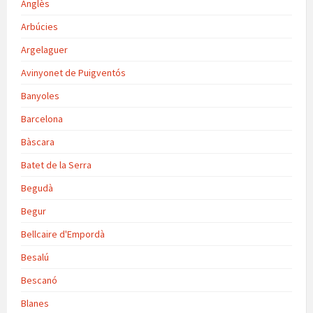
Anglès
Arbúcies
Argelaguer
Avinyonet de Puigventós
Banyoles
Barcelona
Bàscara
Batet de la Serra
Begudà
Begur
Bellcaire d'Empordà
Besalú
Bescanó
Blanes