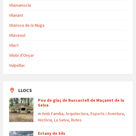
Vilamaniscle
Vilanant
Vilanova de la Muga
Vilavenut
Vilert
Vilobí d'Onyar
Vulpellac
LLOCS
Pou de glaç de Buscastell de Maçanet de la
Selva
in
Amb Família
,
Arquitectura
,
Esports i Aventura
,
Història
,
La Selva
,
Rutes
Estany de Sils