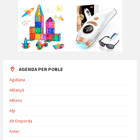
AGENDA PER POBLE
Agullana
Albanyà
Albons
Alp
Alt Emporda
Amer