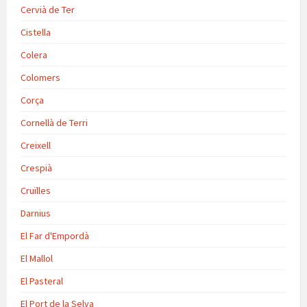
Cervià de Ter
Cistella
Colera
Colomers
Corça
Cornellà de Terri
Creixell
Crespià
Cruïlles
Darnius
El Far d'Empordà
El Mallol
El Pasteral
El Port de la Selva