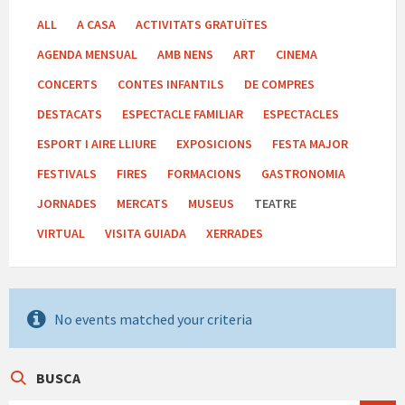
ALL
A CASA
ACTIVITATS GRATUÏTES
AGENDA MENSUAL
AMB NENS
ART
CINEMA
CONCERTS
CONTES INFANTILS
DE COMPRES
DESTACATS
ESPECTACLE FAMILIAR
ESPECTACLES
ESPORT I AIRE LLIURE
EXPOSICIONS
FESTA MAJOR
FESTIVALS
FIRES
FORMACIONS
GASTRONOMIA
JORNADES
MERCATS
MUSEUS
TEATRE
VIRTUAL
VISITA GUIADA
XERRADES
No events matched your criteria
BUSCA