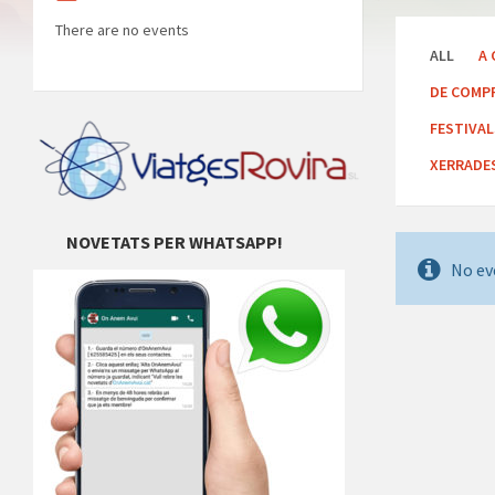
There are no events
ALL
A 
DE COMP
FESTIVA
XERRADE
NOVETATS PER WHATSAPP!
No ev