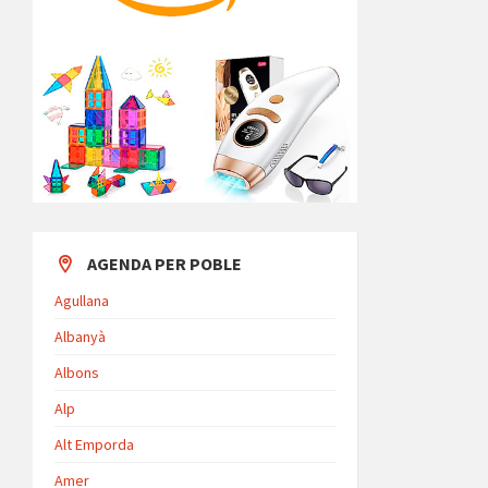
AGENDA PER POBLE
Agullana
Albanyà
Albons
Alp
Alt Emporda
Amer