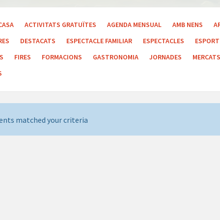
CASA
ACTIVITATS GRATUÏTES
AGENDA MENSUAL
AMB NENS
A
RES
DESTACATS
ESPECTACLE FAMILIAR
ESPECTACLES
ESPORT 
LS
FIRES
FORMACIONS
GASTRONOMIA
JORNADES
MERCAT
S
ents matched your criteria