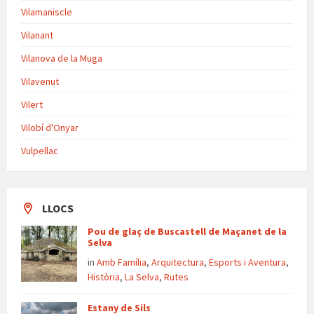
Vilamaniscle
Vilanant
Vilanova de la Muga
Vilavenut
Vilert
Vilobí d'Onyar
Vulpellac
LLOCS
Pou de glaç de Buscastell de Maçanet de la
Selva
in
Amb Família
,
Arquitectura
,
Esports i Aventura
,
Història
,
La Selva
,
Rutes
Estany de Sils