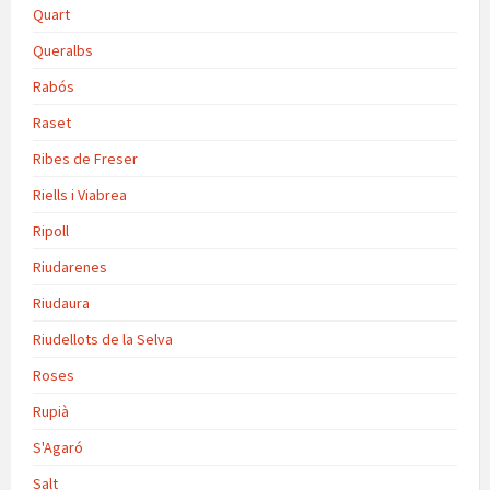
Quart
Queralbs
Rabós
Raset
Ribes de Freser
Riells i Viabrea
Ripoll
Riudarenes
Riudaura
Riudellots de la Selva
Roses
Rupià
S'Agaró
Salt