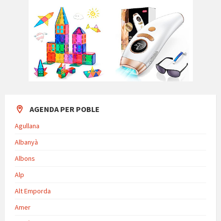
AGENDA PER POBLE
Agullana
Albanyà
Albons
Alp
Alt Emporda
Amer