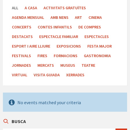
ALL
A CASA
ACTIVITATS GRATUÏTES
AGENDA MENSUAL
AMB NENS
ART
CINEMA
CONCERTS
CONTES INFANTILS
DE COMPRES
DESTACATS
ESPECTACLE FAMILIAR
ESPECTACLES
ESPORT I AIRE LLIURE
EXPOSICIONS
FESTA MAJOR
FESTIVALS
FIRES
FORMACIONS
GASTRONOMIA
JORNADES
MERCATS
MUSEUS
TEATRE
VIRTUAL
VISITA GUIADA
XERRADES
No events matched your criteria
BUSCA