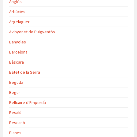
Anglès
Arbúcies
Argelaguer
Avinyonet de Puigventós
Banyoles
Barcelona
Bàscara
Batet de la Serra
Begudà
Begur
Bellcaire d'Empordà
Besalú
Bescanó
Blanes