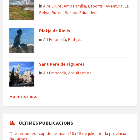
in
Aire Lliure
,
Amb Família
,
Esports i Aventura
,
La
Selva
,
Rutes
,
Sortida Educativa
Platja de Riells
in
Alt Empordà
,
Platges
Sant Pere de Figueres
in
Alt Empordà
,
Arquitectura
MORE LISTINGS
ÚLTIMES PUBLICACIONS
Què fer aquest cap de setmana 18 i 19 de juliol per la província
de Girona