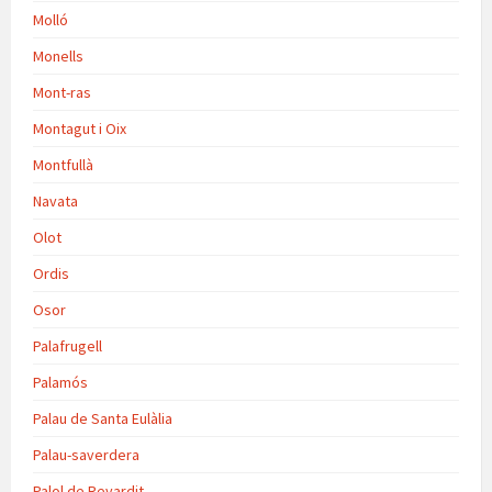
Molló
Monells
Mont-ras
Montagut i Oix
Montfullà
Navata
Olot
Ordis
Osor
Palafrugell
Palamós
Palau de Santa Eulàlia
Palau-saverdera
Palol de Revardit