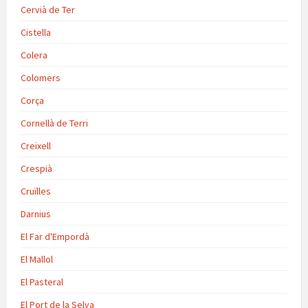
Cervià de Ter
Cistella
Colera
Colomers
Corça
Cornellà de Terri
Creixell
Crespià
Cruïlles
Darnius
El Far d'Empordà
El Mallol
El Pasteral
El Port de la Selva