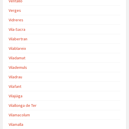
Ventalló
Verges
Vidreres
Vila-Sacra
Vilabertran
Vilablareix
Viladamat
Vilademuls
Viladrau
Vilafant
Vilajüiga
Vilallonga de Ter
Vilamacolum
Vilamalla