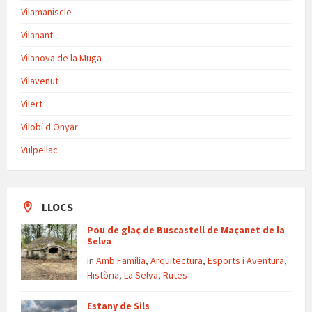
Vilamaniscle
Vilanant
Vilanova de la Muga
Vilavenut
Vilert
Vilobí d'Onyar
Vulpellac
LLOCS
Pou de glaç de Buscastell de Maçanet de la
Selva
in
Amb Família
,
Arquitectura
,
Esports i Aventura
,
Història
,
La Selva
,
Rutes
Estany de Sils