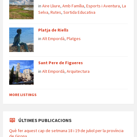
in
Aire Lliure
,
Amb Família
,
Esports i Aventura
,
La
Selva
,
Rutes
,
Sortida Educativa
Platja de Riells
in
Alt Empordà
,
Platges
Sant Pere de Figueres
in
Alt Empordà
,
Arquitectura
MORE LISTINGS
ÚLTIMES PUBLICACIONS
Què fer aquest cap de setmana 18 i 19 de juliol per la província
de Girona