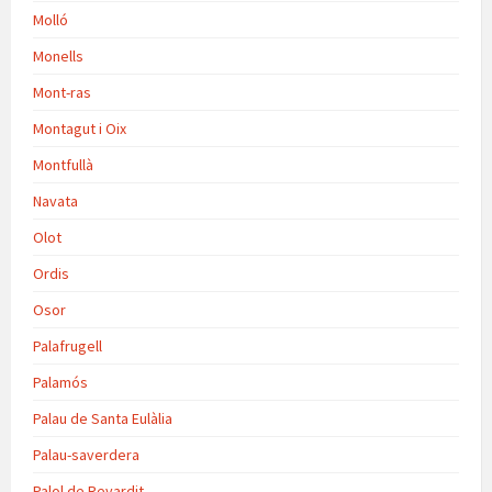
Molló
Monells
Mont-ras
Montagut i Oix
Montfullà
Navata
Olot
Ordis
Osor
Palafrugell
Palamós
Palau de Santa Eulàlia
Palau-saverdera
Palol de Revardit