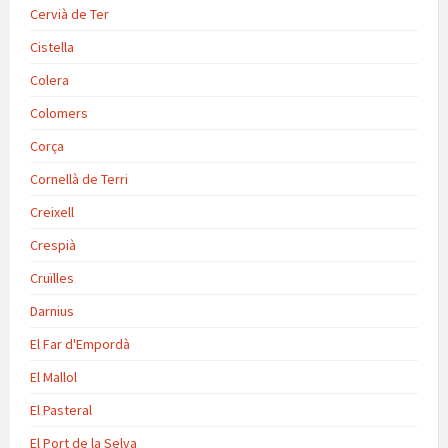
Cervià de Ter
Cistella
Colera
Colomers
Corça
Cornellà de Terri
Creixell
Crespià
Cruïlles
Darnius
El Far d'Empordà
El Mallol
El Pasteral
El Port de la Selva