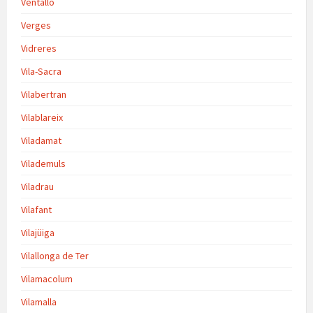
Ventalló
Verges
Vidreres
Vila-Sacra
Vilabertran
Vilablareix
Viladamat
Vilademuls
Viladrau
Vilafant
Vilajüiga
Vilallonga de Ter
Vilamacolum
Vilamalla