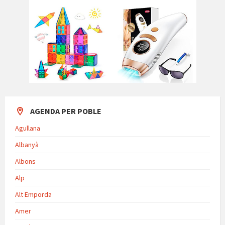
AGENDA PER POBLE
Agullana
Albanyà
Albons
Alp
Alt Emporda
Amer