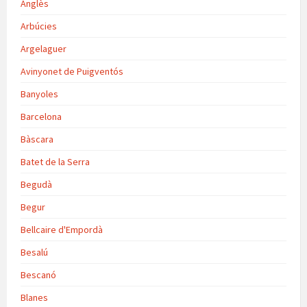
Anglès
Arbúcies
Argelaguer
Avinyonet de Puigventós
Banyoles
Barcelona
Bàscara
Batet de la Serra
Begudà
Begur
Bellcaire d'Empordà
Besalú
Bescanó
Blanes