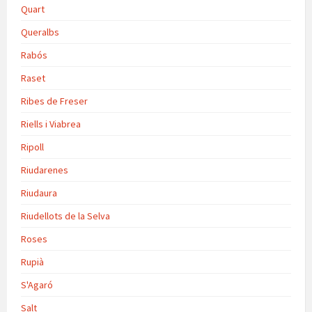
Quart
Queralbs
Rabós
Raset
Ribes de Freser
Riells i Viabrea
Ripoll
Riudarenes
Riudaura
Riudellots de la Selva
Roses
Rupià
S'Agaró
Salt