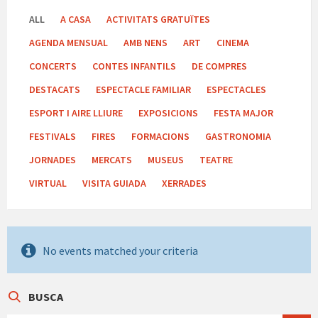
ALL
A CASA
ACTIVITATS GRATUÏTES
AGENDA MENSUAL
AMB NENS
ART
CINEMA
CONCERTS
CONTES INFANTILS
DE COMPRES
DESTACATS
ESPECTACLE FAMILIAR
ESPECTACLES
ESPORT I AIRE LLIURE
EXPOSICIONS
FESTA MAJOR
FESTIVALS
FIRES
FORMACIONS
GASTRONOMIA
JORNADES
MERCATS
MUSEUS
TEATRE
VIRTUAL
VISITA GUIADA
XERRADES
No events matched your criteria
BUSCA