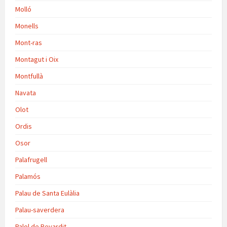
Molló
Monells
Mont-ras
Montagut i Oix
Montfullà
Navata
Olot
Ordis
Osor
Palafrugell
Palamós
Palau de Santa Eulàlia
Palau-saverdera
Palol de Revardit