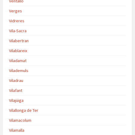
Ventalló
Verges
Vidreres
Vila-Sacra
Vilabertran
Vilablareix
Viladamat
Vilademuls
Viladrau
Vilafant
Vilajüiga
Vilallonga de Ter
Vilamacolum
Vilamalla