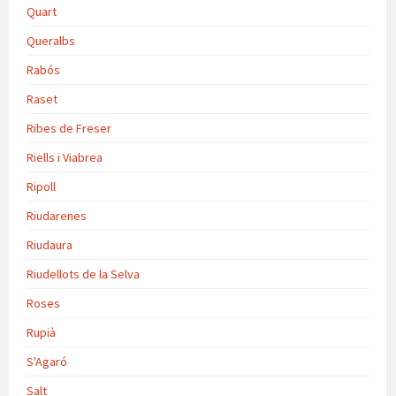
Quart
Queralbs
Rabós
Raset
Ribes de Freser
Riells i Viabrea
Ripoll
Riudarenes
Riudaura
Riudellots de la Selva
Roses
Rupià
S'Agaró
Salt