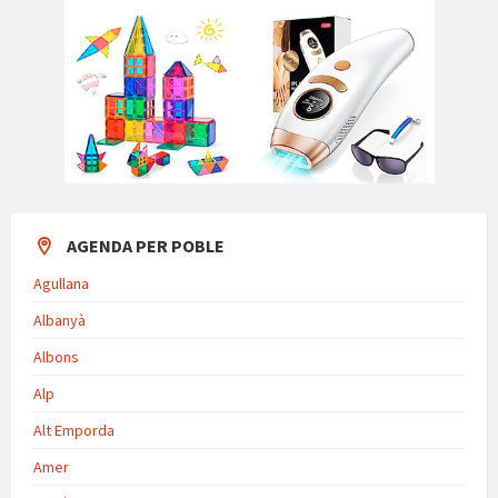
AGENDA PER POBLE
Agullana
Albanyà
Albons
Alp
Alt Emporda
Amer