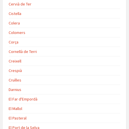
Cervià de Ter
Cistella
Colera
Colomers
Corça
Cornellà de Terri
Creixell
Crespià
Cruïlles
Darnius
El Far d'Empordà
El Mallol
El Pasteral
El Port de la Selva