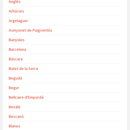
Anglès
Arbúcies
Argelaguer
Avinyonet de Puigventós
Banyoles
Barcelona
Bàscara
Batet de la Serra
Begudà
Begur
Bellcaire d'Empordà
Besalú
Bescanó
Blanes