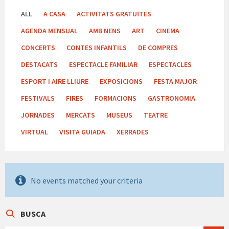
ALL
A CASA
ACTIVITATS GRATUÏTES
AGENDA MENSUAL
AMB NENS
ART
CINEMA
CONCERTS
CONTES INFANTILS
DE COMPRES
DESTACATS
ESPECTACLE FAMILIAR
ESPECTACLES
ESPORT I AIRE LLIURE
EXPOSICIONS
FESTA MAJOR
FESTIVALS
FIRES
FORMACIONS
GASTRONOMIA
JORNADES
MERCATS
MUSEUS
TEATRE
VIRTUAL
VISITA GUIADA
XERRADES
No events matched your criteria
BUSCA