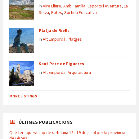
in
Aire Lliure
,
Amb Família
,
Esports i Aventura
,
La
Selva
,
Rutes
,
Sortida Educativa
Platja de Riells
in
Alt Empordà
,
Platges
Sant Pere de Figueres
in
Alt Empordà
,
Arquitectura
MORE LISTINGS
ÚLTIMES PUBLICACIONS
Què fer aquest cap de setmana 18 i 19 de juliol per la província
de Girona