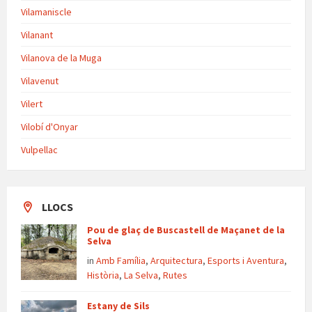
Vilamaniscle
Vilanant
Vilanova de la Muga
Vilavenut
Vilert
Vilobí d'Onyar
Vulpellac
LLOCS
Pou de glaç de Buscastell de Maçanet de la
Selva
in
Amb Família
,
Arquitectura
,
Esports i Aventura
,
Història
,
La Selva
,
Rutes
Estany de Sils