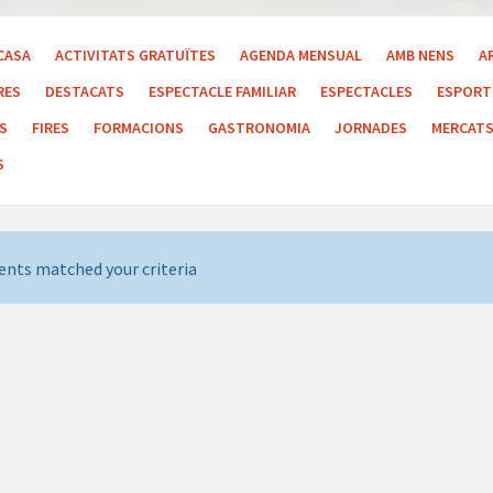
CASA
ACTIVITATS GRATUÏTES
AGENDA MENSUAL
AMB NENS
A
RES
DESTACATS
ESPECTACLE FAMILIAR
ESPECTACLES
ESPORT 
LS
FIRES
FORMACIONS
GASTRONOMIA
JORNADES
MERCAT
S
ents matched your criteria