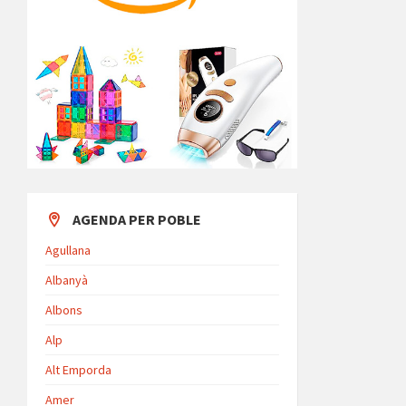
AGENDA PER POBLE
Agullana
Albanyà
Albons
Alp
Alt Emporda
Amer