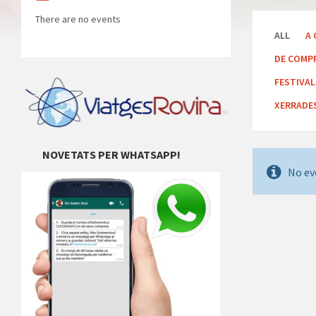
There are no events
ALL
A 
DE COMP
FESTIVA
XERRADE
NOVETATS PER WHATSAPP!
No ev