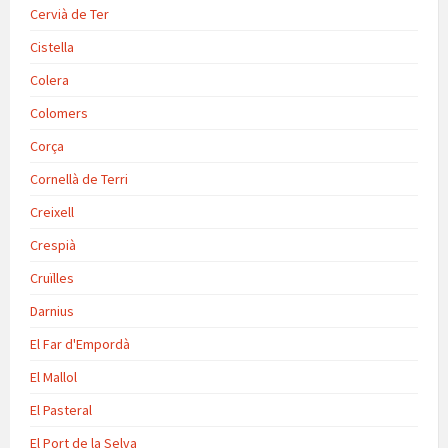
Cervià de Ter
Cistella
Colera
Colomers
Corça
Cornellà de Terri
Creixell
Crespià
Cruïlles
Darnius
El Far d'Empordà
El Mallol
El Pasteral
El Port de la Selva