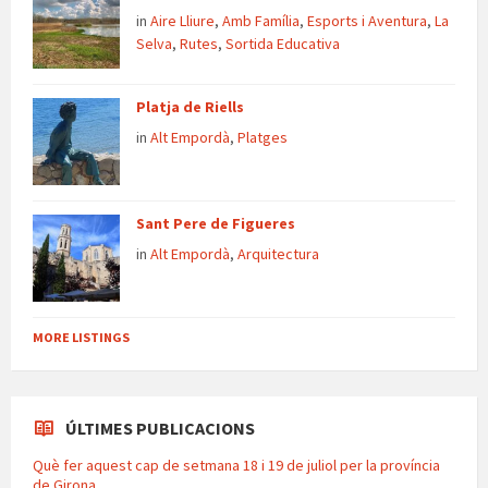
in
Aire Lliure
,
Amb Família
,
Esports i Aventura
,
La
Selva
,
Rutes
,
Sortida Educativa
Platja de Riells
in
Alt Empordà
,
Platges
Sant Pere de Figueres
in
Alt Empordà
,
Arquitectura
MORE LISTINGS
ÚLTIMES PUBLICACIONS
Què fer aquest cap de setmana 18 i 19 de juliol per la província
de Girona