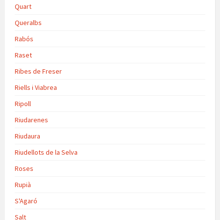
Quart
Queralbs
Rabós
Raset
Ribes de Freser
Riells i Viabrea
Ripoll
Riudarenes
Riudaura
Riudellots de la Selva
Roses
Rupià
S'Agaró
Salt