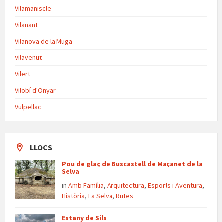
Vilamaniscle
Vilanant
Vilanova de la Muga
Vilavenut
Vilert
Vilobí d'Onyar
Vulpellac
LLOCS
Pou de glaç de Buscastell de Maçanet de la
Selva
in
Amb Família
,
Arquitectura
,
Esports i Aventura
,
Història
,
La Selva
,
Rutes
Estany de Sils