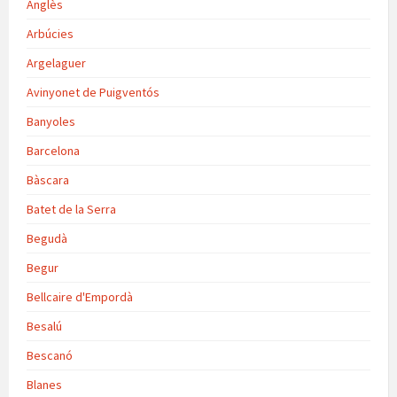
Anglès
Arbúcies
Argelaguer
Avinyonet de Puigventós
Banyoles
Barcelona
Bàscara
Batet de la Serra
Begudà
Begur
Bellcaire d'Empordà
Besalú
Bescanó
Blanes