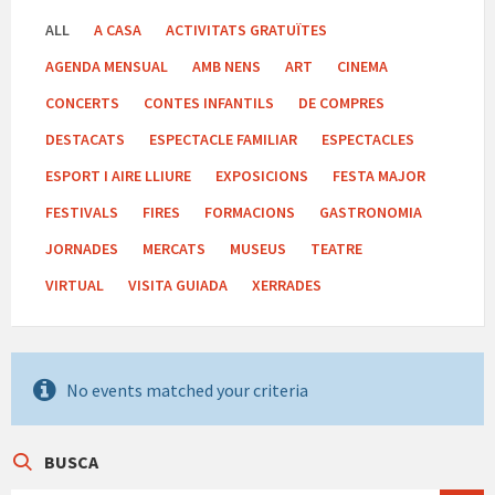
ALL
A CASA
ACTIVITATS GRATUÏTES
AGENDA MENSUAL
AMB NENS
ART
CINEMA
CONCERTS
CONTES INFANTILS
DE COMPRES
DESTACATS
ESPECTACLE FAMILIAR
ESPECTACLES
ESPORT I AIRE LLIURE
EXPOSICIONS
FESTA MAJOR
FESTIVALS
FIRES
FORMACIONS
GASTRONOMIA
JORNADES
MERCATS
MUSEUS
TEATRE
VIRTUAL
VISITA GUIADA
XERRADES
No events matched your criteria
BUSCA