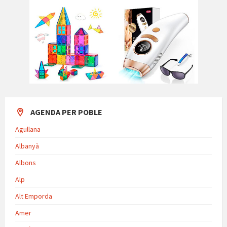
AGENDA PER POBLE
Agullana
Albanyà
Albons
Alp
Alt Emporda
Amer