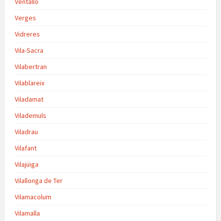
Ventalló
Verges
Vidreres
Vila-Sacra
Vilabertran
Vilablareix
Viladamat
Vilademuls
Viladrau
Vilafant
Vilajüiga
Vilallonga de Ter
Vilamacolum
Vilamalla