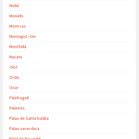
Molló
Monells
Mont-ras
Montagut i Oix
Montfullà
Navata
Olot
Ordis
Osor
Palafrugell
Palamós
Palau de Santa Eulàlia
Palau-saverdera
Palol de Revardit