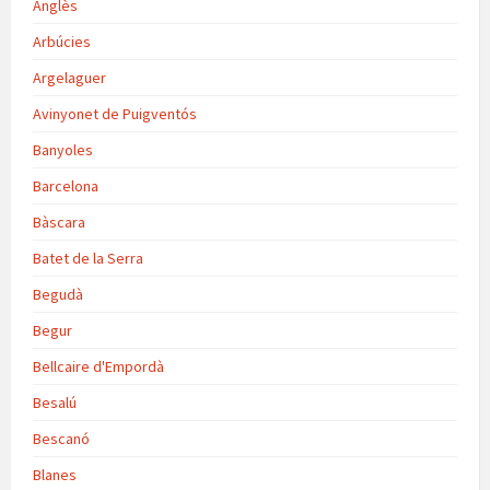
Anglès
Arbúcies
Argelaguer
Avinyonet de Puigventós
Banyoles
Barcelona
Bàscara
Batet de la Serra
Begudà
Begur
Bellcaire d'Empordà
Besalú
Bescanó
Blanes