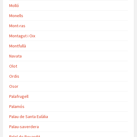
Molló
Monells
Mont-ras
Montagut i Oix
Montfullà
Navata
Olot
Ordis
Osor
Palafrugell
Palamós
Palau de Santa Eulàlia
Palau-saverdera
Palol de Revardit