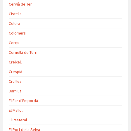
Cervià de Ter
Cistella
Colera
Colomers
Corça
Cornellà de Terri
Creixell
Crespià
Cruïlles
Darnius
El Far d'Empordà
El Mallol
El Pasteral
El Port de la Selva