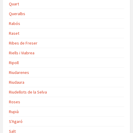
Quart
Queralbs
Rabós
Raset
Ribes de Freser
Riells i Viabrea
Ripoll
Riudarenes
Riudaura
Riudellots de la Selva
Roses
Rupià
S'Agaró
Salt