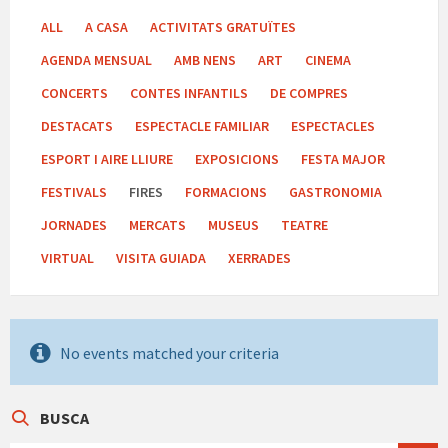
ALL
A CASA
ACTIVITATS GRATUÏTES
AGENDA MENSUAL
AMB NENS
ART
CINEMA
CONCERTS
CONTES INFANTILS
DE COMPRES
DESTACATS
ESPECTACLE FAMILIAR
ESPECTACLES
ESPORT I AIRE LLIURE
EXPOSICIONS
FESTA MAJOR
FESTIVALS
FIRES
FORMACIONS
GASTRONOMIA
JORNADES
MERCATS
MUSEUS
TEATRE
VIRTUAL
VISITA GUIADA
XERRADES
No events matched your criteria
BUSCA