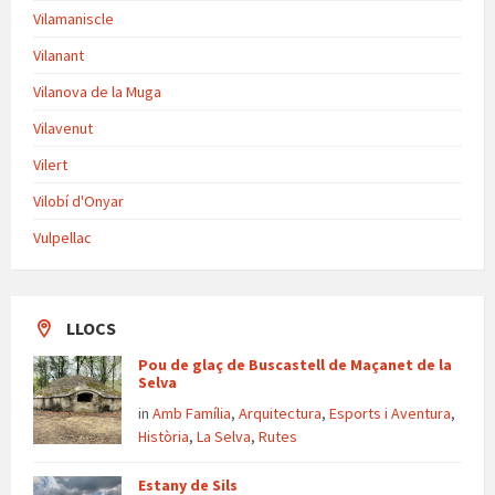
Vilamaniscle
Vilanant
Vilanova de la Muga
Vilavenut
Vilert
Vilobí d'Onyar
Vulpellac
LLOCS
Pou de glaç de Buscastell de Maçanet de la
Selva
in
Amb Família
,
Arquitectura
,
Esports i Aventura
,
Història
,
La Selva
,
Rutes
Estany de Sils