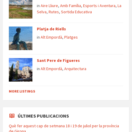
in
Aire Lliure
,
Amb Família
,
Esports i Aventura
,
La
Selva
,
Rutes
,
Sortida Educativa
Platja de Riells
in
Alt Empordà
,
Platges
Sant Pere de Figueres
in
Alt Empordà
,
Arquitectura
MORE LISTINGS
ÚLTIMES PUBLICACIONS
Què fer aquest cap de setmana 18 i 19 de juliol per la província
de Girona