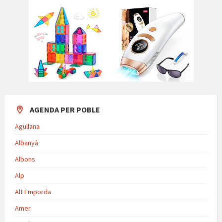
AGENDA PER POBLE
Agullana
Albanyà
Albons
Alp
Alt Emporda
Amer