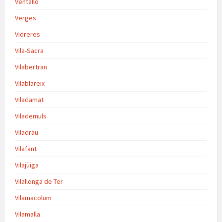
Ventalló
Verges
Vidreres
Vila-Sacra
Vilabertran
Vilablareix
Viladamat
Vilademuls
Viladrau
Vilafant
Vilajüiga
Vilallonga de Ter
Vilamacolum
Vilamalla