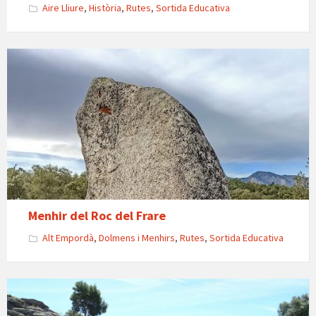
Aire Lliure
,
Història
,
Rutes
,
Sortida Educativa
Menhir
del
Roc
del
Frare:
La
Pedra
Dreta
de
Can
Menhir del Roc del Frare
Geli
Alt Empordà
,
Dolmens i Menhirs
,
Rutes
,
Sortida Educativa
del
Bosc
Dolmen
del