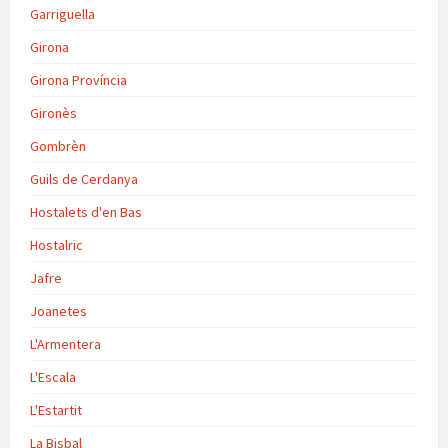
Garriguella
Girona
Girona Província
Gironès
Gombrèn
Guils de Cerdanya
Hostalets d'en Bas
Hostalric
Jafre
Joanetes
L'Armentera
L'Escala
L'Estartit
La Bisbal