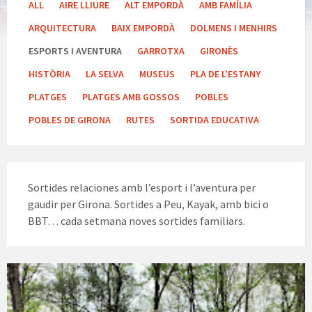
ALL
AIRE LLIURE
ALT EMPORDÀ
AMB FAMÍLIA
ARQUITECTURA
BAIX EMPORDÀ
DOLMENS I MENHIRS
ESPORTS I AVENTURA
GARROTXA
GIRONÈS
HISTÒRIA
LA SELVA
MUSEUS
PLA DE L'ESTANY
PLATGES
PLATGES AMB GOSSOS
POBLES
POBLES DE GIRONA
RUTES
SORTIDA EDUCATIVA
Sortides relaciones amb l’esport i l’aventura per
gaudir per Girona. Sortides a Peu, Kayak, amb bici o
BBT… cada setmana noves sortides familiars.
Pou
de
glaç