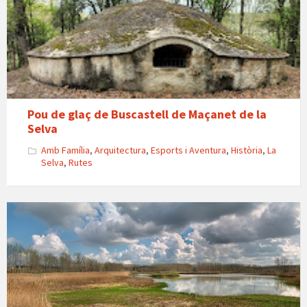
de
Buscastell
Maçanet
Pou de glaç de Buscastell de Maçanet de la
Selva
Amb Família
,
Arquitectura
,
Esports i Aventura
,
Història
,
La
Selva
,
Rutes