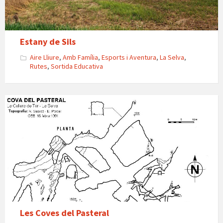
Estany de Sils
Aire Lliure
,
Amb Família
,
Esports i Aventura
,
La Selva
,
Rutes
,
Sortida Educativa
coves
pasteral
la
cellera
Les Coves del Pasteral