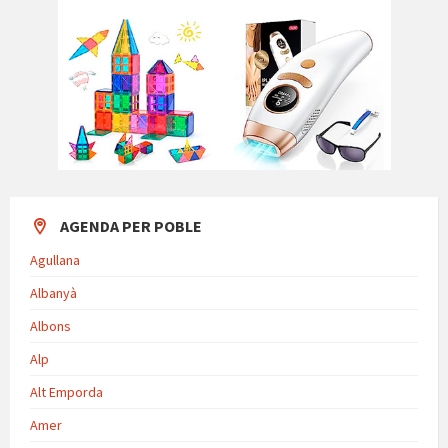
AGENDA PER POBLE
Agullana
Albanyà
Albons
Alp
Alt Emporda
Amer