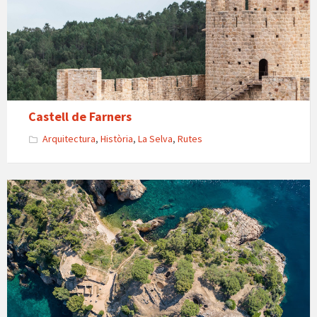
Castell de Farners
Arquitectura
,
Història
,
La Selva
,
Rutes
Poblat
Ibèric
de
Castell
aeria