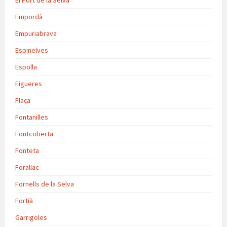
El Port de la Selva
Empordà
Empuriabrava
Espinelves
Espolla
Figueres
Flaça
Fontanilles
Fontcoberta
Fonteta
Forallac
Fornells de la Selva
Fortià
Garrigoles