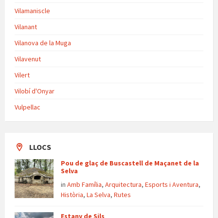
Vilamaniscle
Vilanant
Vilanova de la Muga
Vilavenut
Vilert
Vilobí d'Onyar
Vulpellac
LLOCS
Pou de glaç de Buscastell de Maçanet de la
Selva
in
Amb Família
,
Arquitectura
,
Esports i Aventura
,
Història
,
La Selva
,
Rutes
Estany de Sils