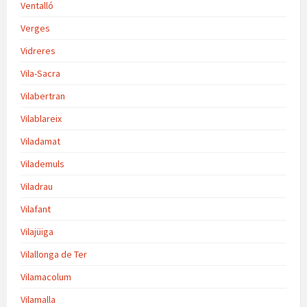
Ventalló
Verges
Vidreres
Vila-Sacra
Vilabertran
Vilablareix
Viladamat
Vilademuls
Viladrau
Vilafant
Vilajüiga
Vilallonga de Ter
Vilamacolum
Vilamalla