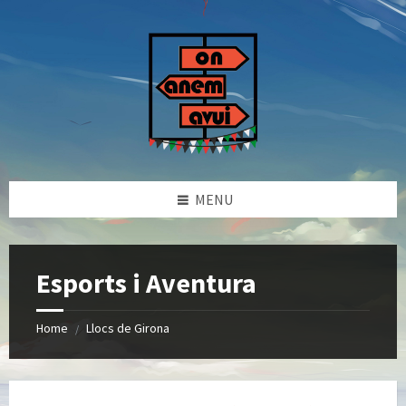
Skip
Skip
Skip
to
to
to
content
left
footer
sidebar
MENU
Esports i Aventura
Home
Llocs de Girona
/