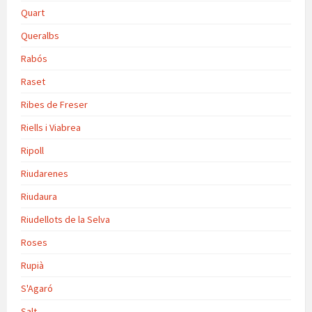
Quart
Queralbs
Rabós
Raset
Ribes de Freser
Riells i Viabrea
Ripoll
Riudarenes
Riudaura
Riudellots de la Selva
Roses
Rupià
S'Agaró
Salt