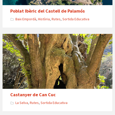
Poblat Ibèric del Castell de Palamós
Baix Empordà
,
Història
,
Rutes
,
Sortida Educativa
Castanyer de Can Cuc
La Selva
,
Rutes
,
Sortida Educativa