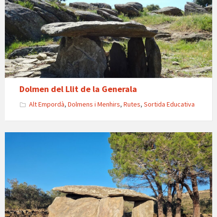
Llit
de
la
Generala
Dolmen del Llit de la Generala
Alt Empordà
,
Dolmens i Menhirs
,
Rutes
,
Sortida Educativa
Dolmen
de
la
Creu
d'en
Cobertella