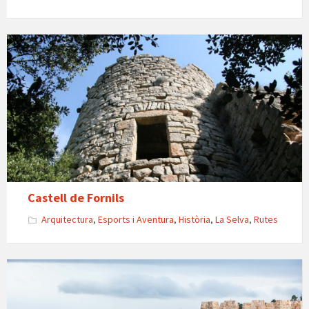
Castell
de
Fornils
Castell de Fornils
Arquitectura
,
Esports i Aventura
,
Història
,
La Selva
,
Rutes
Castell
de
Farners