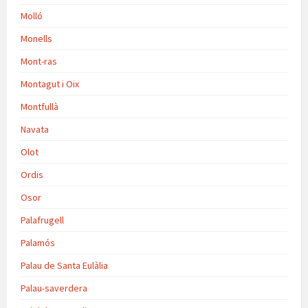
Molló
Monells
Mont-ras
Montagut i Oix
Montfullà
Navata
Olot
Ordis
Osor
Palafrugell
Palamós
Palau de Santa Eulàlia
Palau-saverdera