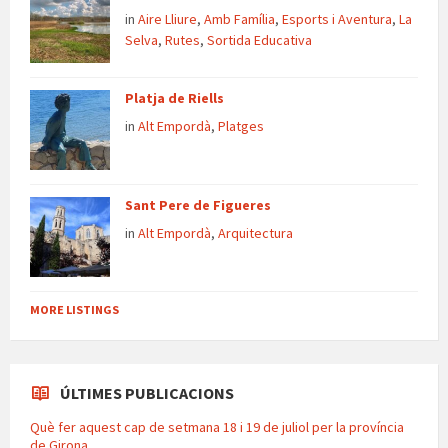
in
Aire Lliure
,
Amb Família
,
Esports i Aventura
,
La
Selva
,
Rutes
,
Sortida Educativa
Platja de Riells
in
Alt Empordà
,
Platges
Sant Pere de Figueres
in
Alt Empordà
,
Arquitectura
MORE LISTINGS
ÚLTIMES PUBLICACIONS
Què fer aquest cap de setmana 18 i 19 de juliol per la província
de Girona