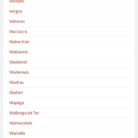
Ventalló
Verges
Vidreres
Vila-Sacra
Vilabertran
Vilablareix
Viladamat
Vilademuls
Viladrau
Vilafant
Vilajüiga
Vilallonga de Ter
Vilamacolum
Vilamalla