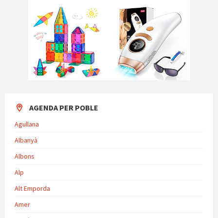
AGENDA PER POBLE
Agullana
Albanyà
Albons
Alp
Alt Emporda
Amer