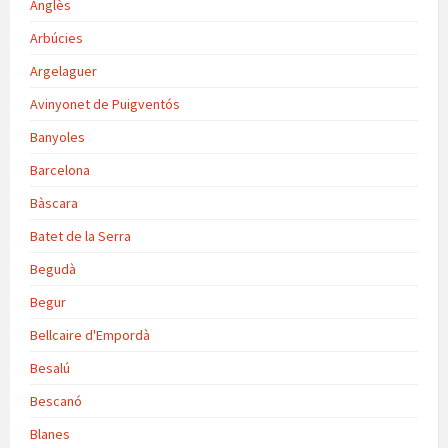
Anglès
Arbúcies
Argelaguer
Avinyonet de Puigventós
Banyoles
Barcelona
Bàscara
Batet de la Serra
Begudà
Begur
Bellcaire d'Empordà
Besalú
Bescanó
Blanes