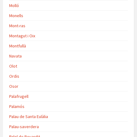
Molló
Monells
Mont-ras
Montagut i Oix
Montfullà
Navata
Olot
Ordis
Osor
Palafrugell
Palamós
Palau de Santa Eulàlia
Palau-saverdera
Palol de Revardit