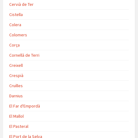
Cervià de Ter
Cistella
Colera
Colomers
Corça
Cornellà de Terri
Creixell
Crespià
Cruïlles
Darnius
El Far d'Empordà
El Mallol
El Pasteral
El Port de la Selva