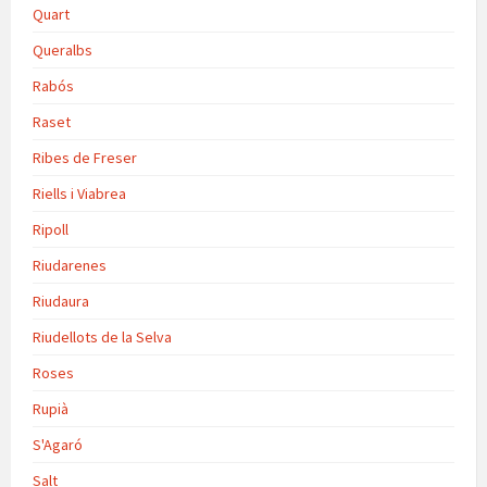
Quart
Queralbs
Rabós
Raset
Ribes de Freser
Riells i Viabrea
Ripoll
Riudarenes
Riudaura
Riudellots de la Selva
Roses
Rupià
S'Agaró
Salt