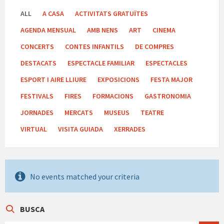
ALL
A CASA
ACTIVITATS GRATUÏTES
AGENDA MENSUAL
AMB NENS
ART
CINEMA
CONCERTS
CONTES INFANTILS
DE COMPRES
DESTACATS
ESPECTACLE FAMILIAR
ESPECTACLES
ESPORT I AIRE LLIURE
EXPOSICIONS
FESTA MAJOR
FESTIVALS
FIRES
FORMACIONS
GASTRONOMIA
JORNADES
MERCATS
MUSEUS
TEATRE
VIRTUAL
VISITA GUIADA
XERRADES
No events matched your criteria
BUSCA