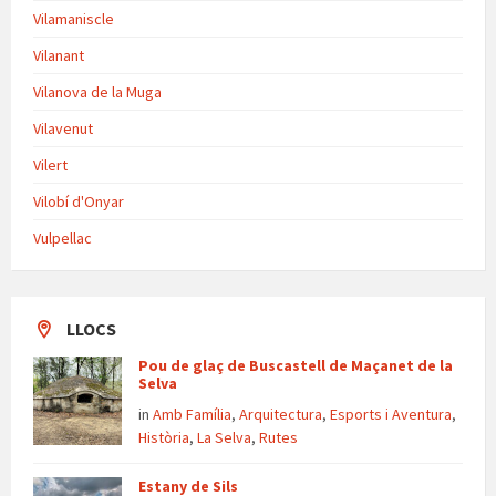
Vilamaniscle
Vilanant
Vilanova de la Muga
Vilavenut
Vilert
Vilobí d'Onyar
Vulpellac
LLOCS
Pou de glaç de Buscastell de Maçanet de la
Selva
in
Amb Família
,
Arquitectura
,
Esports i Aventura
,
Història
,
La Selva
,
Rutes
Estany de Sils