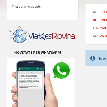
There are no events
ALL
A 
DE COMP
FESTIVA
XERRADE
NOVETATS PER WHATSAPP!
No ev