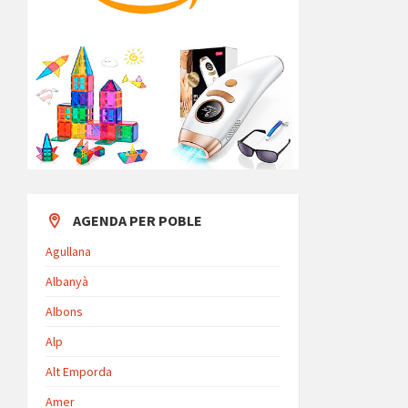
AGENDA PER POBLE
Agullana
Albanyà
Albons
Alp
Alt Emporda
Amer