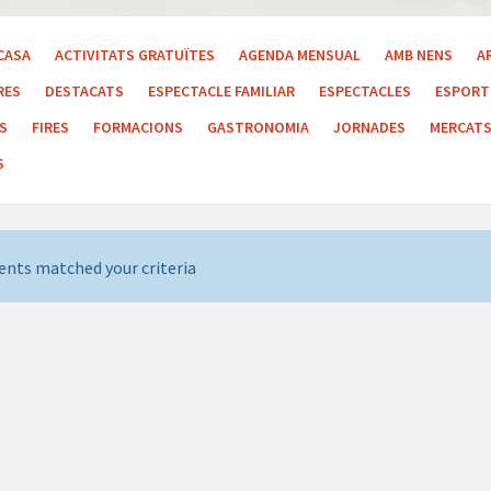
CASA
ACTIVITATS GRATUÏTES
AGENDA MENSUAL
AMB NENS
A
RES
DESTACATS
ESPECTACLE FAMILIAR
ESPECTACLES
ESPORT 
LS
FIRES
FORMACIONS
GASTRONOMIA
JORNADES
MERCAT
S
ents matched your criteria