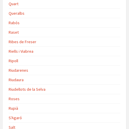
Quart
Queralbs
Rabós
Raset
Ribes de Freser
Riells i Viabrea
Ripoll
Riudarenes
Riudaura
Riudellots de la Selva
Roses
Rupià
S'Agaró
Salt