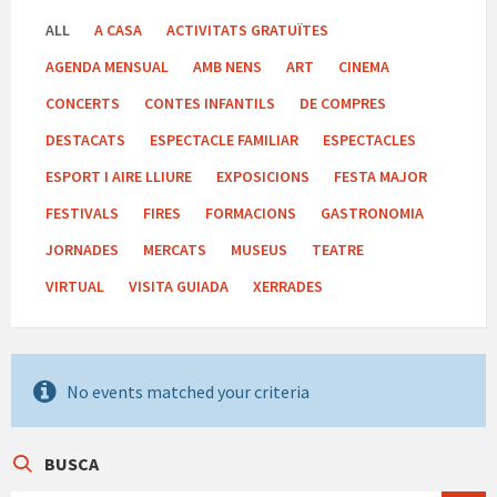
ALL
A CASA
ACTIVITATS GRATUÏTES
AGENDA MENSUAL
AMB NENS
ART
CINEMA
CONCERTS
CONTES INFANTILS
DE COMPRES
DESTACATS
ESPECTACLE FAMILIAR
ESPECTACLES
ESPORT I AIRE LLIURE
EXPOSICIONS
FESTA MAJOR
FESTIVALS
FIRES
FORMACIONS
GASTRONOMIA
JORNADES
MERCATS
MUSEUS
TEATRE
VIRTUAL
VISITA GUIADA
XERRADES
No events matched your criteria
BUSCA