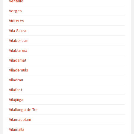
Ventalló
Verges
Vidreres
Vila-Sacra
Vilabertran
Vilablareix
Viladamat
Vilademuls
Viladrau
Vilafant
Vilajüiga
Vilallonga de Ter
Vilamacolum
Vilamalla