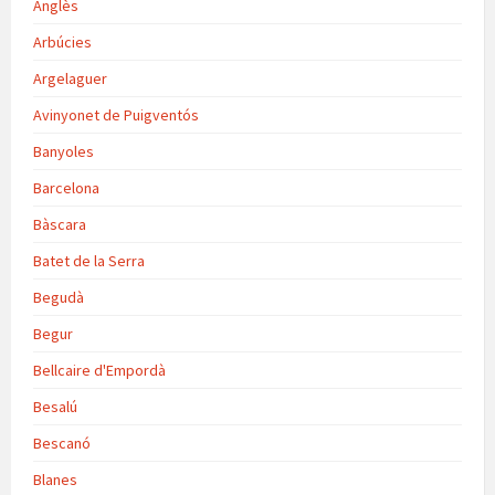
Anglès
Arbúcies
Argelaguer
Avinyonet de Puigventós
Banyoles
Barcelona
Bàscara
Batet de la Serra
Begudà
Begur
Bellcaire d'Empordà
Besalú
Bescanó
Blanes