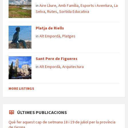
in
Aire Lliure
,
Amb Família
,
Esports i Aventura
,
La
Selva
,
Rutes
,
Sortida Educativa
Platja de Riells
in
Alt Empordà
,
Platges
Sant Pere de Figueres
in
Alt Empordà
,
Arquitectura
MORE LISTINGS
ÚLTIMES PUBLICACIONS
Què fer aquest cap de setmana 18 i 19 de juliol per la província
de Girona