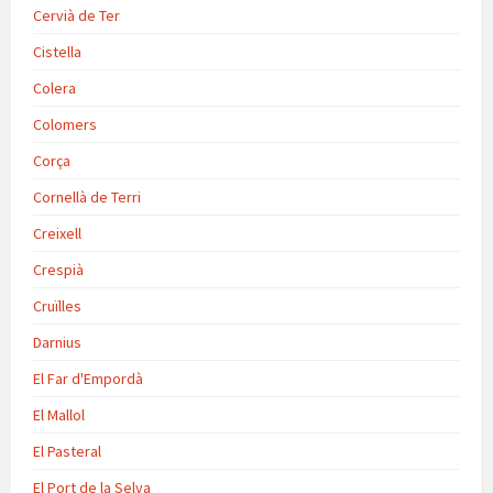
Cervià de Ter
Cistella
Colera
Colomers
Corça
Cornellà de Terri
Creixell
Crespià
Cruïlles
Darnius
El Far d'Empordà
El Mallol
El Pasteral
El Port de la Selva