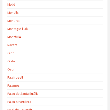
Molló
Monells
Mont-ras
Montagut i Oix
Montfullà
Navata
Olot
Ordis
Osor
Palafrugell
Palamós
Palau de Santa Eulàlia
Palau-saverdera
Palol de Revardit