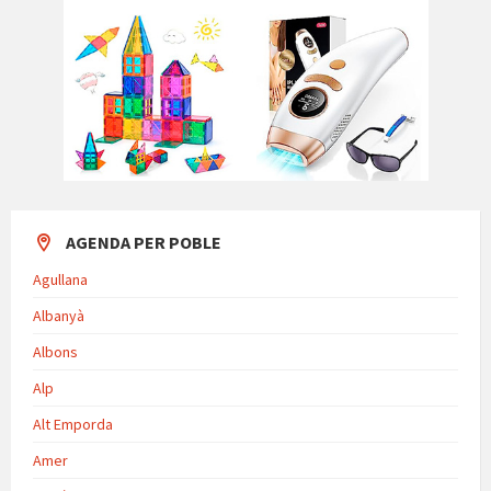
AGENDA PER POBLE
Agullana
Albanyà
Albons
Alp
Alt Emporda
Amer