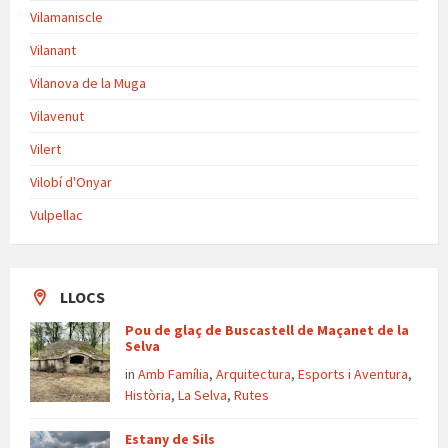
Vilamaniscle
Vilanant
Vilanova de la Muga
Vilavenut
Vilert
Vilobí d'Onyar
Vulpellac
LLOCS
Pou de glaç de Buscastell de Maçanet de la
Selva
in
Amb Família
,
Arquitectura
,
Esports i Aventura
,
Història
,
La Selva
,
Rutes
Estany de Sils