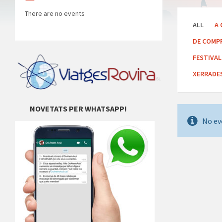
There are no events
ALL
A 
DE COMP
FESTIVA
XERRADE
NOVETATS PER WHATSAPP!
No ev