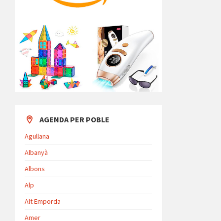
AGENDA PER POBLE
Agullana
Albanyà
Albons
Alp
Alt Emporda
Amer