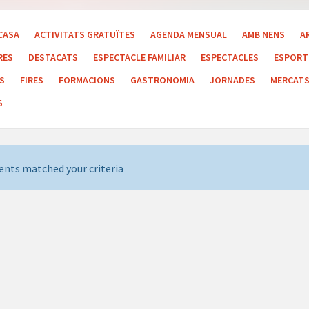
CASA
ACTIVITATS GRATUÏTES
AGENDA MENSUAL
AMB NENS
A
RES
DESTACATS
ESPECTACLE FAMILIAR
ESPECTACLES
ESPORT 
LS
FIRES
FORMACIONS
GASTRONOMIA
JORNADES
MERCAT
S
ents matched your criteria