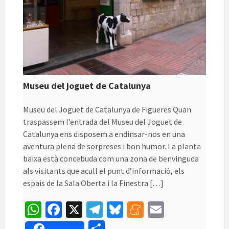
Museu del joguet de Catalunya
Museu del Joguet de Catalunya de Figueres Quan
traspassem l’entrada del Museu del Joguet de
Catalunya ens disposem a endinsar-nos en una
aventura plena de sorpreses i bon humor. La planta
baixa està concebuda com una zona de benvinguda
als visitants que acull el punt d’informació, els
espais de la Sala Oberta i la Finestra […]
W
Fa
X
Te
Bl
M
E
h
ce
le
u
e
m
C