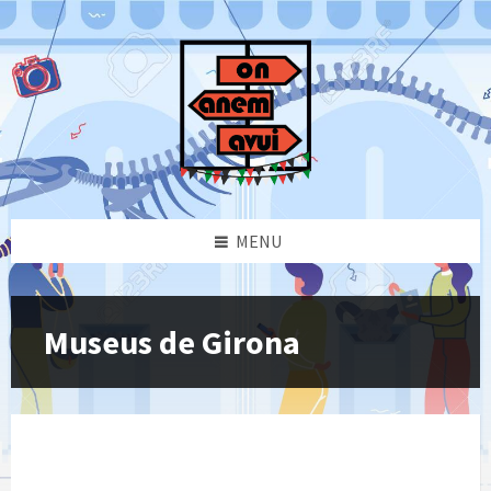
Skip
Skip
Skip
to
to
to
content
left
footer
sidebar
MENU
Museus de Girona