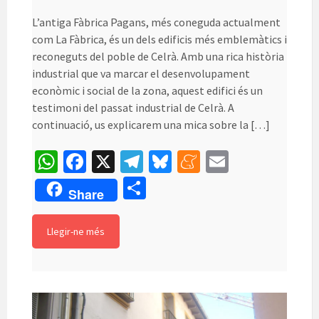
L’antiga Fàbrica Pagans, més coneguda actualment
com La Fàbrica, és un dels edificis més emblemàtics i
reconeguts del poble de Celrà. Amb una rica història
industrial que va marcar el desenvolupament
econòmic i social de la zona, aquest edifici és un
testimoni del passat industrial de Celrà. A
continuació, us explicarem una mica sobre la […]
W
Fa
X
Te
Bl
M
E
h
ce
le
u
e
m
C
Share
at
b
gr
es
n
ai
o
sA
o
a
ky
ea
l
m
Llegir-ne més
p
o
m
m
p
p
k
e
ar
te