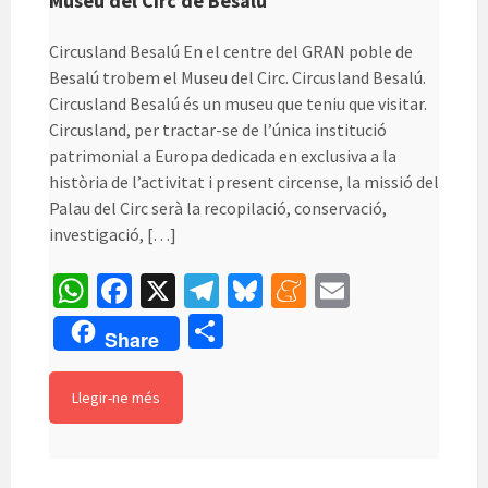
Museu del Circ de Besalú
Circusland Besalú En el centre del GRAN poble de
Besalú trobem el Museu del Circ. Circusland Besalú.
Circusland Besalú és un museu que teniu que visitar.
Circusland, per tractar-se de l’única institució
patrimonial a Europa dedicada en exclusiva a la
història de l’activitat i present circense, la missió del
Palau del Circ serà la recopilació, conservació,
investigació, […]
W
Fa
X
Te
Bl
M
E
h
ce
le
u
e
m
C
Share
at
b
gr
es
n
ai
o
sA
o
a
ky
ea
l
m
Llegir-ne més
p
o
m
m
p
p
k
e
ar