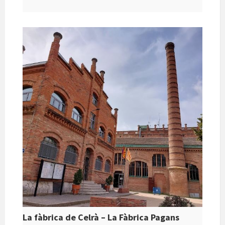
p
p
k
e
ar
te
ix
La fàbrica de Celrà – La Fàbrica Pagans