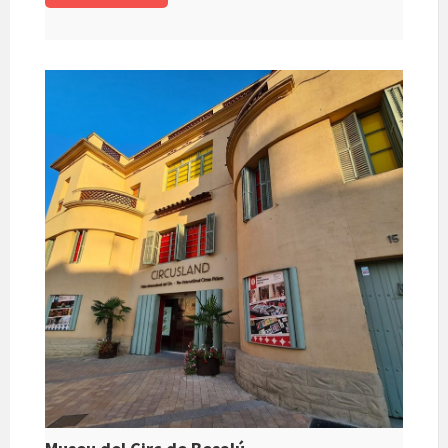
p
o
m
m
p
p
k
e
ar
te
ix