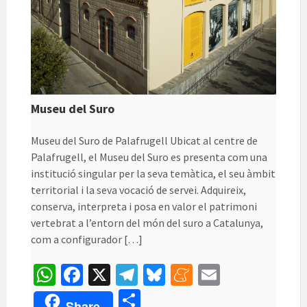
Museu del Suro
Museu del Suro de Palafrugell Ubicat al centre de
Palafrugell, el Museu del Suro es presenta com una
institució singular per la seva temàtica, el seu àmbit
territorial i la seva vocació de servei. Adquireix,
conserva, interpreta i posa en valor el patrimoni
vertebrat a l’entorn del món del suro a Catalunya,
com a configurador […]
W
Fa
X
Te
Bl
M
E
h
ce
le
u
e
m
C
Share