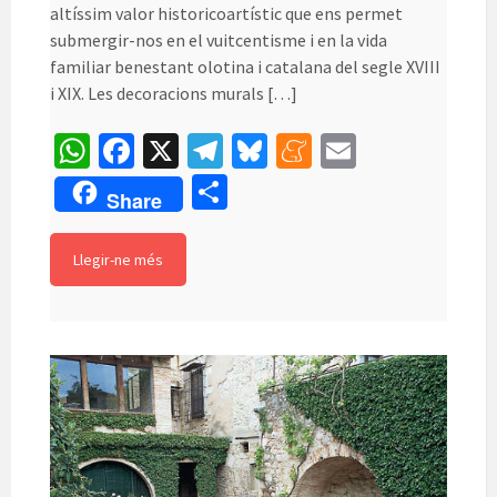
altíssim valor historicoartístic que ens permet
submergir-nos en el vuitcentisme i en la vida
familiar benestant olotina i catalana del segle XVIII
i XIX. Les decoracions murals […]
W
Fa
X
Te
Bl
M
E
h
ce
le
u
e
m
C
Share
at
b
gr
es
n
ai
o
sA
o
a
ky
ea
l
m
Llegir-ne més
p
o
m
m
p
p
k
e
ar
te
ix