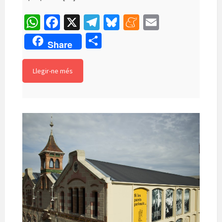
W
Fa
X
Te
Bl
M
E
h
ce
le
u
e
m
C
Share
at
b
gr
es
n
ai
o
sA
o
a
ky
ea
l
m
Llegir-ne més
p
o
m
m
p
p
k
e
ar
te
ix