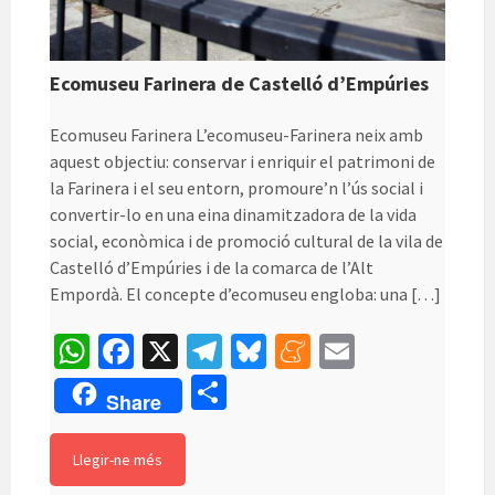
Ecomuseu Farinera de Castelló d’Empúries
Ecomuseu Farinera L’ecomuseu-Farinera neix amb
aquest objectiu: conservar i enriquir el patrimoni de
la Farinera i el seu entorn, promoure’n l’ús social i
convertir-lo en una eina dinamitzadora de la vida
social, econòmica i de promoció cultural de la vila de
Castelló d’Empúries i de la comarca de l’Alt
Empordà. El concepte d’ecomuseu engloba: una […]
W
Fa
X
Te
Bl
M
E
h
ce
le
u
e
m
C
Share
at
b
gr
es
n
ai
o
sA
o
a
ky
ea
l
m
Llegir-ne més
p
o
m
m