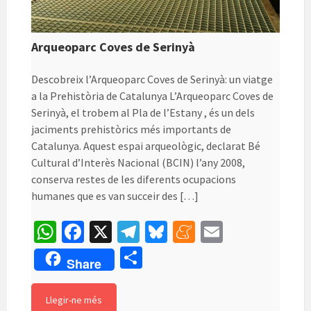
Arqueoparc Coves de Serinyà
Descobreix l’Arqueoparc Coves de Serinyà: un viatge
a la Prehistòria de Catalunya L’Arqueoparc Coves de
Serinyà, el trobem al Pla de l’Estany , és un dels
jaciments prehistòrics més importants de
Catalunya. Aquest espai arqueològic, declarat Bé
Cultural d’Interès Nacional (BCIN) l’any 2008,
conserva restes de les diferents ocupacions
humanes que es van succeir des […]
W
Fa
X
Te
Bl
M
E
h
ce
le
u
e
m
C
Share
at
b
gr
es
n
ai
o
sA
o
a
ky
ea
l
m
Llegir-ne més