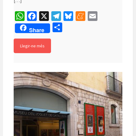
[…]
W
Fa
X
Te
Bl
M
E
h
ce
le
u
e
m
C
Share
at
b
gr
es
n
ai
o
sA
o
a
ky
ea
l
m
Llegir-ne més
p
o
m
m
p
p
k
e
ar
te
ix