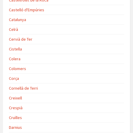
Castellfollit de la Roca
Castelló d'Empúries
Catalunya
Celrà
Cervià de Ter
Cistella
Colera
Colomers
Corça
Cornellà de Terri
Creixell
Crespià
Cruïlles
Darnius