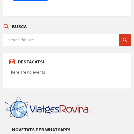
at
b
gr
es
n
ai
o
sA
o
a
ky
ea
l
m
p
o
m
m
p
BUSCA
p
k
e
ar
SEARCH:
te
ix
DESTACATS!
There are no events
NOVETATS PER WHATSAPP!