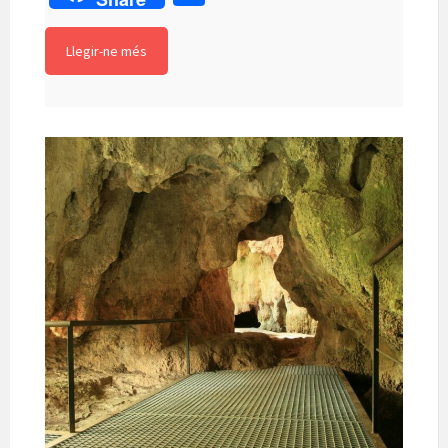
at
b
gr
es
n
ai
o
sA
o
a
ky
ea
l
m
Llegir-ne més
p
o
m
m
p
p
k
e
ar
te
ix