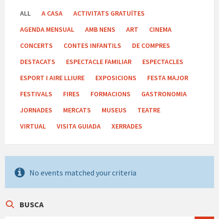
ALL
A CASA
ACTIVITATS GRATUÏTES
AGENDA MENSUAL
AMB NENS
ART
CINEMA
CONCERTS
CONTES INFANTILS
DE COMPRES
DESTACATS
ESPECTACLE FAMILIAR
ESPECTACLES
ESPORT I AIRE LLIURE
EXPOSICIONS
FESTA MAJOR
FESTIVALS
FIRES
FORMACIONS
GASTRONOMIA
JORNADES
MERCATS
MUSEUS
TEATRE
VIRTUAL
VISITA GUIADA
XERRADES
No events matched your criteria
BUSCA