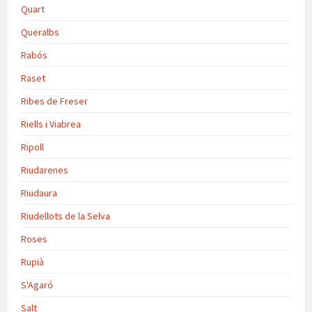
Quart
Queralbs
Rabós
Raset
Ribes de Freser
Riells i Viabrea
Ripoll
Riudarenes
Riudaura
Riudellots de la Selva
Roses
Rupià
S'Agaró
Salt