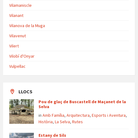
Vilamaniscle
Vilanant
Vilanova de la Muga
Vilavenut
Vilert
Vilobí d'Onyar
Vulpellac
LLOCS
Pou de glaç de Buscastell de Maçanet de la
Selva
in
Amb Família
,
Arquitectura
,
Esports i Aventura
,
Història
,
La Selva
,
Rutes
Estany de Sils