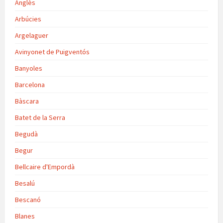
Anglès
Arbúcies
Argelaguer
Avinyonet de Puigventós
Banyoles
Barcelona
Bàscara
Batet de la Serra
Begudà
Begur
Bellcaire d'Empordà
Besalú
Bescanó
Blanes