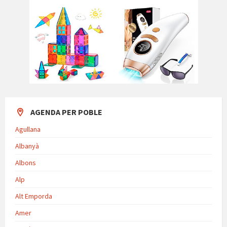
AGENDA PER POBLE
Agullana
Albanyà
Albons
Alp
Alt Emporda
Amer