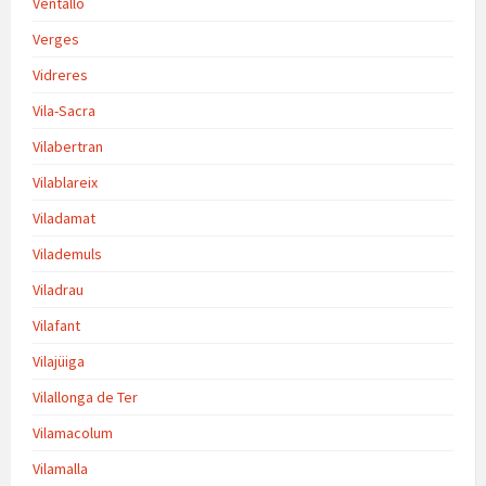
Ventalló
Verges
Vidreres
Vila-Sacra
Vilabertran
Vilablareix
Viladamat
Vilademuls
Viladrau
Vilafant
Vilajüiga
Vilallonga de Ter
Vilamacolum
Vilamalla