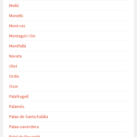
Molló
Monells
Mont-ras
Montagut i Oix
Montfullà
Navata
Olot
Ordis
Osor
Palafrugell
Palamós
Palau de Santa Eulàlia
Palau-saverdera
Palol de Revardit