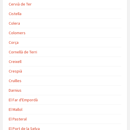
Cervià de Ter
Cistella
Colera
Colomers
Corça
Cornellà de Terri
Creixell
Crespià
Cruïlles
Darnius
El Far d'Empordà
El Mallol
El Pasteral
El Port de la Selva