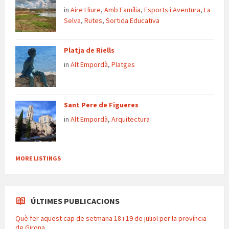
in
Aire Lliure
,
Amb Família
,
Esports i Aventura
,
La
Selva
,
Rutes
,
Sortida Educativa
Platja de Riells
in
Alt Empordà
,
Platges
Sant Pere de Figueres
in
Alt Empordà
,
Arquitectura
MORE LISTINGS
ÚLTIMES PUBLICACIONS
Què fer aquest cap de setmana 18 i 19 de juliol per la província
de Girona