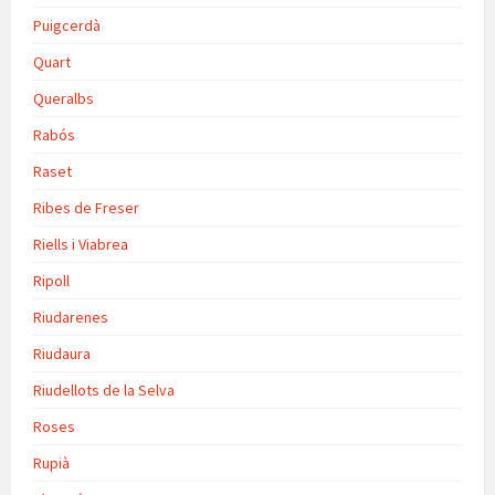
Puigcerdà
Quart
Queralbs
Rabós
Raset
Ribes de Freser
Riells i Viabrea
Ripoll
Riudarenes
Riudaura
Riudellots de la Selva
Roses
Rupià