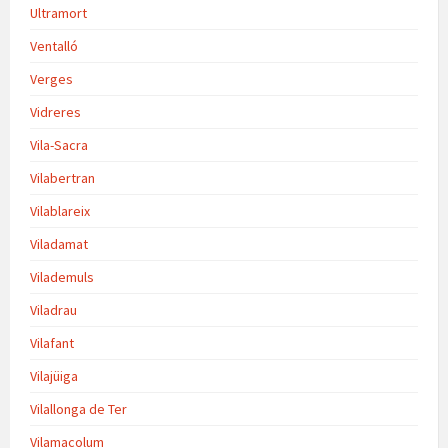
Ultramort
Ventalló
Verges
Vidreres
Vila-Sacra
Vilabertran
Vilablareix
Viladamat
Vilademuls
Viladrau
Vilafant
Vilajüiga
Vilallonga de Ter
Vilamacolum