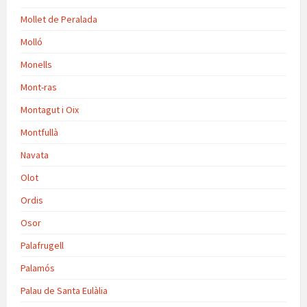
Mollet de Peralada
Molló
Monells
Mont-ras
Montagut i Oix
Montfullà
Navata
Olot
Ordis
Osor
Palafrugell
Palamós
Palau de Santa Eulàlia