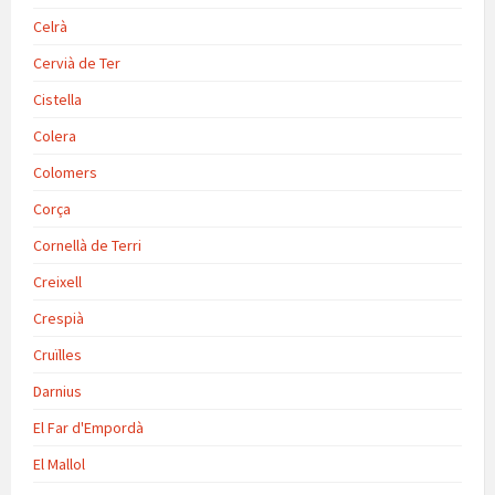
Celrà
Cervià de Ter
Cistella
Colera
Colomers
Corça
Cornellà de Terri
Creixell
Crespià
Cruïlles
Darnius
El Far d'Empordà
El Mallol