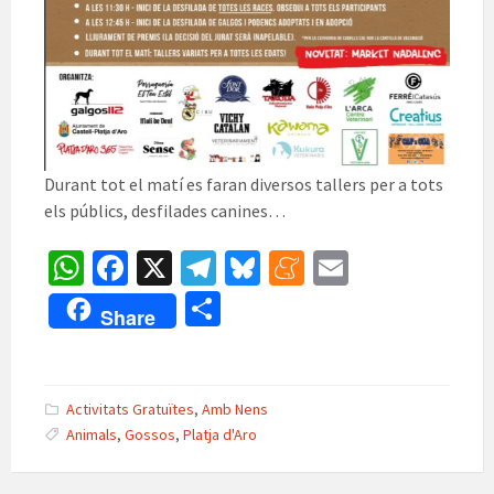
Durant tot el matí es faran diversos tallers per a tots
els públics, desfilades canines…
W
Fa
X
Te
Bl
M
E
h
ce
le
u
e
m
C
Share
at
b
gr
es
n
ai
o
sA
o
a
ky
ea
l
m
p
o
m
m
p
Activitats Gratuïtes
,
Amb Nens
p
k
e
Animals
,
Gossos
,
Platja d'Aro
ar
te