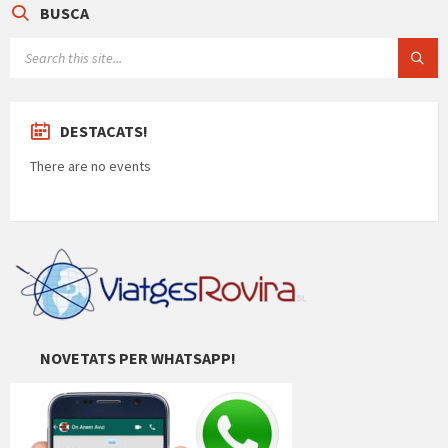
BUSCA
ix
SEARCH:
DESTACATS!
There are no events
NOVETATS PER WHATSAPP!