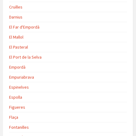
Cruïlles
Darnius
El Far d'Empordà
El Mallol
El Pasteral
El Port de la Selva
Empordà
Empuriabrava
Espinelves
Espolla
Figueres
Flaça
Fontanilles