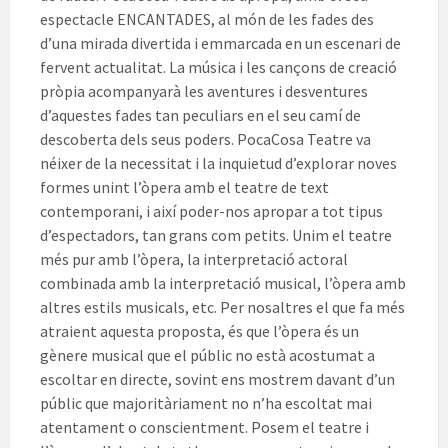
espectacle ENCANTADES, al món de les fades des
d’una mirada divertida i emmarcada en un escenari de
fervent actualitat. La música i les cançons de creació
pròpia acompanyarà les aventures i desventures
d’aquestes fades tan peculiars en el seu camí de
descoberta dels seus poders. PocaCosa Teatre va
néixer de la necessitat i la inquietud d’explorar noves
formes unint l’òpera amb el teatre de text
contemporani, i així poder-nos apropar a tot tipus
d’espectadors, tan grans com petits. Unim el teatre
més pur amb l’òpera, la interpretació actoral
combinada amb la interpretació musical, l’òpera amb
altres estils musicals, etc. Per nosaltres el que fa més
atraient aquesta proposta, és que l’òpera és un
gènere musical que el públic no està acostumat a
escoltar en directe, sovint ens mostrem davant d’un
públic que majoritàriament no n’ha escoltat mai
atentament o conscientment. Posem el teatre i