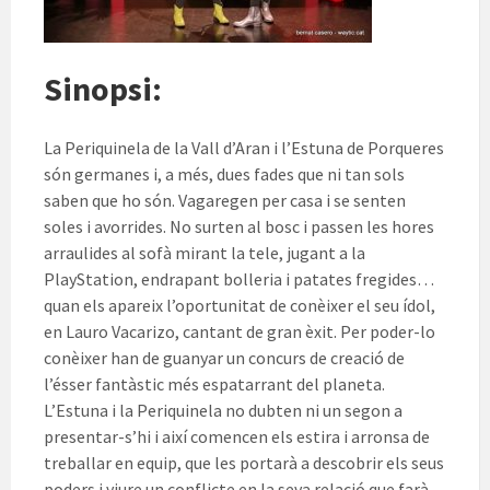
Sinopsi:
La Periquinela de la Vall d’Aran i l’Estuna de Porqueres
són germanes i, a més, dues fades que ni tan sols
saben que ho són. Vagaregen per casa i se senten
soles i avorrides. No surten al bosc i passen les hores
arraulides al sofà mirant la tele, jugant a la
PlayStation, endrapant bolleria i patates fregides…
quan els apareix l’oportunitat de conèixer el seu ídol,
en Lauro Vacarizo, cantant de gran èxit. Per poder-lo
conèixer han de guanyar un concurs de creació de
l’ésser fantàstic més espatarrant del planeta.
L’Estuna i la Periquinela no dubten ni un segon a
presentar-s’hi i així comencen els estira i arronsa de
treballar en equip, que les portarà a descobrir els seus
poders i viure un conflicte en la seva relació que farà