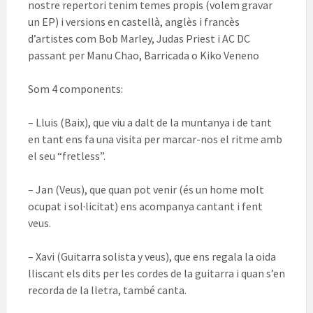
nostre repertori tenim temes propis (volem gravar
un EP) i versions en castellà, anglès i francès
d’artistes com Bob Marley, Judas Priest i AC DC
passant per Manu Chao, Barricada o Kiko Veneno
Som 4 components:
– Lluis (Baix), que viu a dalt de la muntanya i de tant
en tant ens fa una visita per marcar-nos el ritme amb
el seu “fretless”.
– Jan (Veus), que quan pot venir (és un home molt
ocupat i sol·licitat) ens acompanya cantant i fent
veus.
– Xavi (Guitarra solista y veus), que ens regala la oida
lliscant els dits per les cordes de la guitarra i quan s’en
recorda de la lletra, també canta.