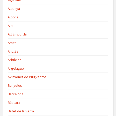
Agullana
Albanyà
Albons
Alp
Alt Emporda
Amer
Anglès
Arbúcies
Argelaguer
Avinyonet de Puigventós
Banyoles
Barcelona
Bàscara
Batet de la Serra