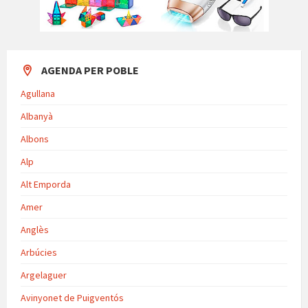
AGENDA PER POBLE
Agullana
Albanyà
Albons
Alp
Alt Emporda
Amer
Anglès
Arbúcies
Argelaguer
Avinyonet de Puigventós