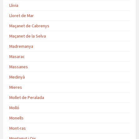
Llivia
Lloret de Mar
Maçanet de Cabrenys
Maçanet de la Selva
Madremanya
Masarac
Massanes
Medinyà
Mieres
Mollet de Peralada
Molló
Monells
Mont-ras
Montagut i Oix