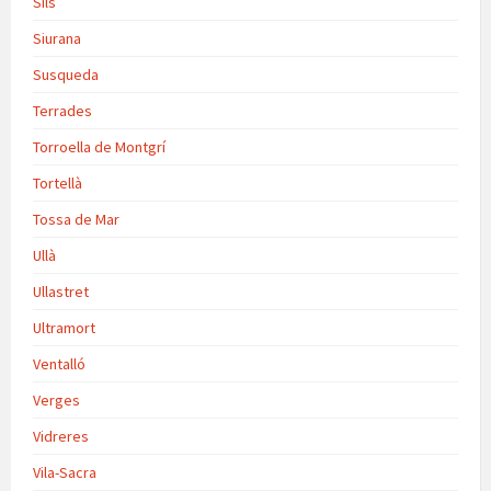
Sils
Siurana
Susqueda
Terrades
Torroella de Montgrí
Tortellà
Tossa de Mar
Ullà
Ullastret
Ultramort
Ventalló
Verges
Vidreres
Vila-Sacra