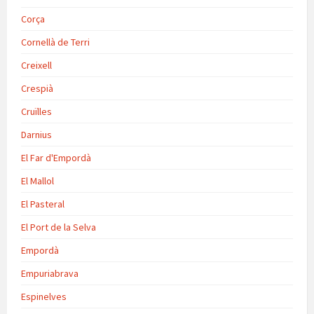
Corça
Cornellà de Terri
Creixell
Crespià
Cruïlles
Darnius
El Far d'Empordà
El Mallol
El Pasteral
El Port de la Selva
Empordà
Empuriabrava
Espinelves