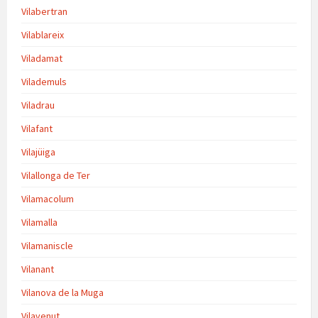
Vilabertran
Vilablareix
Viladamat
Vilademuls
Viladrau
Vilafant
Vilajüiga
Vilallonga de Ter
Vilamacolum
Vilamalla
Vilamaniscle
Vilanant
Vilanova de la Muga
Vilavenut