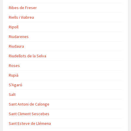
Ribes de Freser
Riells i Viabrea
Ripoll
Riudarenes
Riudaura
Riudellots de la Selva
Roses
Rupià
S'Agaró
Salt
Sant Antoni de Calonge
Sant Climent Sescebes
Sant Esteve de Llémena