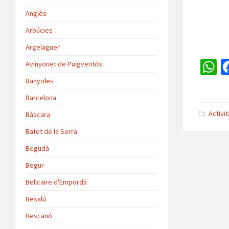
Anglès
Arbúcies
Argelaguer
Avinyonet de Puigventós
h
Banyoles
a
Barcelona
s
Activi
Bàscara
p
Batet de la Serra
p
Begudà
Begur
Bellcaire d'Empordà
Besalú
Bescanó