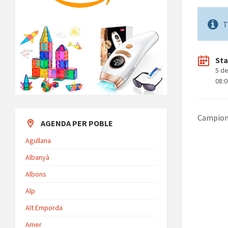
T
Sta
5 d
08:
Campiona
AGENDA PER POBLE
Agullana
Albanyà
Albons
Alp
Alt Emporda
Amer