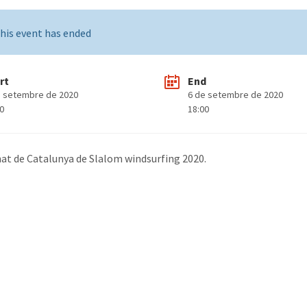
his event has ended
rt
End
e setembre de 2020
6 de setembre de 2020
00
18:00
t de Catalunya de Slalom windsurfing 2020.