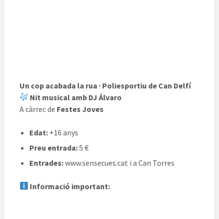
Un cop acabada la rua · Poliesportiu de Can Delfí
Nit musical amb DJ Álvaro
A càrrec de
Festes Joves
Edat:
+16 anys
Preu entrada:
5 €
Entrades:
www.sensecues.cat i a Can Torres
Informació important: