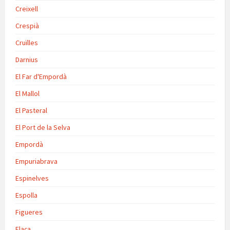
Creixell
Crespià
Cruïlles
Darnius
El Far d'Empordà
El Mallol
El Pasteral
El Port de la Selva
Empordà
Empuriabrava
Espinelves
Espolla
Figueres
Flaça