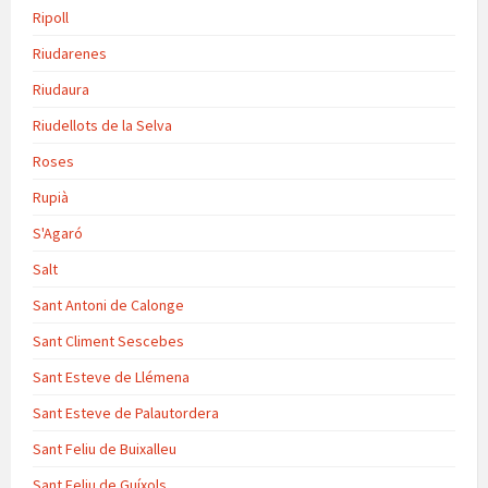
Ripoll
Riudarenes
Riudaura
Riudellots de la Selva
Roses
Rupià
S'Agaró
Salt
Sant Antoni de Calonge
Sant Climent Sescebes
Sant Esteve de Llémena
Sant Esteve de Palautordera
Sant Feliu de Buixalleu
Sant Feliu de Guíxols