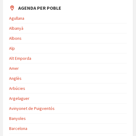
AGENDA PER POBLE
Agullana
Albanyà
Albons
Alp
Alt Emporda
Amer
Anglès
Arbúcies
Argelaguer
Avinyonet de Puigventós
Banyoles
Barcelona