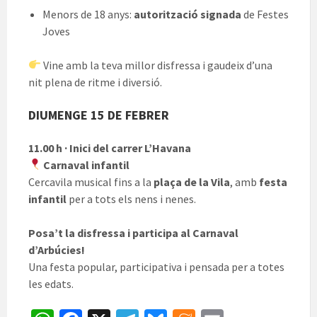
Menors de 18 anys:
autorització signada
de Festes
Joves
Vine amb la teva millor disfressa i gaudeix d’una
nit plena de ritme i diversió.
DIUMENGE 15 DE FEBRER
11.00 h · Inici del carrer L’Havana
Carnaval infantil
Cercavila musical fins a la
plaça de la Vila
, amb
festa
infantil
per a tots els nens i nenes.
Posa’t la disfressa i participa al Carnaval
d’Arbúcies!
Una festa popular, participativa i pensada per a totes
les edats.