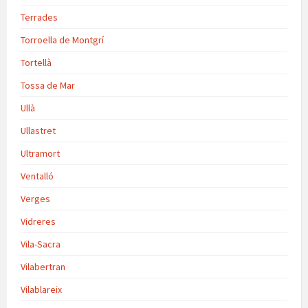
Terrades
Torroella de Montgrí
Tortellà
Tossa de Mar
Ullà
Ullastret
Ultramort
Ventalló
Verges
Vidreres
Vila-Sacra
Vilabertran
Vilablareix