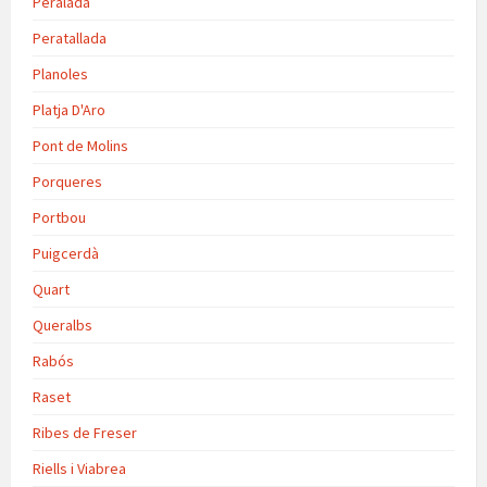
Peralada
Peratallada
Planoles
Platja D'Aro
Pont de Molins
Porqueres
Portbou
Puigcerdà
Quart
Queralbs
Rabós
Raset
Ribes de Freser
Riells i Viabrea