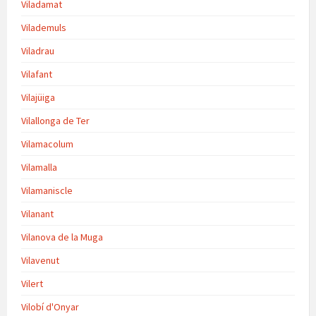
Viladamat
Vilademuls
Viladrau
Vilafant
Vilajüiga
Vilallonga de Ter
Vilamacolum
Vilamalla
Vilamaniscle
Vilanant
Vilanova de la Muga
Vilavenut
Vilert
Vilobí d'Onyar