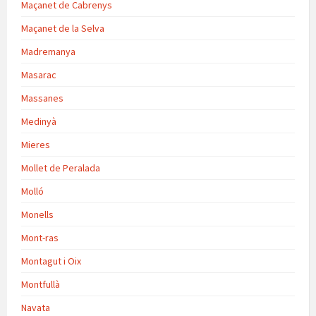
Maçanet de Cabrenys
Maçanet de la Selva
Madremanya
Masarac
Massanes
Medinyà
Mieres
Mollet de Peralada
Molló
Monells
Mont-ras
Montagut i Oix
Montfullà
Navata