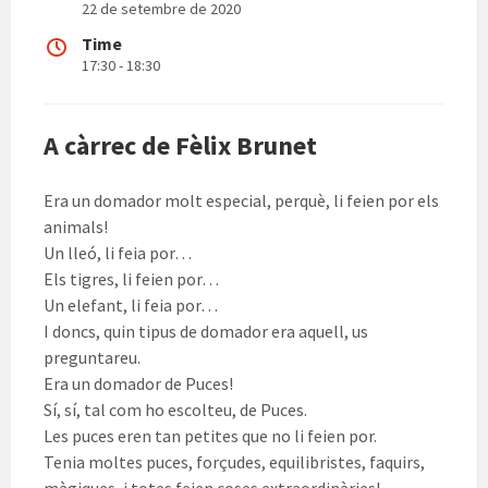
22 de setembre de 2020
Time
17:30 - 18:30
A càrrec de Fèlix Brunet
Era un domador molt especial, perquè, li feien por els
animals!
Un lleó, li feia por…
Els tigres, li feien por…
Un elefant, li feia por…
I doncs, quin tipus de domador era aquell, us
preguntareu.
Era un domador de Puces!
Sí, sí, tal com ho escolteu, de Puces.
Les puces eren tan petites que no li feien por.
Tenia moltes puces, forçudes, equilibristes, faquirs,