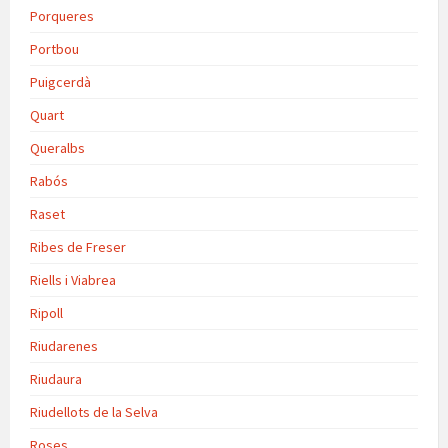
Porqueres
Portbou
Puigcerdà
Quart
Queralbs
Rabós
Raset
Ribes de Freser
Riells i Viabrea
Ripoll
Riudarenes
Riudaura
Riudellots de la Selva
Roses