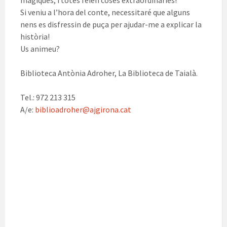
màgiques, i totes feien coses extraordinàries!
Si veniu a l’hora del conte, necessitaré que alguns
nens es disfressin de puça per ajudar-me a explicar la
història!
Us animeu?
Biblioteca Antònia Adroher, La Biblioteca de Taialà.
Tel.: 972 213 315
A/e:
biblioadroher@ajgirona.cat