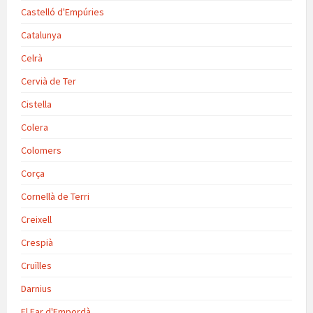
Castelló d'Empúries
Catalunya
Celrà
Cervià de Ter
Cistella
Colera
Colomers
Corça
Cornellà de Terri
Creixell
Crespià
Cruïlles
Darnius
El Far d'Empordà