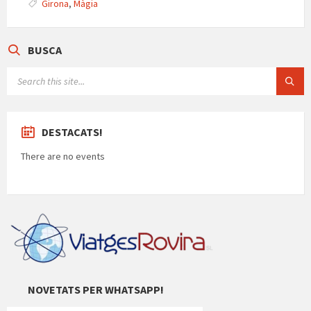
ar
Girona
,
Màgia
te
ix
BUSCA
SEARCH:
DESTACATS!
There are no events
NOVETATS PER WHATSAPP!