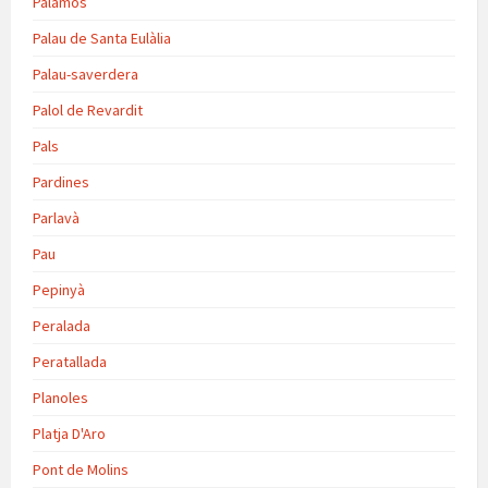
Palamós
Palau de Santa Eulàlia
Palau-saverdera
Palol de Revardit
Pals
Pardines
Parlavà
Pau
Pepinyà
Peralada
Peratallada
Planoles
Platja D'Aro
Pont de Molins