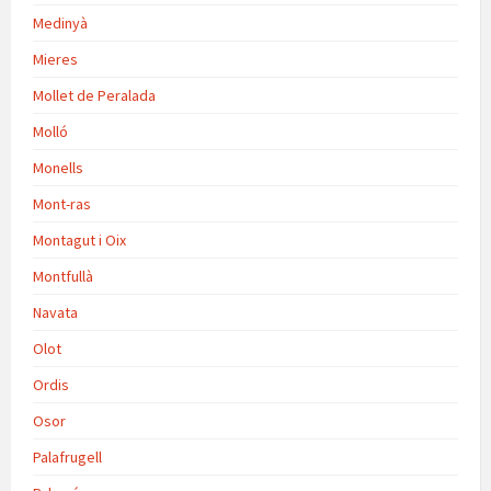
Medinyà
Mieres
Mollet de Peralada
Molló
Monells
Mont-ras
Montagut i Oix
Montfullà
Navata
Olot
Ordis
Osor
Palafrugell