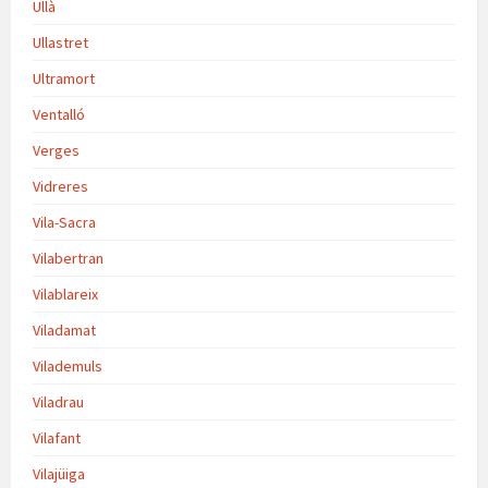
Ullà
Ullastret
Ultramort
Ventalló
Verges
Vidreres
Vila-Sacra
Vilabertran
Vilablareix
Viladamat
Vilademuls
Viladrau
Vilafant
Vilajüiga