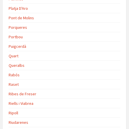
Platja D'Aro
Pont de Molins
Porqueres
Portbou
Puigcerdà
Quart
Queralbs
Rabós
Raset
Ribes de Freser
Riells i Viabrea
Ripoll
Riudarenes