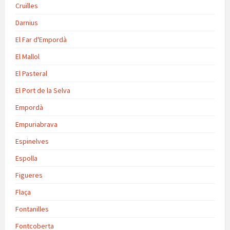
Cruïlles
Darnius
El Far d'Empordà
El Mallol
El Pasteral
El Port de la Selva
Empordà
Empuriabrava
Espinelves
Espolla
Figueres
Flaça
Fontanilles
Fontcoberta