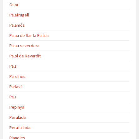
Osor
Palafrugell
Palamós
Palau de Santa Eulàlia
Palau-saverdera
Palol de Revardit
Pals
Pardines
Parlavà
Pau
Pepinyà
Peralada
Peratallada
Planoles