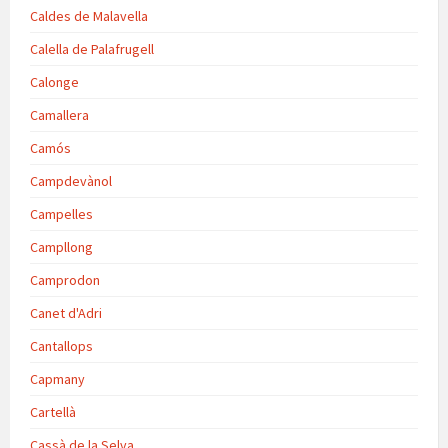
Caldes de Malavella
Calella de Palafrugell
Calonge
Camallera
Camós
Campdevànol
Campelles
Campllong
Camprodon
Canet d'Adri
Cantallops
Capmany
Cartellà
Cassà de la Selva