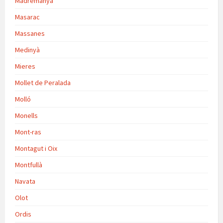
Madremanya
Masarac
Massanes
Medinyà
Mieres
Mollet de Peralada
Molló
Monells
Mont-ras
Montagut i Oix
Montfullà
Navata
Olot
Ordis