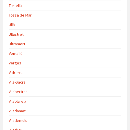
Tortellà
Tossa de Mar
Ullà
Ullastret
Ultramort
Ventalló
Verges
Vidreres
Vila-Sacra
Vilabertran
Vilablareix
Viladamat
Vilademuls
Viladrau