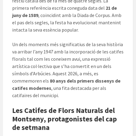
festiu català des de fa més de quatre segles. La
primera referència escrita coneguda data del
21 de
juny de 1589
, coincidint amb la Diada de Corpus. Amb
el pas dels segles, la festa ha evolucionat mantenint
intacta la seva essència popular.
Un dels moments més significatius de la seva història
va arribar l’any 1947 amb la incorporació de les catifes
florals tal com les coneixem avui, una expressió
artística col·lectiva que s’ha convertit en un dels
símbols d’Arbúcies. Aquest 2026, a més, es
commemoren els
80 anys dels primers dissenys de
catifes modernes
, una fita destacada per als
catifaires del municipi.
Les Catifes de Flors Naturals del
Montseny, protagonistes del cap
de setmana