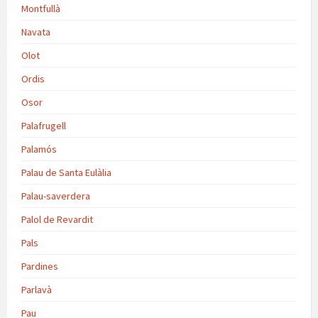
Montfullà
Navata
Olot
Ordis
Osor
Palafrugell
Palamós
Palau de Santa Eulàlia
Palau-saverdera
Palol de Revardit
Pals
Pardines
Parlavà
Pau