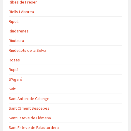
Ribes de Freser
Riells i Viabrea
Ripoll
Riudarenes
Riudaura
Riudellots de la Selva
Roses
Rupià
S'Agaró
Salt
Sant Antoni de Calonge
Sant Climent Sescebes
Sant Esteve de Llémena
Sant Esteve de Palautordera