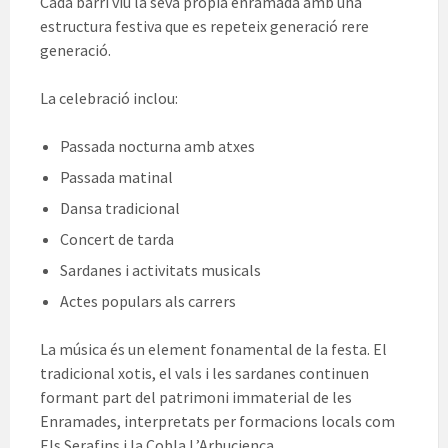
Cada barri viu la seva pròpia enramada amb una
estructura festiva que es repeteix generació rere
generació.
La celebració inclou:
Passada nocturna amb atxes
Passada matinal
Dansa tradicional
Concert de tarda
Sardanes i activitats musicals
Actes populars als carrers
La música és un element fonamental de la festa. El
tradicional xotis, el vals i les sardanes continuen
formant part del patrimoni immaterial de les
Enramades, interpretats per formacions locals com
Els Serafins i la Cobla L’Arbucienca.