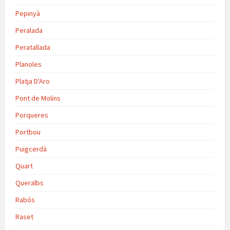
Pepinyà
Peralada
Peratallada
Planoles
Platja D'Aro
Pont de Molins
Porqueres
Portbou
Puigcerdà
Quart
Queralbs
Rabós
Raset