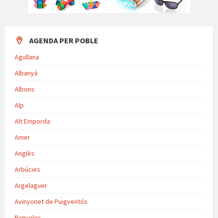
AGENDA PER POBLE
Agullana
Albanyà
Albons
Alp
Alt Emporda
Amer
Anglès
Arbúcies
Argelaguer
Avinyonet de Puigventós
Banyoles