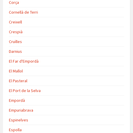
Corça
Cornellà de Terri
Creixell
Crespià
Cruïlles
Darnius
El Far d'Empordà
El Mallol
El Pasteral
El Port de la Selva
Empordà
Empuriabrava
Espinelves
Espolla