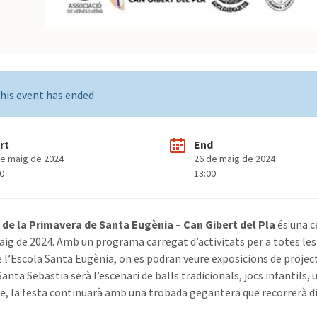
his event has ended
rt
End
de maig de 2024
26 de maig de 2024
00
13:00
 de la Primavera de Santa Eugènia – Can Gibert del Pla
és una c
maig de 2024. Amb un programa carregat d’activitats per a totes le
e l’Escola Santa Eugènia, on es podran veure exposicions de projecte
anta Sebastia serà l’escenari de balls tradicionals, jocs infantils,
, la festa continuarà amb una trobada gegantera que recorrerà div