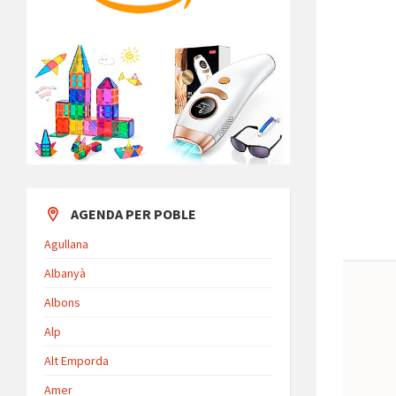
AGENDA PER POBLE
Agullana
Albanyà
Albons
Alp
Alt Emporda
Amer