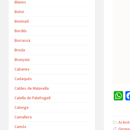
Blanes
Bolvir
Bonmatí
Bordils
Borrassà
Breda
Brunyola
Cabanes
Cadaqués
Caldes de Malavella
Calella de Palafrugell
h
Calonge
a
Camallera
s
Activi
Camós
Girona