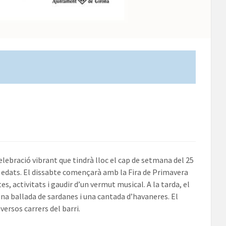
elebració vibrant que tindrà lloc el cap de setmana del 25
s edats. El dissabte començarà amb la Fira de Primavera
s, activitats i gaudir d’un vermut musical. A la tarda, el
 una ballada de sardanes i una cantada d’havaneres. El
ersos carrers del barri.