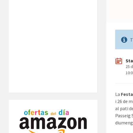
T
Sta
25 
10:
La
Festa
i 26 de 
al pati d
Passeig S
diumenge