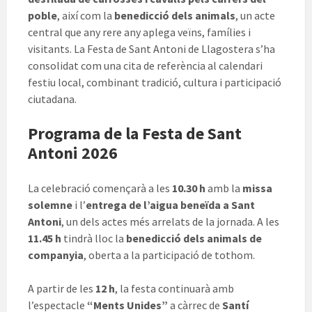
poble
, així com la
benedicció dels animals
, un acte
central que any rere any aplega veïns, famílies i
visitants. La Festa de Sant Antoni de Llagostera s’ha
consolidat com una cita de referència al calendari
festiu local, combinant tradició, cultura i participació
ciutadana.
Programa de la Festa de Sant
Antoni 2026
La celebració començarà a les
10.30 h
amb la
missa
solemne
i l’
entrega de l’aigua beneïda a Sant
Antoni
, un dels actes més arrelats de la jornada. A les
11.45 h
tindrà lloc la
benedicció dels animals de
companyia
, oberta a la participació de tothom.
A partir de les
12 h
, la festa continuarà amb
l’espectacle
“Ments Unides”
a càrrec de
Santí