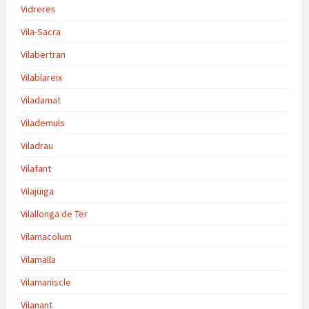
Vidreres
Vila-Sacra
Vilabertran
Vilablareix
Viladamat
Vilademuls
Viladrau
Vilafant
Vilajüiga
Vilallonga de Ter
Vilamacolum
Vilamalla
Vilamaniscle
Vilanant