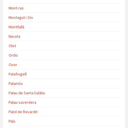
Mont-ras
Montagut i Oix
Montfullà
Navata
Olot
Ordis
Osor
Palafrugell
Palamós
Palau de Santa Eulàlia
Palau-saverdera
Palol de Revardit
Pals