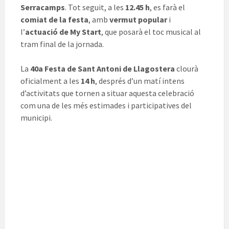
Serracamps
. Tot seguit, a les
12.45 h
, es farà el
comiat de la festa
, amb
vermut popular
i
l’
actuació de My Start
, que posarà el toc musical al
tram final de la jornada.
La
40a Festa de Sant Antoni de Llagostera
clourà
oficialment a les
14 h
, després d’un matí intens
d’activitats que tornen a situar aquesta celebració
com una de les més estimades i participatives del
municipi.