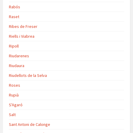
Rabós
Raset
Ribes de Freser
Riells i Viabrea
Ripoll
Riudarenes
Riudaura
Riudellots de la Selva
Roses
Rupià
S'Agaró
Salt
Sant Antoni de Calonge