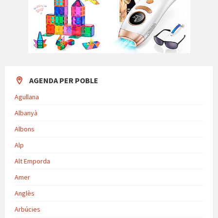
AGENDA PER POBLE
Agullana
Albanyà
Albons
Alp
Alt Emporda
Amer
Anglès
Arbúcies