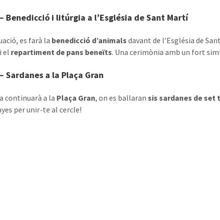
– Benedicció i litúrgia a l’Església de Sant Martí
ació, es farà la
benedicció d’animals
davant de l’Església de Sant
i el
repartiment de pans beneïts
. Una cerimònia amb un fort simb
– Sardanes a la Plaça Gran
a continuarà a la
Plaça Gran
, on es ballaran
sis sardanes de set 
yes per unir-te al cercle!