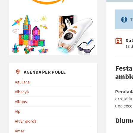
T
Da
18 
Festa
AGENDA PER POBLE
ambi
Agullana
Peralad
Albanyà
arrelada
Albons
una exce
Alp
Diume
Alt Emporda
Amer