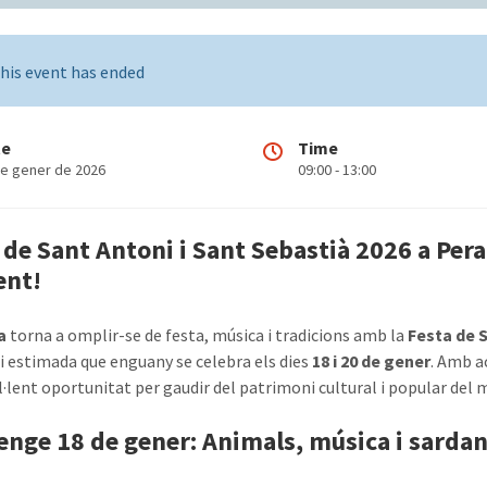
his event has ended
te
Time
de gener de 2026
09:00 - 13:00
 de Sant Antoni i Sant Sebastià 2026 a Pera
ent!
a
torna a omplir-se de festa, música i tradicions amb la
Festa de S
 i estimada que enguany se celebra els dies
18 i 20 de gener
. Amb a
l·lent oportunitat per gaudir del patrimoni cultural i popular del m
nge 18 de gener: Animals, música i sarda