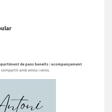
pular
epartiment de pans beneïts
i
acompanyament
 compartir amb amics i veïns.