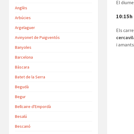
El diumen
Anglès
10:15h 
Arbúcies
Argelaguer
Els carre
cercavil
Avinyonet de Puigventós
i amants
Banyoles
Barcelona
Bàscara
Batet de la Serra
Begudà
Begur
Bellcaire d'Empordà
Besalú
Bescanó