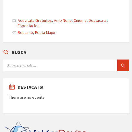
at
b
gr
es
n
ai
o
sA
o
a
ky
ea
l
m
p
o
m
m
p
Activitats Gratuïtes
,
Amb Nens
,
Cinema
,
Destacats
,
Espectacles
p
k
e
ar
Bescanó
,
Festa Major
te
ix
BUSCA
SEARCH:
DESTACATS!
There are no events