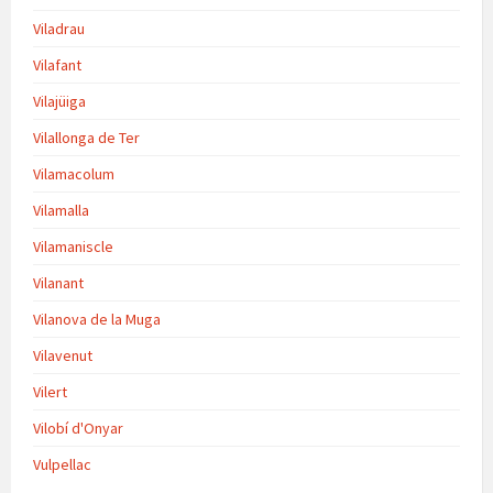
Viladrau
Vilafant
Vilajüiga
Vilallonga de Ter
Vilamacolum
Vilamalla
Vilamaniscle
Vilanant
Vilanova de la Muga
Vilavenut
Vilert
Vilobí d'Onyar
Vulpellac