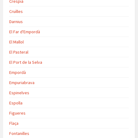
Crespià
Cruïlles
Darnius
El Far d'Empordà
El Mallol
El Pasteral
El Port de la Selva
Empordà
Empuriabrava
Espinelves
Espolla
Figueres
Flaça
Fontanilles