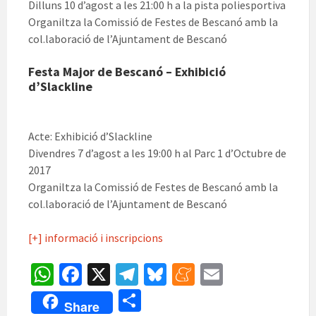
Dilluns 10 d’agost a les 21:00 h a la pista poliesportiva
Organiltza la Comissió de Festes de Bescanó amb la
col.laboració de l’Ajuntament de Bescanó
Festa Major de Bescanó – Exhibició
d’Slackline
Acte: Exhibició d’Slackline
Divendres 7 d’agost a les 19:00 h al Parc 1 d’Octubre de
2017
Organiltza la Comissió de Festes de Bescanó amb la
col.laboració de l’Ajuntament de Bescanó
[+] informació i inscripcions
W
Fa
X
Te
Bl
M
E
h
ce
le
u
e
m
C
Share