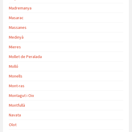
Madremanya
Masarac
Massanes
Medinyà
Mieres
Mollet de Peralada
Molló
Monells
Mont-ras
Montagut i Oix
Montfullà
Navata
Olot