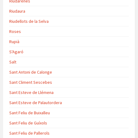
Riudarenes
Riudaura
Riudellots de la Selva
Roses
Rupià
S'Agaró
Salt
Sant Antoni de Calonge
Sant Climent Sescebes
Sant Esteve de Llémena
Sant Esteve de Palautordera
Sant Feliu de Buixalleu
Sant Feliu de Guíxols
Sant Feliu de Pallerols