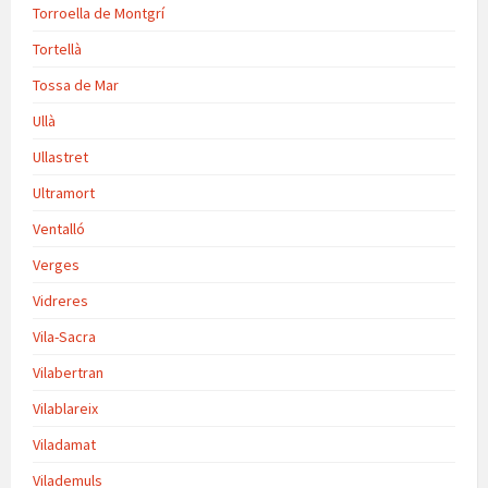
Torroella de Montgrí
Tortellà
Tossa de Mar
Ullà
Ullastret
Ultramort
Ventalló
Verges
Vidreres
Vila-Sacra
Vilabertran
Vilablareix
Viladamat
Vilademuls