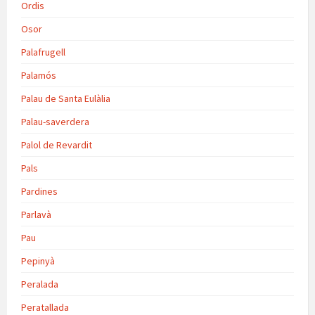
Ordis
Osor
Palafrugell
Palamós
Palau de Santa Eulàlia
Palau-saverdera
Palol de Revardit
Pals
Pardines
Parlavà
Pau
Pepinyà
Peralada
Peratallada