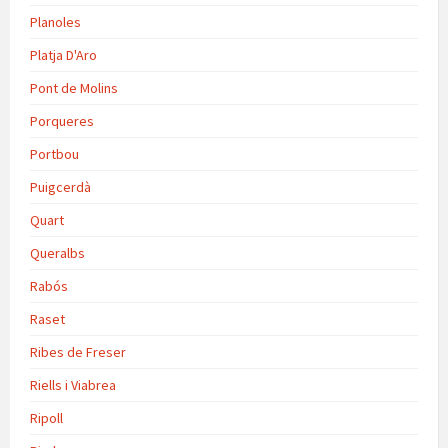
Planoles
Platja D'Aro
Pont de Molins
Porqueres
Portbou
Puigcerdà
Quart
Queralbs
Rabós
Raset
Ribes de Freser
Riells i Viabrea
Ripoll