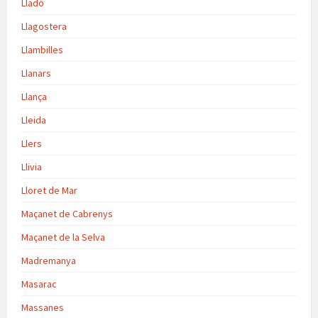
Lladó
Llagostera
Llambilles
Llanars
Llança
Lleida
Llers
Llivia
Lloret de Mar
Maçanet de Cabrenys
Maçanet de la Selva
Madremanya
Masarac
Massanes