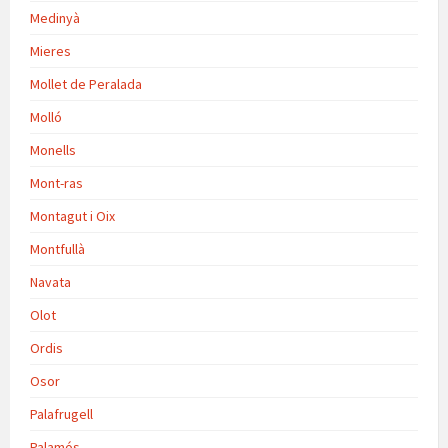
Medinyà
Mieres
Mollet de Peralada
Molló
Monells
Mont-ras
Montagut i Oix
Montfullà
Navata
Olot
Ordis
Osor
Palafrugell
Palamós