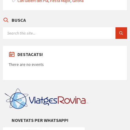
p
k
e
Can Gibert del Pla
,
Festa Major
,
Girona
ar
te
BUSCA
ix
SEARCH:
DESTACATS!
There are no events
NOVETATS PER WHATSAPP!