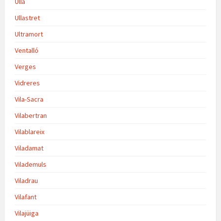
Ullà
Ullastret
Ultramort
Ventalló
Verges
Vidreres
Vila-Sacra
Vilabertran
Vilablareix
Viladamat
Vilademuls
Viladrau
Vilafant
Vilajüiga