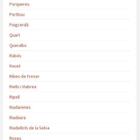
Porqueres
Portbou
Puigcerdà
Quart
Queralbs
Rabós
Raset
Ribes de Freser
Riells i Viabrea
Ripoll
Riudarenes
Riudaura
Riudellots de la Selva
Roses