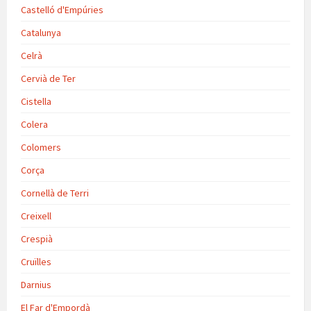
Castelló d'Empúries
Catalunya
Celrà
Cervià de Ter
Cistella
Colera
Colomers
Corça
Cornellà de Terri
Creixell
Crespià
Cruïlles
Darnius
El Far d'Empordà