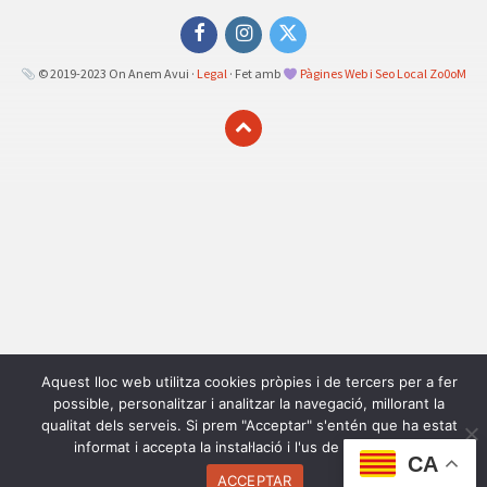
Facebook
Instagram
Twitter
© 2019-2023 On Anem Avui ·
Legal
· Fet amb
Pàgines Web i Seo Local Zo0oM
Aquest lloc web utilitza cookies pròpies i de tercers per a fer
possible, personalitzar i analitzar la navegació, millorant la
qualitat dels serveis. Si prem "Acceptar" s'entén que ha estat
informat i accepta la instal·lació i l'us de les cookies.
CA
ACCEPTAR