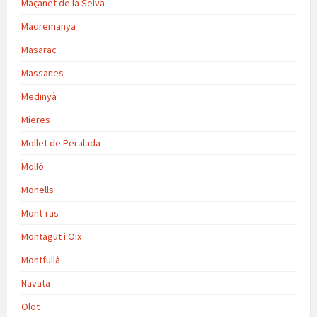
Maçanet de la Selva
Madremanya
Masarac
Massanes
Medinyà
Mieres
Mollet de Peralada
Molló
Monells
Mont-ras
Montagut i Oix
Montfullà
Navata
Olot