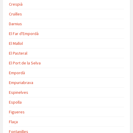
Crespià
Cruïlles
Darnius
El Far d'Empordà
El Mallol
El Pasteral
El Port de la Selva
Empordà
Empuriabrava
Espinelves
Espolla
Figueres
Flaça
Fontanilles