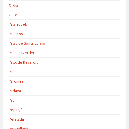
Ordis
Osor
Palafrugell
Palamós
Palau de Santa Eulàlia
Palau-saverdera
Palol de Revardit
Pals
Pardines
Parlavà
Pau
Pepinyà
Peralada
Peratallada