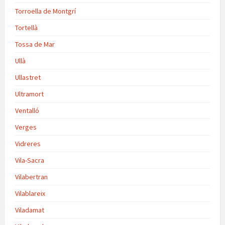
Torroella de Montgrí
Tortellà
Tossa de Mar
Ullà
Ullastret
Ultramort
Ventalló
Verges
Vidreres
Vila-Sacra
Vilabertran
Vilablareix
Viladamat