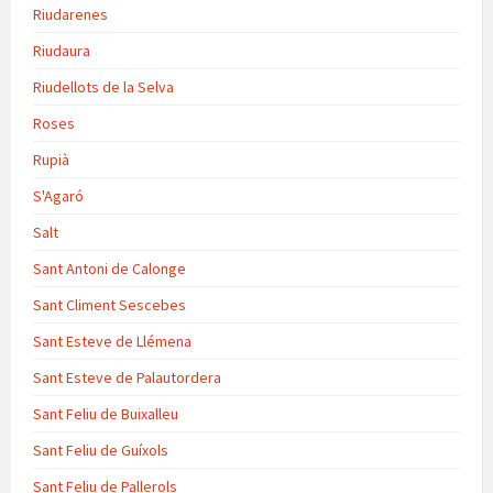
Riudarenes
Riudaura
Riudellots de la Selva
Roses
Rupià
S'Agaró
Salt
Sant Antoni de Calonge
Sant Climent Sescebes
Sant Esteve de Llémena
Sant Esteve de Palautordera
Sant Feliu de Buixalleu
Sant Feliu de Guíxols
Sant Feliu de Pallerols