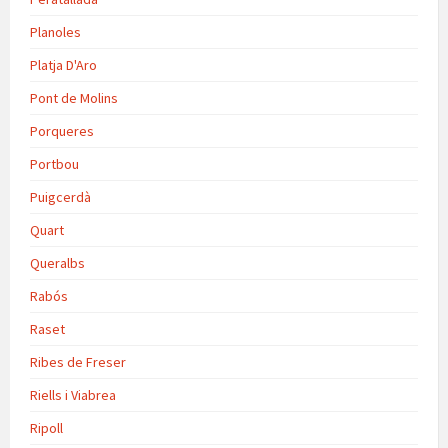
Planoles
Platja D'Aro
Pont de Molins
Porqueres
Portbou
Puigcerdà
Quart
Queralbs
Rabós
Raset
Ribes de Freser
Riells i Viabrea
Ripoll