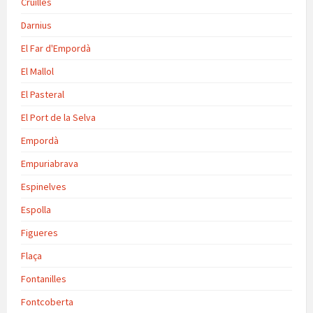
Cruïlles
Darnius
El Far d'Empordà
El Mallol
El Pasteral
El Port de la Selva
Empordà
Empuriabrava
Espinelves
Espolla
Figueres
Flaça
Fontanilles
Fontcoberta