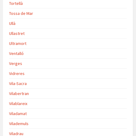
Tortellà
Tossa de Mar
Ullà
Ullastret
Ultramort
Ventalló
Verges
Vidreres
Vila-Sacra
Vilabertran
Vilablareix
Viladamat
Vilademuls
Viladrau