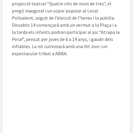
projecció teatral “Quatre nits de nuvis de tres”, el
pregó inaugural i un sopar popular al Local
Polivalent, seguit de l’elecció de l’hereu i la pubilla.
Dissabte 14 començarà amb un vermut a la Plaça i a
la tarda els infants podran participar al joc “Atrapa la
Pera!”, pensat per joves de 6 a 14 anys, i gaudir dels
inflables. La nit culminarà amb una
Nit Jove
i un
espectacular tribut a ABBA.