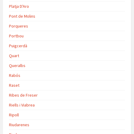
Platja D'Aro
Pont de Molins
Porqueres
Portbou
Puigcerdà
Quart
Queralbs
Rabós
Raset
Ribes de Freser
Riells i Viabrea
Ripoll
Riudarenes