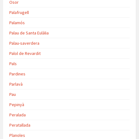
Osor
Palafrugell
Palamós
Palau de Santa Eulàlia
Palau-saverdera
Palol de Revardit
Pals
Pardines
Parlavà
Pau
Pepinyà
Peralada
Peratallada
Planoles