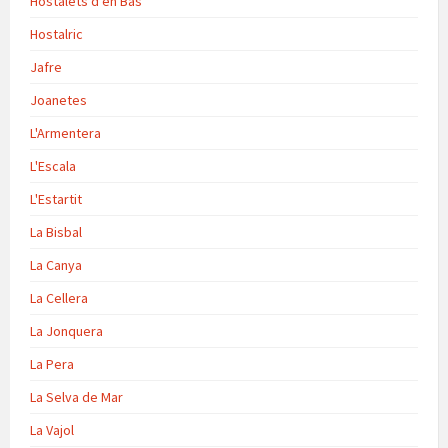
Hostalets d'en Bas
Hostalric
Jafre
Joanetes
L'Armentera
L'Escala
L'Estartit
La Bisbal
La Canya
La Cellera
La Jonquera
La Pera
La Selva de Mar
La Vajol