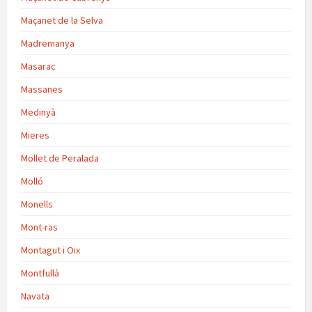
Maçanet de la Selva
Madremanya
Masarac
Massanes
Medinyà
Mieres
Mollet de Peralada
Molló
Monells
Mont-ras
Montagut i Oix
Montfullà
Navata