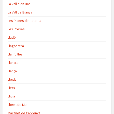
La Vall d’en Bas
La Vall de Bianya
Les Planes d'Hostoles
Les Preses
Lladó
Llagostera
Llambilles
Llanars
Llança
Lleida
Llers
Llivia
Lloret de Mar
Maçanet de Cabrenys