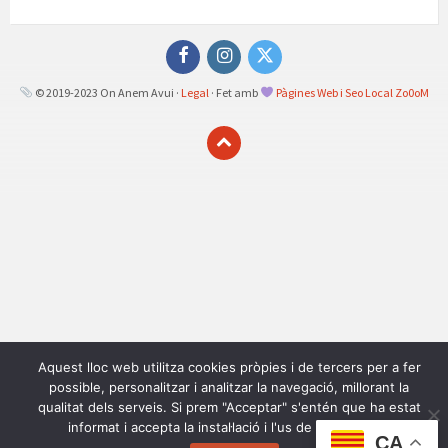
Facebook
Instagram
Twitter
© 2019-2023 On Anem Avui ·
Legal
· Fet amb
Pàgines Web i Seo Local Zo0oM
Aquest lloc web utilitza cookies pròpies i de tercers per a fer
possible, personalitzar i analitzar la navegació, millorant la
qualitat dels serveis. Si prem "Acceptar" s'entén que ha estat
informat i accepta la instal·lació i l'us de les cookies.
CA