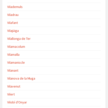
Vilademuls
Viladrau
Vilafant
Vilajüiga
Vilallonga de Ter
Vilamacolum
Vilamalla
Vilamaniscle
Vilanant
Vilanova de la Muga
Vilavenut
Vilert
Vilobí d'Onyar