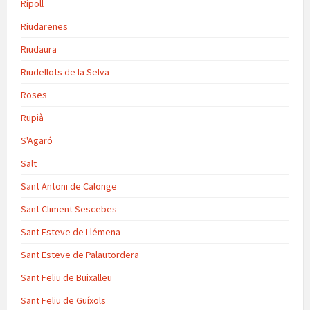
Ripoll
Riudarenes
Riudaura
Riudellots de la Selva
Roses
Rupià
S'Agaró
Salt
Sant Antoni de Calonge
Sant Climent Sescebes
Sant Esteve de Llémena
Sant Esteve de Palautordera
Sant Feliu de Buixalleu
Sant Feliu de Guíxols