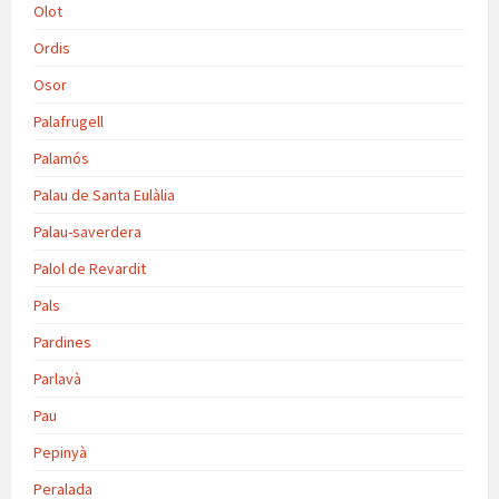
Olot
Ordis
Osor
Palafrugell
Palamós
Palau de Santa Eulàlia
Palau-saverdera
Palol de Revardit
Pals
Pardines
Parlavà
Pau
Pepinyà
Peralada