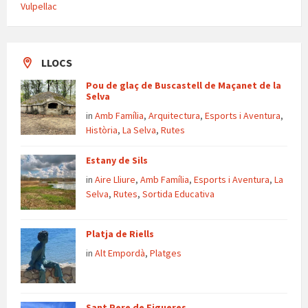
Vulpellac
LLOCS
Pou de glaç de Buscastell de Maçanet de la
Selva
in
Amb Família
,
Arquitectura
,
Esports i Aventura
,
Història
,
La Selva
,
Rutes
Estany de Sils
in
Aire Lliure
,
Amb Família
,
Esports i Aventura
,
La
Selva
,
Rutes
,
Sortida Educativa
Platja de Riells
in
Alt Empordà
,
Platges
Sant Pere de Figueres