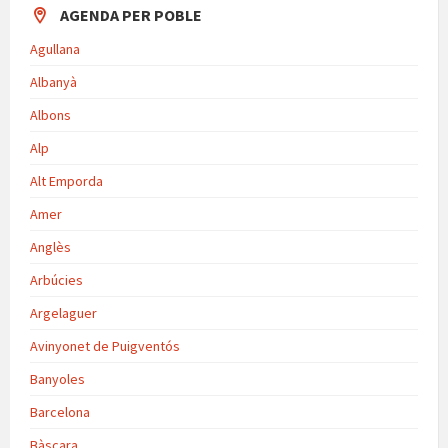
AGENDA PER POBLE
Agullana
Albanyà
Albons
Alp
Alt Emporda
Amer
Anglès
Arbúcies
Argelaguer
Avinyonet de Puigventós
Banyoles
Barcelona
Bàscara