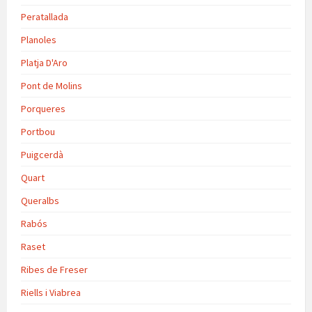
Peratallada
Planoles
Platja D'Aro
Pont de Molins
Porqueres
Portbou
Puigcerdà
Quart
Queralbs
Rabós
Raset
Ribes de Freser
Riells i Viabrea