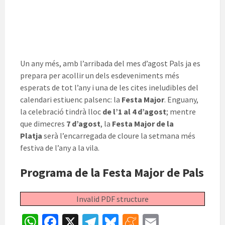
Un any més, amb l’arribada del mes d’agost Pals ja es
prepara per acollir un dels esdeveniments més
esperats de tot l’any i una de les cites ineludibles del
calendari estiuenc palsenc: la
Festa Major
. Enguany,
la celebració tindrà lloc
de l’1 al 4 d’agost
; mentre
que dimecres
7 d’agost
, la
Festa Major de la
Platja
serà l’encarregada de cloure la setmana més
festiva de l’any a la vila.
Programa de la Festa Major de Pals
Invalid PDF structure
W
Fa
X
Te
Bl
M
E