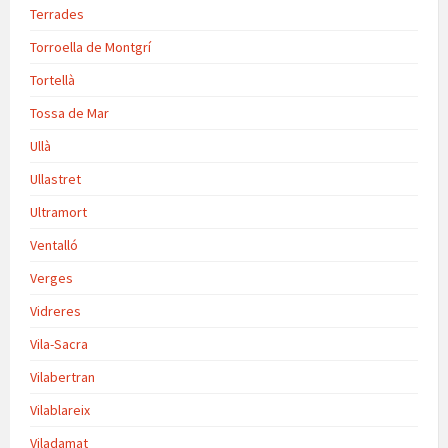
Terrades
Torroella de Montgrí
Tortellà
Tossa de Mar
Ullà
Ullastret
Ultramort
Ventalló
Verges
Vidreres
Vila-Sacra
Vilabertran
Vilablareix
Viladamat