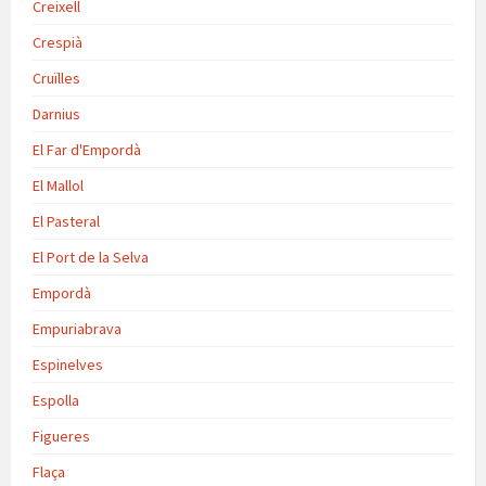
Creixell
Crespià
Cruïlles
Darnius
El Far d'Empordà
El Mallol
El Pasteral
El Port de la Selva
Empordà
Empuriabrava
Espinelves
Espolla
Figueres
Flaça