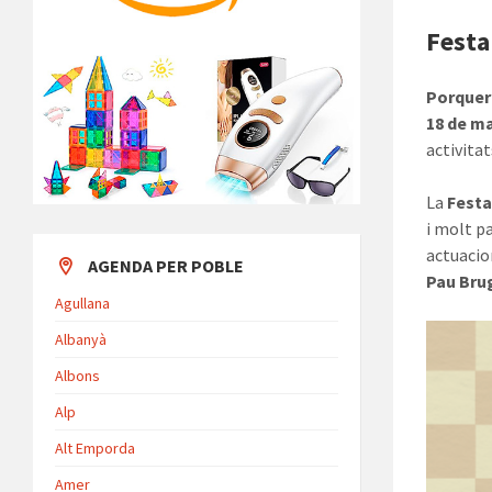
Festa
Porquere
18 de m
activita
La
Festa
i molt pa
actuaci
AGENDA PER POBLE
Pau Bru
Agullana
Albanyà
Albons
Alp
Alt Emporda
Amer