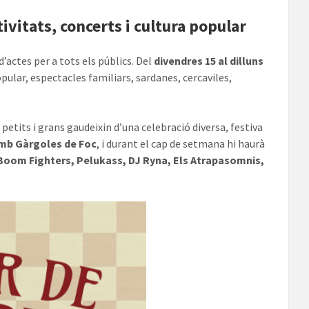
ivitats, concerts i cultura popular
actes per a tots els públics. Del
divendres 15 al dilluns
pular, espectacles familiars, sardanes, cercaviles,
tits i grans gaudeixin d’una celebració diversa, festiva
 amb Gàrgoles de Foc
, i durant el cap de setmana hi haurà
Boom Fighters, Pelukass, DJ Ryna, Els Atrapasomnis,