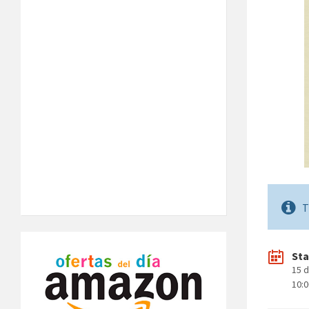
T
Sta
15 
10: