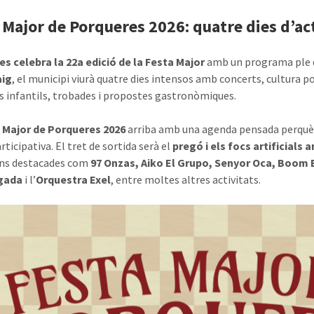
 Major de Porqueres 2026: quatre dies d’act
s celebra la 22a edició de la Festa Major
amb un programa ple d’
aig
, el municipi viurà quatre dies intensos amb concerts, cultura po
ts infantils, trobades i propostes gastronòmiques.
 Major de Porqueres 2026
arriba amb una agenda pensada perquè pe
rticipativa. El tret de sortida serà el
pregó i els focs artificials
ons destacades com
97 Onzas, Aiko El Grupo, Senyor Oca, Boom 
gada
i l’
Orquestra Exel
, entre moltes altres activitats.