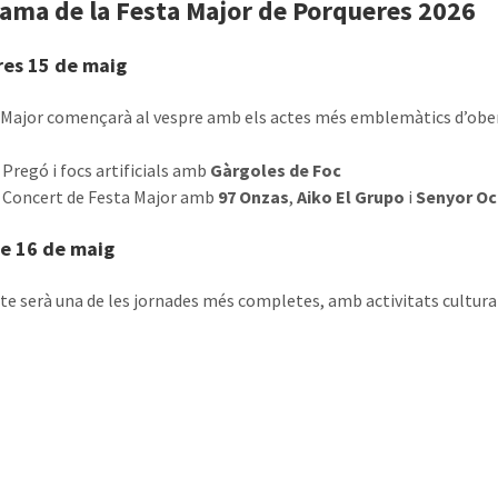
ama de la Festa Major de Porqueres 2026
res 15 de maig
 Major començarà al vespre amb els actes més emblemàtics d’obe
 Pregó i focs artificials amb
Gàrgoles de Foc
 Concert de Festa Major amb
97 Onzas
,
Aiko El Grupo
i
Senyor O
te 16 de maig
bte serà una de les jornades més completes, amb activitats culturals