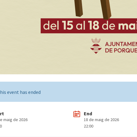
his event has ended
rt
End
de maig de 2026
18 de maig de 2026
00
22:00