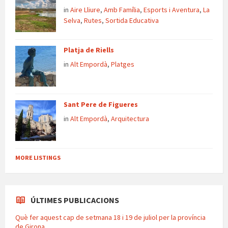
in
Aire Lliure
,
Amb Família
,
Esports i Aventura
,
La
Selva
,
Rutes
,
Sortida Educativa
Platja de Riells
in
Alt Empordà
,
Platges
Sant Pere de Figueres
in
Alt Empordà
,
Arquitectura
MORE LISTINGS
ÚLTIMES PUBLICACIONS
Què fer aquest cap de setmana 18 i 19 de juliol per la província
de Girona