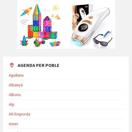
AGENDA PER POBLE
Agullana
Albanyà
Albons
Alp
Alt Emporda
Amer