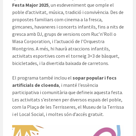
Festa Major 2025
, un esdeveniment que omple el
poble d’activitat, música, tradició i convivència. Des de
propostes familiars com cinema a la fresca,
gimcanes, havaneres i concerts infantils, fins a nits de
gresca amb DJ, grups de versions com Ruc’n’Roll o
Wasa Corporation, i l’actuació de l’Orquestra
Montgrins. A més, hi haurà atraccions infantils,
activitats esportives com el torneig 3×3 de bàsquet,
bicicletades, i la divertida baixada de carretons.
El programa també inclou el
sopar popular i focs
artificials de cloenda
, i manté l’essència
participativa i comunitària que defineix aquesta festa.
Les activitats s’estenen per diversos espais del poble,
com la Plaça de les Terrisseres, el Museu de la Terrissa
i el Local Social, i moltes són d’accés gratuït.