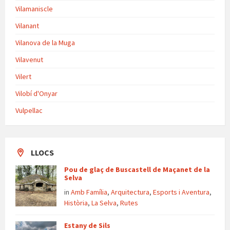
Vilamaniscle
Vilanant
Vilanova de la Muga
Vilavenut
Vilert
Vilobí d'Onyar
Vulpellac
LLOCS
Pou de glaç de Buscastell de Maçanet de la
Selva
in
Amb Família
,
Arquitectura
,
Esports i Aventura
,
Història
,
La Selva
,
Rutes
Estany de Sils