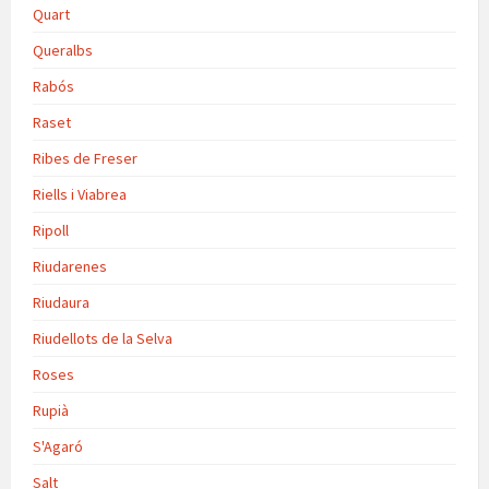
Quart
Queralbs
Rabós
Raset
Ribes de Freser
Riells i Viabrea
Ripoll
Riudarenes
Riudaura
Riudellots de la Selva
Roses
Rupià
S'Agaró
Salt