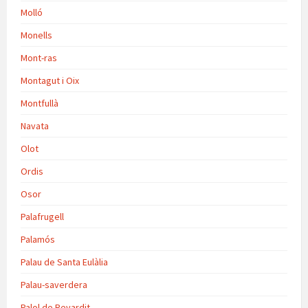
Molló
Monells
Mont-ras
Montagut i Oix
Montfullà
Navata
Olot
Ordis
Osor
Palafrugell
Palamós
Palau de Santa Eulàlia
Palau-saverdera
Palol de Revardit