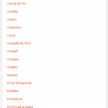
Cervià de Ter
Cistella
Colera
Colomers
Corça
Cornellà de Terri
Creixell
Crespià
Cruïlles
Darnius
El Far d'Empordà
El Mallol
El Pasteral
El Port de la Selva