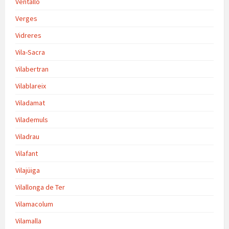
Ventalló
Verges
Vidreres
Vila-Sacra
Vilabertran
Vilablareix
Viladamat
Vilademuls
Viladrau
Vilafant
Vilajüiga
Vilallonga de Ter
Vilamacolum
Vilamalla