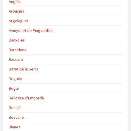
Anglès
Arbúcies
Argelaguer
Avinyonet de Puigventós
Banyoles
Barcelona
Bàscara
Batet de la Serra
Begudà
Begur
Bellcaire d'Empordà
Besalú
Bescanó
Blanes