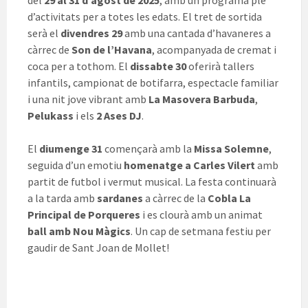
del
29 al 31 d’agost de 2025
, amb un programa ple
d’activitats per a totes les edats. El tret de sortida
serà el
divendres 29
amb una cantada d’havaneres a
càrrec de
Son de l’Havana
, acompanyada de cremat i
coca per a tothom. El
dissabte 30
oferirà tallers
infantils, campionat de botifarra, espectacle familiar
i una nit jove vibrant amb
La Masovera Barbuda
,
Pelukass
i els
2 Ases DJ
.
El
diumenge 31
començarà amb la
Missa Solemne
,
seguida d’un emotiu
homenatge a Carles Vilert
amb
partit de futbol i vermut musical. La festa continuarà
a la tarda amb
sardanes
a càrrec de la
Cobla La
Principal de Porqueres
i es clourà amb un animat
ball amb Nou Màgics
. Un cap de setmana festiu per
gaudir de Sant Joan de Mollet!