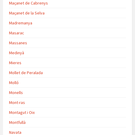
Maçanet de Cabrenys
Maçanet de la Selva
Madremanya
Masarac
Massanes
Medinyà
Mieres
Mollet de Peralada
Molló
Monells
Mont-ras
Montagut i Oix
Montfullà
Navata