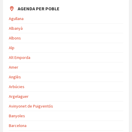
AGENDA PER POBLE
Agullana
Albanyà
Albons
Alp
Alt Emporda
Amer
Anglès
Arbúcies
Argelaguer
Avinyonet de Puigventós
Banyoles
Barcelona