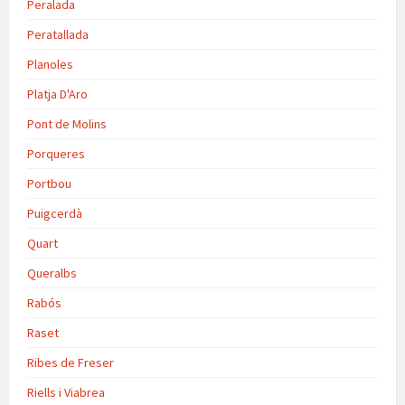
Peralada
Peratallada
Planoles
Platja D'Aro
Pont de Molins
Porqueres
Portbou
Puigcerdà
Quart
Queralbs
Rabós
Raset
Ribes de Freser
Riells i Viabrea