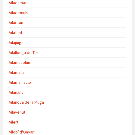
Viladamat
Vilademuls
Viladrau
Vilafant
Vilajüiga
Vilallonga de Ter
Vilamacolum
Vilamalla
Vilamaniscle
Vilanant
Vilanova de la Muga
Vilavenut
Vilert
Vilobí d'Onyar