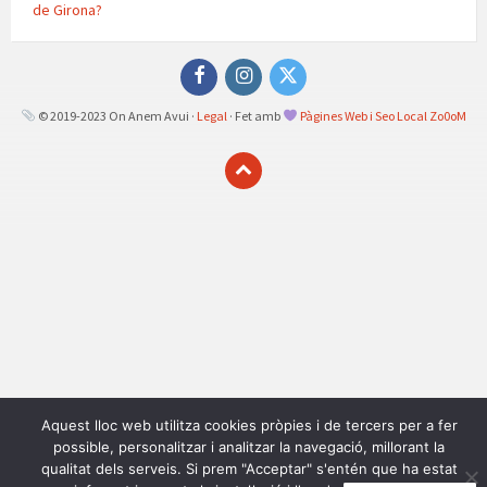
de Girona?
Facebook
Instagram
Twitter
© 2019-2023 On Anem Avui ·
Legal
· Fet amb
Pàgines Web i Seo Local Zo0oM
Aquest lloc web utilitza cookies pròpies i de tercers per a fer
possible, personalitzar i analitzar la navegació, millorant la
qualitat dels serveis. Si prem "Acceptar" s'entén que ha estat