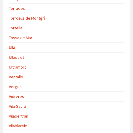
Terrades
Torroella de Montgrí
Tortellà
Tossa de Mar
Ullà
Ullastret
Ultramort
Ventalló
Verges
Vidreres
Vila-Sacra
Vilabertran
Vilablareix