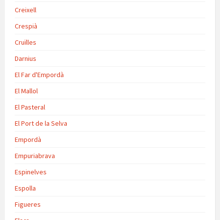
Creixell
Crespià
Cruïlles
Darnius
El Far d'Empordà
El Mallol
El Pasteral
El Port de la Selva
Empordà
Empuriabrava
Espinelves
Espolla
Figueres